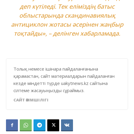
деп күтіледі. Тек еліміздің батыс
облыстарында скандинавиялық
антициклон жотасы әсерінен жаңбыр
тоқтайды», – делінген хабарламада.
Толық немесе ішінара пайдаланғанына
қарамастан, сайт материалдарын пайдаланған
кезде міндетті түрде uakytnews.kz сайтына
сілтеме жасауыңызды сұраймыз.
САЙТ ӘКІМШІЛІГІ