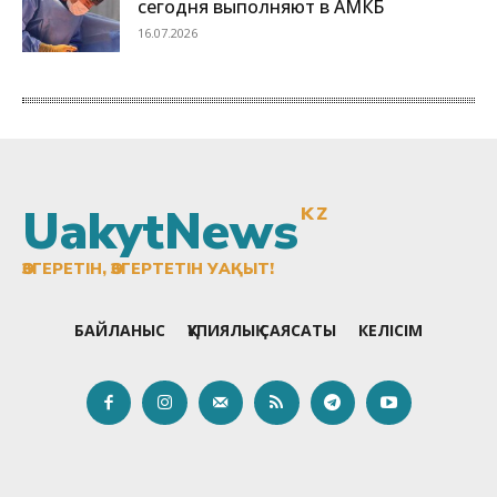
UakytNews
KZ
ӨЗГЕРЕТІН, ӨЗГЕРТЕТІН УАҚЫТ!
БАЙЛАНЫС
ҚҰПИЯЛЫҚ САЯСАТЫ
КЕЛІСІМ