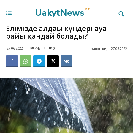
UakytNews
KZ
Елімізде алдағы күндері ауа
райы қандай болады?
448
27.06.2022
0
жаңартылды:
27.06.2022