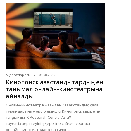
Ақпараттар ағыны
01.08.2026
Кинопоиск қазақстандықтардың ең
танымал онлайн-кинотеатрына
айналды
Онлайн-кинотеатрға жазылған қазақстандық қала
тұрғындарының әрбір екіншісі Кинопоиск қызметін
таңдайды. K Research Central Asia*
тәуелсіз зерттеуінің дерегіне сәйкес, сервисті
онлайн-кинотеатрларға жазылған...