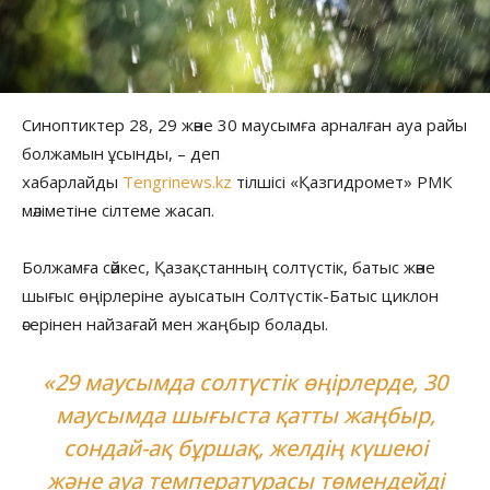
Синоптиктер 28, 29 және 30 маусымға арналған ауа райы
болжамын ұсынды, – деп
хабарлайды
Tengrinews.kz
тілшісі «Қазгидромет» РМК
мәліметіне сілтеме жасап.
Болжамға сәйкес, Қазақстанның солтүстік, батыс және
шығыс өңірлеріне ауысатын Солтүстік-Батыс циклон
әсерінен найзағай мен жаңбыр болады.
«29 маусымда солтүстік өңірлерде, 30
маусымда шығыста қатты жаңбыр,
сондай-ақ бұршақ, желдің күшеюі
және ауа температурасы төмендейді