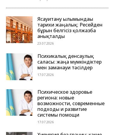
Ясауитану ғылымындағы
тарихи жаңалық: Ресейден
бұрын белгісіз қолжазба
анықталды
23.07.2026
Психикалық денсаулық
саласы: жаңа мүмкіндіктер
мен заманауи тәсілдер
17.07.2026
Психическое здоровье
региона: новые
возможности, современные
подходы и развитие
системы помощи
17.07.2026
Хирургия без границ: какие