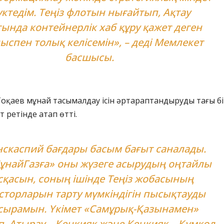
ктедім. Теңіз флотын нығайтып, Ақтау
ында контейнерлік хаб құру қажет деген
ыспен толық келісемін», – деді Мемлекет
басшысы.
оқаев мұнай тасымалдау ісін әртараптандыруды тағы б
 ретінде атап өтті.
нскаспий бағдары басым бағыт саналады.
ұнайГазға» оны жүзеге асырудың оңтайлы
сқасын, соның ішінде Теңіз жобасының
сторларын тарту мүмкіндігін пысықтауды
сырамын. Үкімет «Самұрық-Қазынамен»
іп, Атырау – Кеңқияқ және Кеңқияқ – Құмкөл