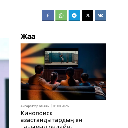
Жаңа
Ақпараттар ағыны
01.08.2026
Кинопоиск
қазақстандықтардың ең
танымал онлайн-