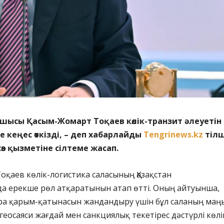
шысы Қасым-Жомарт Тоқаев көлік-транзит әлеуетін
е кеңес өткізді, – деп хабарлайды
Tengrinews.kz
тілш
өз қызметіне сілтеме жасап.
оқаев көлік-логистика саласының Қазақстан
а ерекше рөл атқаратынын атап өтті. Оның айтуынша,
ара қарым-қатынасын жандандыру үшін бұл саланың маң
 геосаяси жағдай мен санкциялық текетірес дәстүрлі көлі