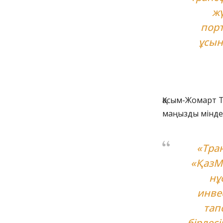
жү
порт
ұсын
Қасым-Жомарт Т
маңызды міндет
«Тра
«ҚазМ
нұ
инве
тап
бірлес