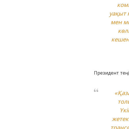
ком
уақыт 
мен мі
көл
кешенд
Президент теңі
«Қаз
тол
Үкі
жетек
транс