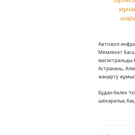
мұна
шара
Автожол инфра
Мемлекет басш
магистральды б
Астрахань, Алм
жаңарту жұмыс
Бұдан бөлек Үк
шекаралық бақ