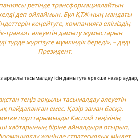
паниясы ретінде трансформациялайтын
келді деп ойлаймын. Бұл ҚТЖ-ның мандаты
ндеттерін кеңейтуге, компанияға еліміздің
ік-транзит әлеуетін дамыту жұмыстарын
і түрде жүргізуге мүмкіндік береді», – деді
Президент.
з арқылы тасымалдау ісін дамытуға ерекше назар аудар
ақстан теңіз арқылы тасымалдау әлеуетін
ық пайдаланған емес. Қазір заман басқа.
метке порттарымызды Каспий теңізінің
ші хабтарының біріне айналдыра отырып,
формациялау жөнінде стратегиялық міндет