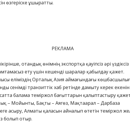
сін өзгеріске ұшыратты.
РЕКЛАМА
кірінше, отандық өнімнің экспортқа қауіпсіз әрі үздіксіз
мтамасыз ету үшін кешенді шаралар қабылдау қажет.
ысы еліміздің Орталық Азия аймағындағы көшбасшылы
анды сенімді транзиттік хаб ретінде дамыту керек екенін
қсатта балама теміржол бағыттарын қалыптастыру қажет
ық – Мойынты, Бақты – Аягөз, Мақтаарал – Дарбаза
ге асыру, Алматы қаласын айналып өтетін теміржол жел
өз болып отыр.