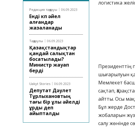
логистика желі
Редакция таңдауы
06.09.2023
Енді көп әйел
алғандар
жазаланады
Таңдаулы
06.09.2023
Қазақстандықтар
қандай салықтан
босатылады?
Министр жауап
Президенттің пі
берді
шығарылуын қа
Мемлекет басш
Uakyt Stories
06.09.2023
Депутат Дәулет
сақтап, Қазақст
Тұрлыхановтың
айтты. Осы ма
тағы бір ұлы әйелді
Бұл жерде Дост
ұрды деп
айыпталды
жобаларын жүзе
салу жөнінде с