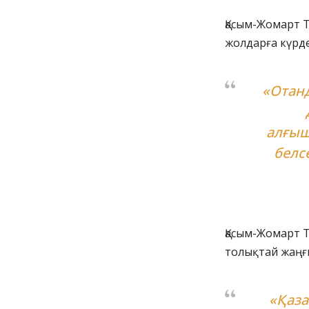
Қасым-Жомарт 
жолдарға күрд
«Отанд
алғыш
белс
Қасым-Жомарт Т
толықтай жаңғы
«Қаза