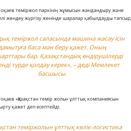
Тоқаев теміржол паркінің жұмысын жандандыру және
елі жөндеу жүргізу жөнінде шаралар қабылдауды тапсыр
ық теміржол саласында машина жасау ісін
дамытуға баса мән беру қажет. Оның
арттары бар. Қазақстандық өндірушілерді
енді түрде қолдау керек», – деді Мемлекет
басшысы.
оқаев «Қазақстан темір жолы» ұлттық компаниясын
рту қажет деп есептейді.
қстан теміржолын ұлттық көлік-логистика