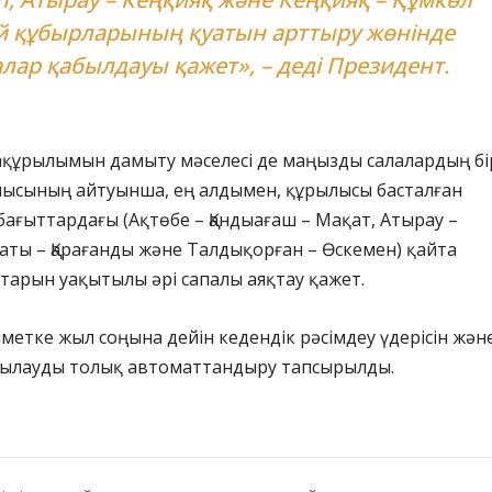
й құбырларының қуатын арттыру жөнінде
лар қабылдауы қажет», – деді Президент.
құрылымын дамыту мәселесі де маңызды салалардың бір
ысының айтуынша, ең алдымен, құрылысы басталған
ағыттардағы (Ақтөбе – Қандыағаш – Мақат, Атырау –
аты – Қарағанды және Талдықорған – Өскемен) қайта
тарын уақытылы әрі сапалы аяқтау қажет.
іметке жыл соңына дейін кедендік рәсімдеу үдерісін жән
ылауды толық автоматтандыру тапсырылды.