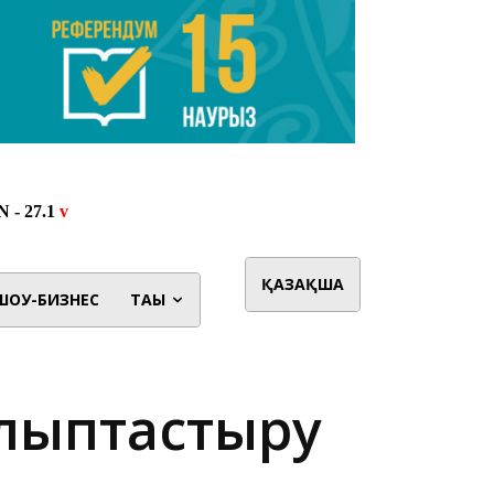
ҚАЗАҚША
ШОУ-БИЗНЕС
ТАҒЫ
алыптастыру