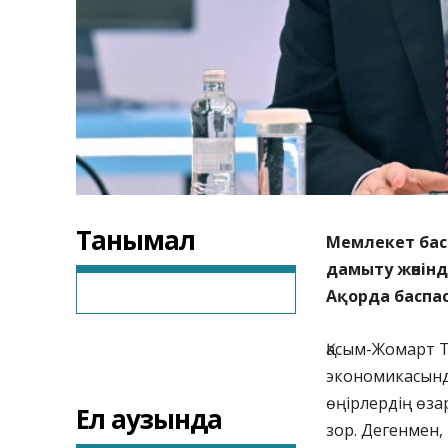
Танымал
Мемлекет бас
дамыту жөнінд
Ақорда баспас
Қасым-Жомарт Т
экономикасынд
өңірлердің өз
Ел аузында
зор. Дегенмен,