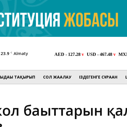
23.9
Almaty
C
ЫДАҒЫ ТАҚЫРЫП
СОЛ ЖАҒАЛАУ
ІЗДЕГЕНГЕ СҰРАҒАН
ол бағыттарын қ
в