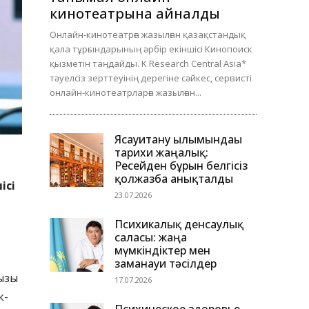
кинотеатрына айналды
Онлайн-кинотеатрға жазылған қазақстандық
қала тұрғындарының әрбір екіншісі Кинопоиск
қызметін таңдайды. K Research Central Asia*
тәуелсіз зерттеуінің дерегіне сәйкес, сервисті
онлайн-кинотеатрларға жазылған...
Ясауитану ғылымындағы
тарихи жаңалық:
Ресейден бұрын белгісіз
қолжазба анықталды
ісі
23.07.2026
Психикалық денсаулық
саласы: жаңа
мүмкіндіктер мен
заманауи тәсілдер
ызы
17.07.2026
к-