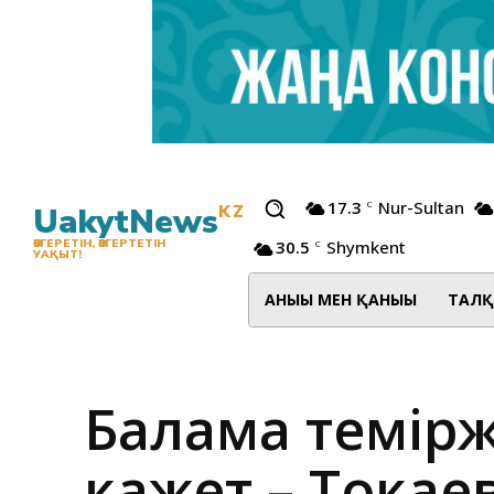
17.3
Nur-Sultan
C
UakytNews
KZ
30.5
Shymkent
ӨЗГЕРЕТІН, ӨЗГЕРТЕТІН
C
УАҚЫТ!
АНЫҒЫ МЕН ҚАНЫҒЫ
ТАЛҚ
Балама темірж
қажет – Тоқае