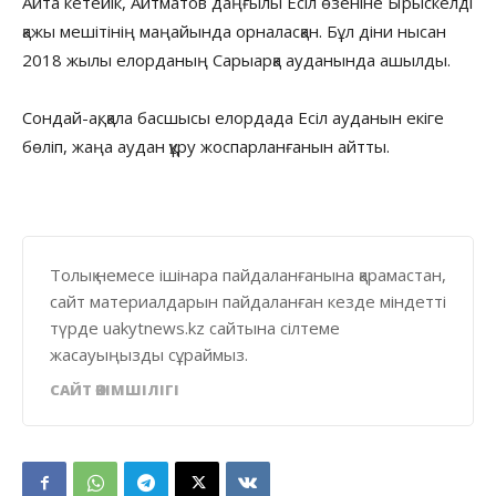
Айта кетейік, Айтматов даңғылы Есіл өзеніне Ырыскелді
қажы мешітінің маңайында орналасқан. Бұл діни нысан
2018 жылы елорданың Сарыарқа ауданында ашылды.
Сондай-ақ, қала басшысы елордада Есіл ауданын екіге
бөліп, жаңа аудан құру жоспарланғанын айтты.
Толық немесе ішінара пайдаланғанына қарамастан,
сайт материалдарын пайдаланған кезде міндетті
түрде uakytnews.kz сайтына сілтеме
жасауыңызды сұраймыз.
САЙТ ӘКІМШІЛІГІ