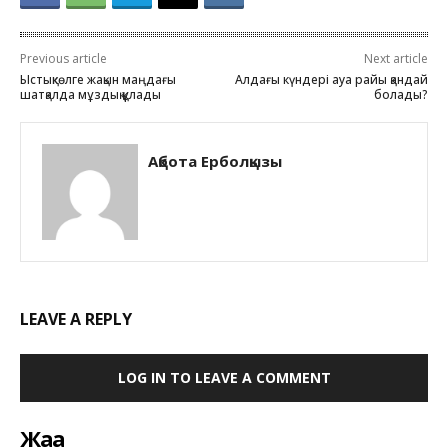
Previous article
Next article
Ыстықкөлге жақын маңдағы
Алдағы күндері ауа райы қандай
шатқалда мұздық құлады
болады?
Ақбота Ерболқызы
LEAVE A REPLY
LOG IN TO LEAVE A COMMENT
Жаңа