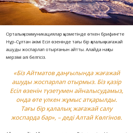
Орталық коммуникациялар қызметінде өткен брифингте
Нұр-Сұлтан әкімі Есіл өзенінде тағы бір қалалық жағажай
ашуды жоспарлап отырғанын айтты. Алайда нақты
мерзімі әлі белгісіз.
«Біз Айтматов даңғылында жағажай
ашуды жоспарлап отырмыз. Біз қазір
Есіл өзенін түзетумен айналысудамыз,
онда өте үлкен жұмыс атқарылды.
Тағы бір қалалық жағажай салу
жоспарда бар», – деді Алтай Көлгінов.