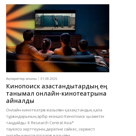
Ақпараттар ағыны
01.08.2026
Кинопоиск қазақстандықтардың ең
танымал онлайн-кинотеатрына
айналды
Онлайн-кинотеатрға жазылған қазақстандық қала
тұрғындарының әрбір екіншісі Кинопоиск қызметін
таңдайды. K Research Central Asia*
тәуелсіз зерттеуінің дерегіне сәйкес, сервисті
онлайн-кинотеатрларға жазылған...