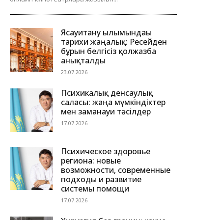
Ясауитану ғылымындағы
тарихи жаңалық: Ресейден
бұрын белгісіз қолжазба
анықталды
23.07.2026
Психикалық денсаулық
саласы: жаңа мүмкіндіктер
мен заманауи тәсілдер
17.07.2026
Психическое здоровье
региона: новые
возможности, современные
подходы и развитие
системы помощи
17.07.2026