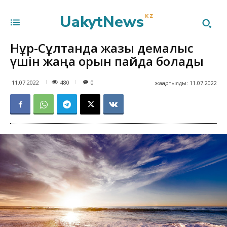
UakytNews
KZ
Нұр-Сұлтанда жазғы демалыс
үшін жаңа орын пайда болады
480
11.07.2022
0
жаңартылды:
11.07.2022