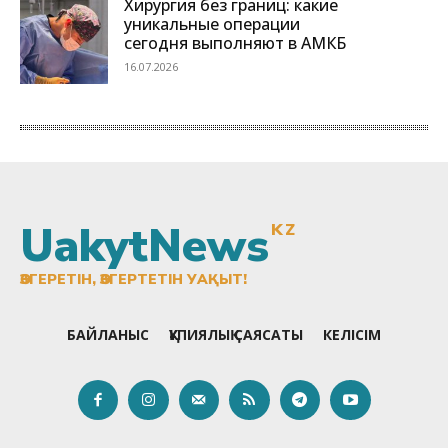
UakytNews
KZ
ӨЗГЕРЕТІН, ӨЗГЕРТЕТІН УАҚЫТ!
БАЙЛАНЫС
ҚҰПИЯЛЫҚ САЯСАТЫ
КЕЛІСІМ