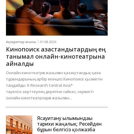
Ақпараттар ағыны
01.08.2026
Кинопоиск қазақстандықтардың ең
танымал онлайн-кинотеатрына
айналды
Онлайн-кинотеатрға жазылған қазақстандық қала
тұрғындарының әрбір екіншісі Кинопоиск қызметін
таңдайды. K Research Central Asia*
тәуелсіз зерттеуінің дерегіне сәйкес, сервисті
онлайн-кинотеатрларға жазылған...
Ясауитану ғылымындағы
тарихи жаңалық: Ресейден
бұрын белгісіз қолжазба