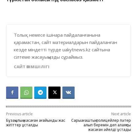
Толық немесе ішінара пайдаланғанына
қарамастан, сайт материалдарын пайдаланған
кезде міндетті түрде uakytnews.kz сайтына
сілтеме жасауыңызды сұраймыз.
САЙТ ӘКІМШІЛІГІ
Previous article
Next article
Бұзақылық жасаған ағайынды жас
Сарыағаштық полицейлер пәтер
жігіттер ұсталды
алып беремін деп алаяқтық
жасаған әйелді ұстады