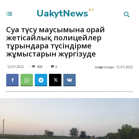
UakytNews
KZ
Суға түсу маусымына орай
жетісайлық полицейлер
тұрғындарға түсіндірме
жұмыстарын жүргізуде
408
12.07.2022
0
жаңартылды:
12.07.2022