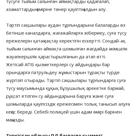
түсуге тыйым салынған аймақтарды қадағалап,
азаматтардың өміріне төнер қауіптің алдын алу.
Тәртіп сақшылары аудан тұрғындарына балаларды өз
бетінше каналдарға, жағажайларға жібермеу, суға түсу
ережелерін қатаң сақтау керектігін ескертті. Сондай-ақ
тыйым салынған аймақта шомылған жағдайда әкімшілік
жауапкершілік қарастырылғанын да атап өтті.
Жетісай АПБ қызметкерлері су айдындары бар
орындарға патрульдеу жұмыстарын тұрақты түрде
жүргізіп отырады. Тәртіп сақшылары тұрғындарға суға
түсу маусымында құқық бұзушылық әрекетке бармай,
рұқсат етілген су айдындарына баруға және суға
шомыларда қауіпсіздік ережесімен толық танысып алуға
кеңес береді. Себебі полицей үшін адам өмірі бәрінен
маңызды.
Түркістан облысы ПД баспасөз қызметі