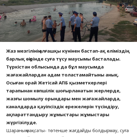
Жаз мезгілінің алғашқы күнінен бастап-ақ еліміздің
барлық өңірінде суға түсу маусымы басталады.
Түркістан облысында да бұл маусымда
жағажайлардан адам толастамайтыны анық.
Осыған орай Жетісай АПБ қызметкерлері
тарапынан көпшілік шоғырланатын жерлерде,
жазғы шомылу орындары мен жағажайларда,
каналдарда қауіпсіздік ережелерін түсіндіру,
ақпараттандыру жұмыстары жұмыстары
жүргізілуде.
Шараның мақсаты- төтенше жағдайды болдырмау, суға