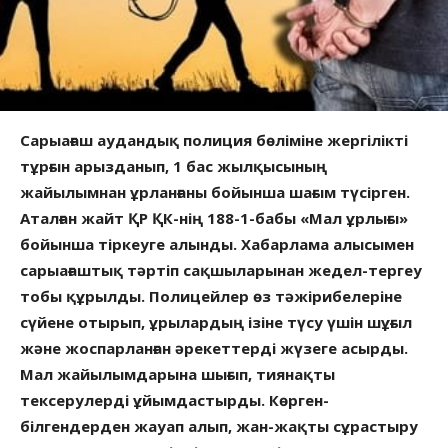
Сарыағаш аудандық полиция бөліміне жергілікті
тұрғын арызданып, 1 бас жылқысының
жайылымнан ұрланғаны бойынша шағым түсірген.
Аталған жайт ҚР ҚК-нің 188-1-бабы «Мал ұрлығы»
бойынша тіркеуге алынды. Хабарлама алысымен
сарыағаштық тәртіп сақшыларынан жедел-тергеу
тобы құрылды. Полицейлер өз тәжірибелеріне
сүйене отырып, ұрылардың ізіне түсу үшін шұғыл
және жоспарланған әрекеттерді жүзеге асырды.
Мал жайылымдарына шығып, тиянақты
тексерулерді ұйымдастырды. Көрген-
білгендерден жауап алып, жан-жақты сұрастыру