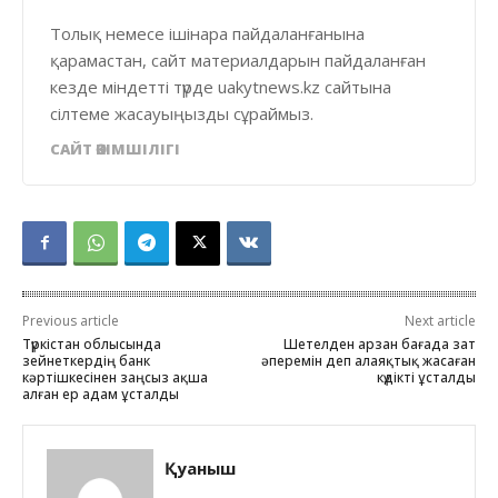
Толық немесе ішінара пайдаланғанына
қарамастан, сайт материалдарын пайдаланған
кезде міндетті түрде uakytnews.kz сайтына
сілтеме жасауыңызды сұраймыз.
САЙТ ӘКІМШІЛІГІ
Previous article
Next article
Түркістан облысында
Шетелден арзан бағада зат
зейнеткердің банк
әперемін деп алаяқтық жасаған
кәртішкесінен заңсыз ақша
күдікті ұсталды
алған ер адам ұсталды
Қуаныш