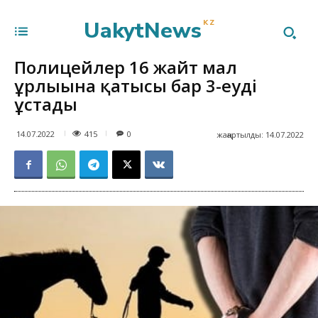
UakytNews
KZ
Полицейлер 16 жайт мал
ұрлығына қатысы бар 3-еуді
ұстады
415
14.07.2022
0
жаңартылды:
14.07.2022