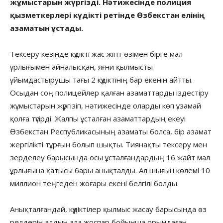
жұмыстарын жүргізді. Нәтижесінде полиция
қызметкерлері күдікті ретінде Өзбекстан елінің
азаматын ұстады.
Тексеру кезінде күдікті жас жігіт өзімен бірге мал
ұрлығымен айналысқан, яғни қылмысты
ұйымдастырушы тағы 2 күдіктінің бар екенін айтты.
Осыдан соң полицейлер қалған азаматтарды іздестіру
жұмыстарын жүргізіп, нәтижесінде оларды көп ұзамай
қолға түсірді. Жалпы ұсталған азаматтардың екеуі
Өзбекстан Республикасының азаматы болса, бір азамат
жергілікті тұрғын болып шықты. Тиянақты тексеру мен
зерделеу барысында осы ұсталғандардың 16 жайт мал
ұрлығына қатысы бары анықталды. Ал шығын көлемі 10
миллион теңгеден жоғары екені белгілі болды.
Анықталғандай, күдіктілер қылмыс жасау барысында өз
рөлдерін алдын ала жоспар бойынша орындаған.