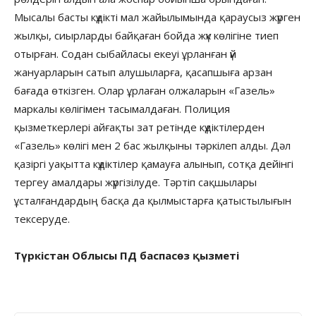
Мысалы басты күдікті мал жайылымында қараусыз жүрген
жылқы, сиырларды байқаған бойда жүк көлігіне тиеп
отырған. Содан сыбайласы екеуі ұрланған үй
жануарларын сатып алушыларға, қасапшыға арзан
бағада өткізген. Олар ұрлаған олжаларын «Газель»
маркалы көлігімен тасымалдаған. Полиция
қызметкерлері айғақты зат ретінде күдіктілерден
«Газель» көлігі мен 2 бас жылқыны тәркілеп алды. Дәл
қазіргі уақытта күдіктілер қамауға алынып, сотқа дейінгі
тергеу амалдары жүргізілуде. Тәртіп сақшылары
ұсталғандардың басқа да қылмыстарға қатыстылығын
тексеруде.
Түркістан Облысы ПД баспасөз қызметі