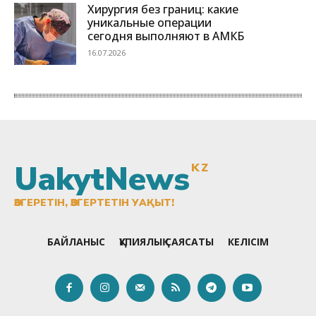
UakytNews
KZ
ӨЗГЕРЕТІН, ӨЗГЕРТЕТІН УАҚЫТ!
БАЙЛАНЫС
ҚҰПИЯЛЫҚ САЯСАТЫ
КЕЛІСІМ