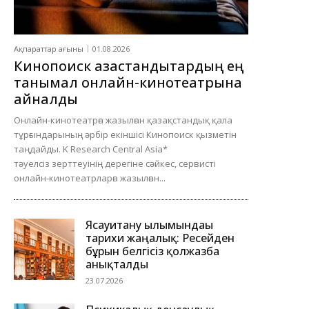
Ақпараттар ағыны
01.08.2026
Кинопоиск қазақстандықтардың ең
танымал онлайн-кинотеатрына
айналды
Онлайн-кинотеатрға жазылған қазақстандық қала
тұрғындарының әрбір екіншісі Кинопоиск қызметін
таңдайды. K Research Central Asia*
тәуелсіз зерттеуінің дерегіне сәйкес, сервисті
онлайн-кинотеатрларға жазылған...
Ясауитану ғылымындағы
тарихи жаңалық: Ресейден
бұрын белгісіз қолжазба
анықталды
23.07.2026