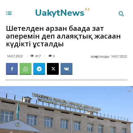
UakytNews
KZ
Шетелден арзан бағада зат
әперемін деп алаяқтық жасаған
күдікті ұсталды
417
14.07.2022
0
жаңартылды:
14.07.2022