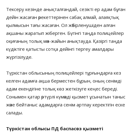
Тексеру кезінде анықталғандай, сезікті ер адам бұған
дейін жасаған әрекеттерінен сабақ алмай, алаяқтық
қылмысын тағы жасаған. Ол жәбірленушіден алған
ақшаны жаратып жіберген. Бүгінгі таңда полицейлер
оқиғаның толық мән-жайын анықтауда. Қазіргі таңда
күдіктіге қатысты сотқа дейінгі тергеу амалдары
жүргізілуде.
Түркістан облысының полицейлері тұрғындарға кез
келген адамға ақша берместен бұрын, оның сенімді
адам екендігіне толық көз жеткізуге кеңес береді.
Сонымен қатар әртүрлі күмәнді қызмет ұсынатын таныс
және бейтаныс адамдарға сенім артпау керектігін еске
салады.
Түркістан облысы ПД баспасөз қызметі