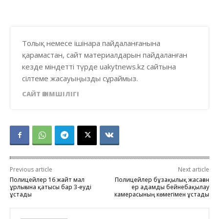
Толық немесе ішінара пайдаланғанына
қарамастан, сайт материалдарын пайдаланған
кезде міндетті түрде uakytnews.kz сайтына
сілтеме жасауыңызды сұраймыз.
САЙТ ӘКІМШІЛІГІ
Previous article
Next article
Полицейлер 16 жайт мал
Полицейлер бұзақылық жасаған
ұрлығына қатысы бар 3-еуді
ер адамды бейнебақылау
ұстады
камерасының көмегімен ұстады