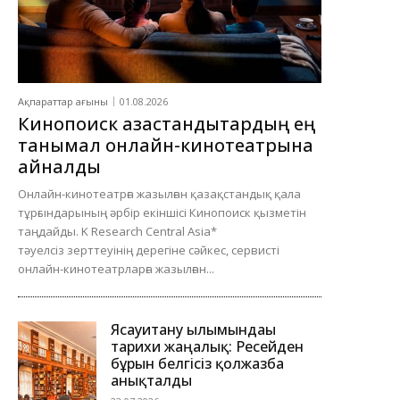
Ақпараттар ағыны
01.08.2026
Кинопоиск қазақстандықтардың ең
танымал онлайн-кинотеатрына
айналды
Онлайн-кинотеатрға жазылған қазақстандық қала
тұрғындарының әрбір екіншісі Кинопоиск қызметін
таңдайды. K Research Central Asia*
тәуелсіз зерттеуінің дерегіне сәйкес, сервисті
онлайн-кинотеатрларға жазылған...
Ясауитану ғылымындағы
тарихи жаңалық: Ресейден
бұрын белгісіз қолжазба
анықталды