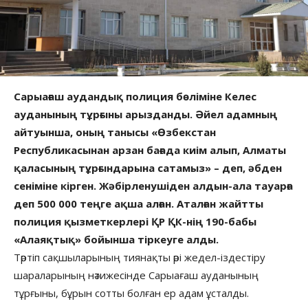
Сарыағаш аудандық полиция бөліміне Келес
ауданының тұрғыны арызданды. Әйел адамның
айтуынша, оның танысы «Өзбекстан
Республикасынан арзан бағада киім алып, Алматы
қаласының тұрғындарына сатамыз» – деп, әбден
сеніміне кірген. Жәбірленушіден алдын-ала тауарға
деп 500 000 теңге ақша алған. Аталған жайтты
полиция қызметкерлері ҚР ҚК-нің 190-бабы
«Алаяқтық» бойынша тіркеуге алды.
Тәртіп сақшыларының тиянақты әрі жедел-іздестіру
шараларының нәтижесінде Сарыағаш ауданының
тұрғыны, бұрын сотты болған ер адам ұсталды.