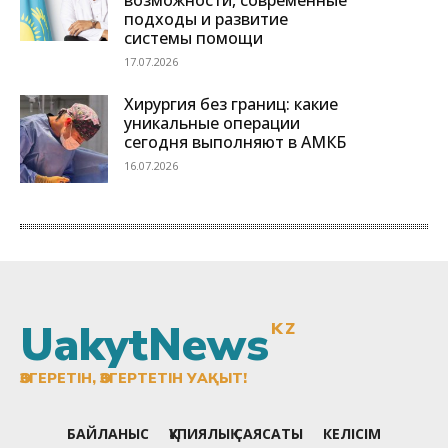
UakytNews
KZ
ӨЗГЕРЕТІН, ӨЗГЕРТЕТІН УАҚЫТ!
БАЙЛАНЫС
ҚҰПИЯЛЫҚ САЯСАТЫ
КЕЛІСІМ