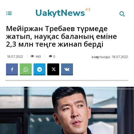
UakytNews
KZ
Мейіржан Төребаев түрмеде
жатып, науқас баланың еміне
2,3 млн теңге жинап берді
443
18.07.2022
0
жаңартылды:
18.07.2022