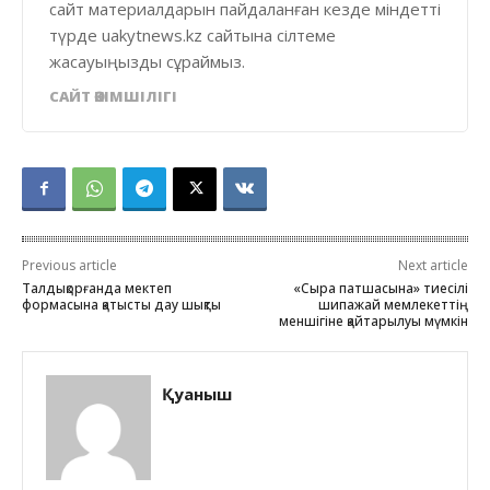
сайт материалдарын пайдаланған кезде міндетті
түрде uakytnews.kz сайтына сілтеме
жасауыңызды сұраймыз.
САЙТ ӘКІМШІЛІГІ
Previous article
Next article
Талдықорғанда мектеп
«Сыра патшасына» тиесілі
формасына қатысты дау шықты
шипажай мемлекеттің
меншігіне қайтарылуы мүмкін
Қуаныш