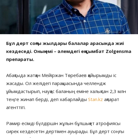
Бұл дерт соңғы жылдары балалар арасында жиі
кездеседі. Оның емі – әлемдегі ең қымбат Zolgensma
препараты.
Абақтыда жатқан Мейіржан Төребаев қайырымды іс
жасады. Ол желідегі парақшасында челлендж
ұйымдастырып, науқас баланың еміне халықтан 2,3 млн
теңге жинап берді, деп хабарлайды
Stan.kz
ақпарат
агенттігі.
Рамир есімді бүлдіршін жұлын бұлшықет атрофиясы
сирек кездесетін дертімен ауырады. Бұл дерт соңғы