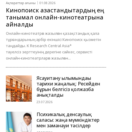
Ақпараттар ағыны
01.08.2026
Кинопоиск қазақстандықтардың ең
танымал онлайн-кинотеатрына
айналды
Онлайн-кинотеатрға жазылған қазақстандық қала
тұрғындарының әрбір екіншісі Кинопоиск қызметін
таңдайды. K Research Central Asia*
тәуелсіз зерттеуінің дерегіне сәйкес, сервисті
онлайн-кинотеатрларға жазылған...
Ясауитану ғылымындағы
тарихи жаңалық: Ресейден
бұрын белгісіз қолжазба
анықталды
23.07.2026
Психикалық денсаулық
саласы: жаңа мүмкіндіктер
мен заманауи тәсілдер