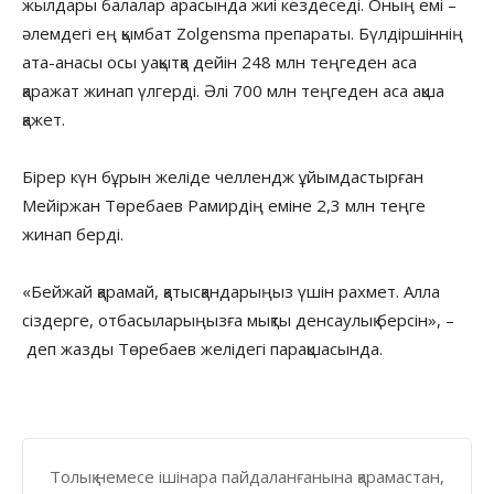
жылдары балалар арасында жиі кездеседі. Оның емі –
әлемдегі ең қымбат Zolgensma препараты. Бүлдіршіннің
ата-анасы осы уақытқа дейін 248 млн теңгеден аса
қаражат жинап үлгерді. Әлі 700 млн теңгеден аса ақша
қажет.
Бірер күн бұрын желіде челлендж ұйымдастырған
Мейіржан Төребаев Рамирдің еміне 2,3 млн теңге
жинап берді.
«Бейжай қарамай, қатысқандарыңыз үшін рахмет. Алла
сіздерге, отбасыларыңызға мықты денсаулық берсін», –
деп жазды Төребаев желідегі парақшасында.
Толық немесе ішінара пайдаланғанына қарамастан,