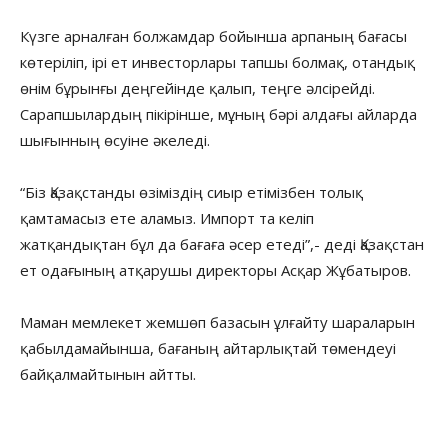
Күзге арналған болжамдар бойынша арпаның бағасы
көтеріліп, ірі ет инвесторлары тапшы болмақ, отандық
өнім бұрынғы деңгейінде қалып, теңге әлсірейді.
Сарапшылардың пікірінше, мұның бәрі алдағы айларда
шығынның өсуіне әкеледі.
“Біз Қазақстанды өзіміздің сиыр етімізбен толық
қамтамасыз ете аламыз. Импорт та келіп
жатқандықтан бұл да бағаға әсер етеді”,- деді Қазақстан
ет одағының атқарушы директоры Асқар Жұбатыров.
Маман мемлекет жемшөп базасын ұлғайту шараларын
қабылдамайынша, бағаның айтарлықтай төмендеуі
байқалмайтынын айтты.