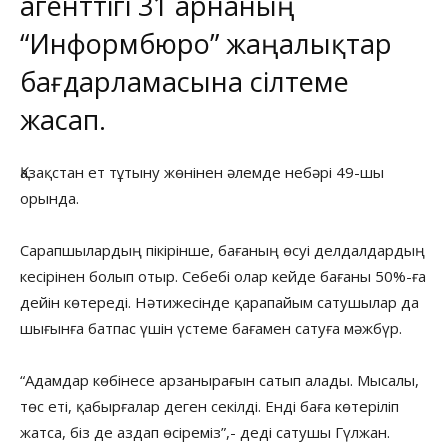
агенттігі
31 арнаның
“Информбюро”
жаңалықтар
бағдарламасына сілтеме
жасап.
Қазақстан ет тұтыну жөнінен әлемде небәрі 49-шы
орында.
Сарапшылардың пікірінше, бағаның өсуі делдалдардың
кесірінен болып отыр. Себебі олар кейде бағаны 50%-ға
дейін көтереді. Нәтижесінде қарапайым сатушылар да
шығынға батпас үшін үстеме бағамен сатуға мәжбүр.
“Адамдар көбінесе арзанырағын сатып алады. Мысалы,
төс еті, қабырғалар деген секілді. Енді баға көтеріліп
жатса, біз де аздап өсіреміз”,- деді сатушы Гүлжан.