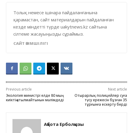
Толық немесе ішінара пайдаланғанына
қарамастан, сайт материалдарын пайдаланған
кезде міндетті түрде uakytnews.kz сайтына
сілтеме жасауыңызды сұраймыз.
САЙТ ӘКІМШІЛІГІ
Previous article
Next article
Экология министрі елде 80 мың
Отырарлық полицейлер суға
киіктің атылмайтынын мәлімдеді
түсу ережесін бұзған 35
тұрғынға ескерту берді
Ақбота Ерболқызы