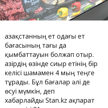
Қазақстанның ет одағы ет
бағасының тағы да
қымбаттауын болжап отыр.
Қазірдің өзінде сиыр етінің бір
келісі шамамен 4 мың теңге
тұрады. Бұл бағалар әлі де
өсуі мүмкін, деп
хабарлайды
Stan.kz
ақпарат