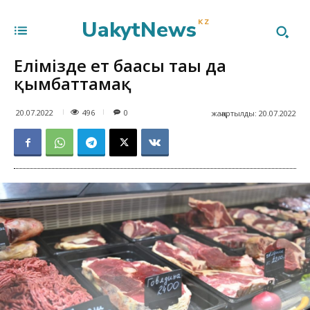
UakytNews
KZ
Елімізде ет бағасы тағы да
қымбаттамақ
496
20.07.2022
0
жаңартылды:
20.07.2022