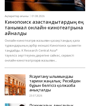
Ақпараттар ағыны
01.08.2026
Кинопоиск қазақстандықтардың ең
танымал онлайн-кинотеатрына
айналды
Онлайн-кинотеатрға жазылған қазақстандық қала
тұрғындарының әрбір екіншісі Кинопоиск қызметін
таңдайды. K Research Central Asia*
тәуелсіз зерттеуінің дерегіне сәйкес, сервисті
онлайн-кинотеатрларға жазылған...
Ясауитану ғылымындағы
тарихи жаңалық: Ресейден
бұрын белгісіз қолжазба
анықталды
23.07.2026
Психикалық денсаулық