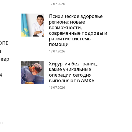
17.07.2026
Психическое здоровье
региона: новые
возможности,
современные подходы и
развитие системы
 ӘПБ
помощи
ы
17.07.2026
невр
Хирургия без границ:
какие уникальные
операции сегодня
4
выполняют в АМКБ
16.07.2026
рі