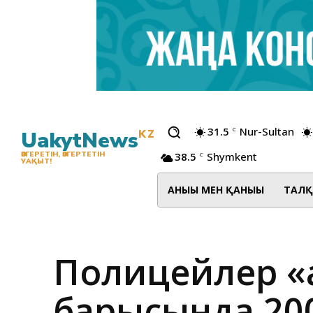
31.5
Nur-Sultan
C
UakytNews
KZ
38.5
Shymkent
ӨЗГЕРЕТІН, ӨЗГЕРТЕТІН
C
УАҚЫТ!
АНЫҒЫ МЕН ҚАНЫҒЫ
ТАЛҚ
Полицейлер «Қ
барысында 200