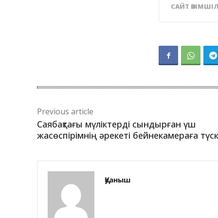
САЙТ ӘКІМШІЛ
Previous article
Саябақтағы мүліктерді сындырған үш
жасөспірімнің әрекеті бейнекамераға түс
Қуаныш