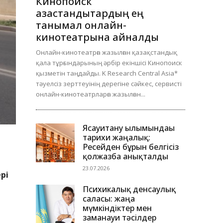
Кинопоиск
қазақстандықтардың ең
танымал онлайн-
кинотеатрына айналды
Онлайн-кинотеатрға жазылған қазақстандық
қала тұрғындарының әрбір екіншісі Кинопоиск
қызметін таңдайды. K Research Central Asia*
тәуелсіз зерттеуінің дерегіне сәйкес, сервисті
онлайн-кинотеатрларға жазылған...
Ясауитану ғылымындағы
тарихи жаңалық:
Ресейден бұрын белгісіз
қолжазба анықталды
23.07.2026
рі
Психикалық денсаулық
саласы: жаңа
і
мүмкіндіктер мен
заманауи тәсілдер