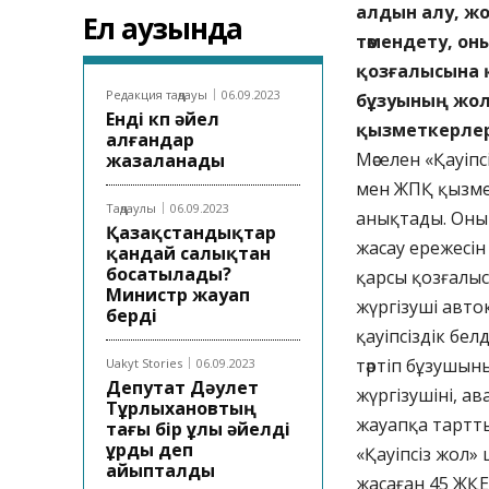
алдын алу, ж
Ел аузында
төмендету, он
қозғалысына 
Редакция таңдауы
06.09.2023
бұзуының жолы
Енді көп әйел
қызметкерлері
алғандар
Мәселен «Қауіпс
жазаланады
мен ЖПҚ қызме
Таңдаулы
06.09.2023
анықтады. Оның
Қазақстандықтар
жасау ережесін
қандай салықтан
босатылады?
қарсы қозғалыс
Министр жауап
жүргізуші авток
берді
қауіпсіздік бел
тәртіп бұзушын
Uakyt Stories
06.09.2023
Депутат Дәулет
жүргізушіні, ав
Тұрлыхановтың
жауапқа тартт
тағы бір ұлы әйелді
ұрды деп
«Қауіпсіз жол»
айыпталды
жасаған 45 ЖҚЕ