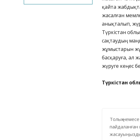
қайта жабдықт
жасалған мемле
анықталып, жүр
Түркістан обл
сақтаудың маң
жұмыстарын жүр
басқаруға, ал 
жүруге кеңес бе
Түркістан обл
Толық немесе
пайдаланған 
жасауыңызды