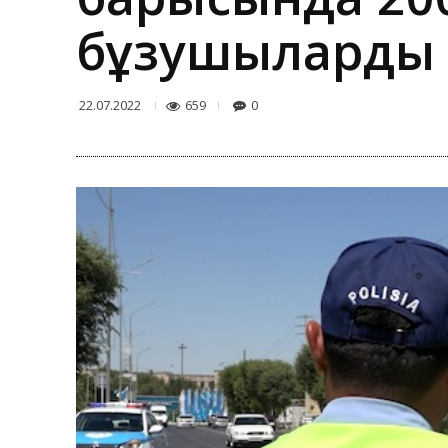
бұзушыларды
659
0
22.07.2022