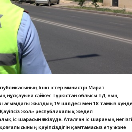
публикасының Ішкі істер министрі Марат
ң нұсқауына сәйкес Түркістан облысы ПД-ның
і ағымдағы жылдың 19-шілдесі мен 18-тамыз күнде
Қауіпсіз жол» республикалық жедел-
ық іс-шарасын өткізуде. Аталған іс-шараның негізг
қозғалысының қауіпсіздігін қамтамасыз ету және