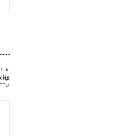
ticle
рейд
ртты