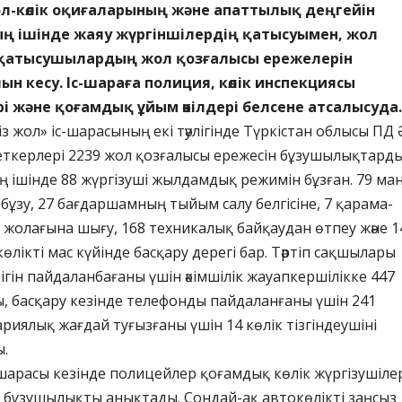
ол-көлік оқиғаларының және апаттылық деңгейін
ың ішінде жаяу жүргіншілердің қатысуымен, жол
қатысушылардың жол қозғалысы ережелерін
н кесу. Іс-шараға полиция, көлік инспекциясы
 және қоғамдық ұйым өкілдері белсене атсалысуда.
із жол» іс-шарасының екі тәулігінде Түркістан облысы ПД
ткерлері 2239 жол қозғалысы ережесін бұзушылықтард
 ішінде 88 жүргізуші жылдамдық режимін бұзған. 79 ма
 бұзу, 27 бағдаршамның тыйым салу белгісіне, 7 қарама-
 жолағына шығу, 168 техникалық байқаудан өтпеу және 1
өлікті мас күйінде басқару дерегі бар. Тәртіп сақшылары
дігін пайдаланбағаны үшін әкімшілік жауапкершілікке 447
ы, басқару кезінде телефонды пайдаланғаны үшін 241
ариялық жағдай туғызғаны үшін 14 көлік тізгіндеушіні
ы.
 шарасы кезінде полицейлер қоғамдық көлік жүргізушіле
 бұзушылықты анықтады. Сондай-ақ автокөлікті заңсыз