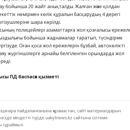
ау бойынша 20 жайт анықталды. Жалған және қолдан
кеттік нөмірмен көлік құралын басқарудың 4 дерегі
гізушілеріне шара көрілді.
ысының полицейлері азаматтарға жол қозғалысы ережел
ыздылығы бойынша жаднамалар таратып, түсіндірме
гізуде. Оған қоса жол ережелерін бұзбай, автокөлікті
жаяу жүргіншілерге арнайы белгіленген орындарда жол
реді.
ысы ПД баспасөз қызметі
 ішінара пайдаланғанына қарамастан, сайт материалдарын
кезде міндетті түрде uakytnews.kz сайтына сілтеме
 сұраймыз.