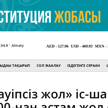
34.9
Almaty
C
ЫДАҒЫ ТАҚЫРЫП
СОЛ ЖАҒАЛАУ
ІЗДЕГЕНГЕ СҰРАҒАН
ауіпсіз жол» іс-ш
0-нан астам жол 