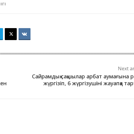
ІГІ
Next ar
Сайрамдық сақшылар арбат аумағына 
кен
жүргізіп, 6 жүргізушіні жауапқа та