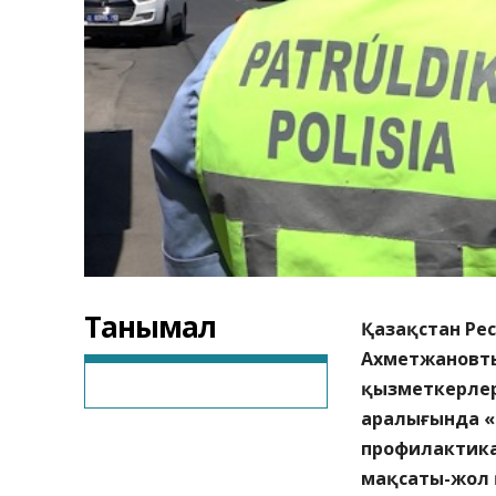
Танымал
Қазақстан Рес
Ахметжановты
қызметкерлер
аралығында «
профилактикал
мақсаты-жол 