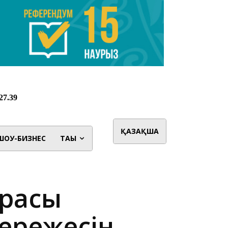
ҚАЗАҚША
ШОУ-БИЗНЕС
ТАҒЫ
арасы
ережесін