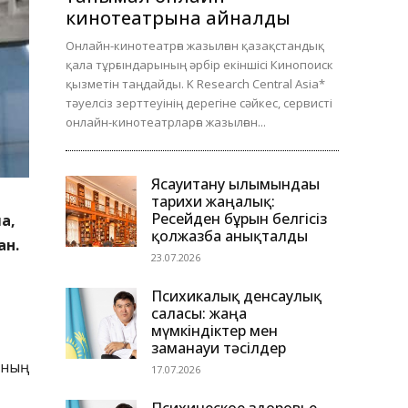
кинотеатрына айналды
Онлайн-кинотеатрға жазылған қазақстандық
қала тұрғындарының әрбір екіншісі Кинопоиск
қызметін таңдайды. K Research Central Asia*
тәуелсіз зерттеуінің дерегіне сәйкес, сервисті
онлайн-кинотеатрларға жазылған...
Ясауитану ғылымындағы
тарихи жаңалық:
Ресейден бұрын белгісіз
а,
қолжазба анықталды
ан.
23.07.2026
Психикалық денсаулық
саласы: жаңа
мүмкіндіктер мен
заманауи тәсілдер
-ның
17.07.2026