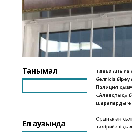
Танымал
Төлеби АПБ-ға
белгісіз біре
Полиция қызм
«Алаяқтық» б
шараларды же
Орын алған қыл
Ел аузында
тәжірибелі қы