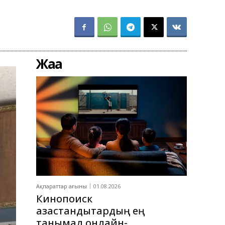
Жаңа
Ақпараттар ағыны
01.08.2026
Кинопоиск
қазақстандықтардың ең
танымал онлайн-