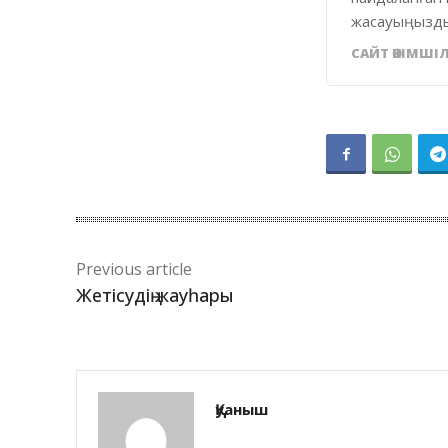
жасауыңызды
САЙТ ӘКІМШІЛ
Previous article
Жетісудің жауһары
Қуаныш