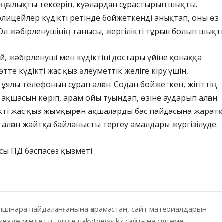
ңғылықты тексеріп, куәлардан сұрастырып шықты.
лицейлер күдікті ретінде бойжеткенді анықтап, оны өз
 Ол жәбірленушінің танысы, жергілікті тұрғын болып шықт
ай, жәбірленуші мен күдіктіні достары үйіне қонаққа
әтте күдікті жас қыз әлеуметтік желіге кіру үшін,
 ұялы телефонын сұрап алған. Содан бойжеткен, жігіттің
ақшасын көріп, арам ойы туындап, өзіне аударып алған.
кті жас қыз жымқырған ақшаларды бас пайдасына жаратқ
аталған жайтқа байланысты тергеу амалдары жүргізілуде.
сы ПД баспасөз қызметі
 ішінара пайдаланғанына қарамастан, сайт материалдарын
кезде міндетті түрде uakytnews.kz сайтына сілтеме