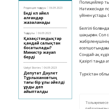
Полицейлер ты
Редакция таңдауы
06.09.2023
Нәтижесінде по
Енді көп әйел
үйінен ұстады.
алғандар
жазаланады
Белгілі болғанд
Таңдаулы
06.09.2023
шақырған. Сол с
Қазақстандықтар
жәбірленушінің
қандай салықтан
босатылады?
есепшотындағы 
Министр жауап
Сондай-ақ күді
берді
Қазіргі таңда 
Uakyt Stories
06.09.2023
Депутат Дәулет
Түркістан облы
Тұрлыхановтың
тағы бір ұлы әйелді
ұрды деп
айыпталды
Толық немесе
пайдаланған 