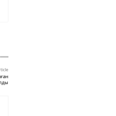
ticle
лған
лды