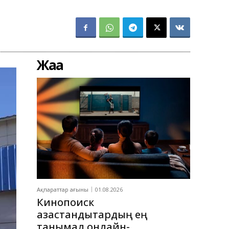
Жаңа
Ақпараттар ағыны
01.08.2026
Кинопоиск
қазақстандықтардың ең
танымал онлайн-