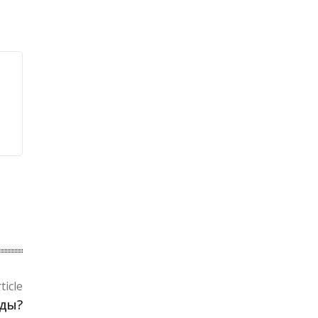
ticle
ады?