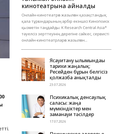
кинотеатрына айналды
Онлайн-кинотеатрға жазылған қазақстандық
қала тұрғындарының әрбір екіншісі Кинопоиск
қызметін таңдайды. K Research Central Asia*
тәуелсіз зерттеуінің дерегіне сәйкес, сервисті
онлайн-кинотеатрларға жазылған...
Ясауитану ғылымындағы
тарихи жаңалық:
Ресейден бұрын белгісіз
қолжазба анықталды
23.07.2026
00
Психикалық денсаулық
саласы: жаңа
ы
мүмкіндіктер мен
заманауи тәсілдер
17.07.2026
тті.