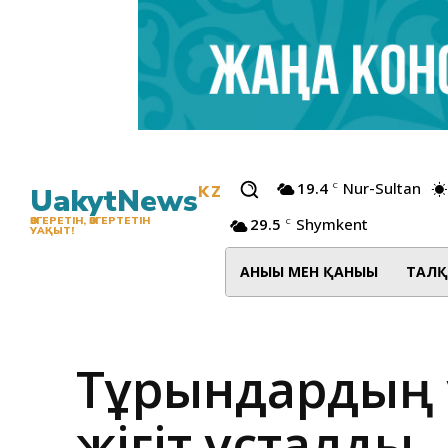
19.4
Nur-Sultan
C
UakytNews
KZ
29.5
Shymkent
ӨЗГЕРЕТІН, ӨЗГЕРТЕТІН
C
УАҚЫТ!
АНЫҒЫ МЕН ҚАНЫҒЫ
ТАЛҚ
Тұрғындардың 
жігіт ұсталды