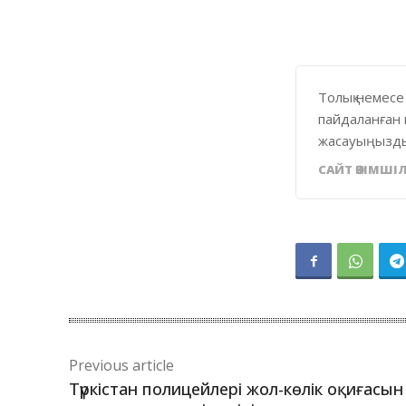
Толық немесе
пайдаланған 
жасауыңызды
САЙТ ӘКІМШІЛ
Previous article
Түркістан полицейлері жол-көлік оқиғасын