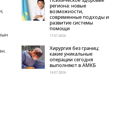
Психическое здоровье
региона: новые
ң
возможности,
современные подходы и
развитие системы
помощи
арын
17.07.2026
Хирургия без границ:
ан.
какие уникальные
операции сегодня
выполняют в АМКБ
16.07.2026