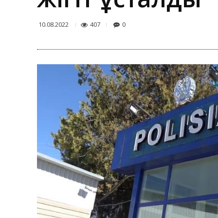
407
0
10.08.2022