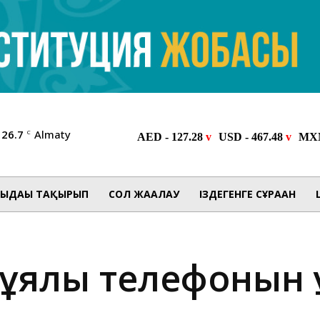
26.7
Almaty
C
ЫДАҒЫ ТАҚЫРЫП
СОЛ ЖАҒАЛАУ
ІЗДЕГЕНГЕ СҰРАҒАН
ұялы телефонын ұ