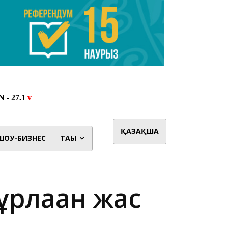
ҚАЗАҚША
ШОУ-БИЗНЕС
ТАҒЫ
рлаған жас