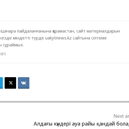
 ішінара пайдаланғанына қарамастан, сайт материалдарын
кезде міндетті түрде uakytnews.kz сайтына сілтеме
 сұраймыз.
ІГІ
Next ar
Алдағы күндері ауа райы қандай бол