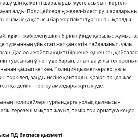
ашу үшін қажетті шараларды жүзеге асырып, көрген-
жауап алды. Полицейлердің жедел-іздестіру шараларыны
сы қылмысқа қатысы бар жергілікті тұрғын анықталды.
ай, күдікті жәбірленушінің бірінің үйінде құрылыс жұмыст
түнде тұрғынның ұйықтап жатқан сәтін пайдаланып, ұялы
ған. Дәл осы жайтты күдікті бірнеше күннен соң қайталағ
зінің туысының үйіне түнде барып, оның да ұялы телефонын
орнынан қашып кеткен. Полиция қызметкерлері ұялы
ін тәркілеп, заңды иесіне қайтарды. Қазіргі таңда жас
 сотқа дейінгі тергеу амалдары жүргізілуде.
ысының полицейлері тұрғындарға ұрлық қылмысын
 есік-терезені мықтап жауып, темір тор орнатуға кеңес
ысы ПД баспасөз қызметі