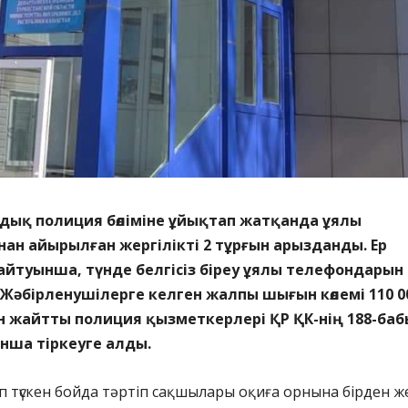
дық полиция бөліміне ұйықтап жатқанда ұялы
ан айырылған жергілікті 2 тұрғын арызданды. Ер
йтуынша, түнде белгісіз біреу ұялы телефондарын
 Жәбірленушілерге келген жалпы шығын көлемі 110 0
н жайтты полиция қызметкерлері ҚР ҚК-нің 188-баб
нша тіркеуге алды.
п түскен бойда тәртіп сақшылары оқиға орнына бірден же