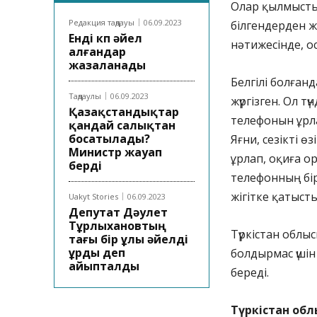
Олар қылмысты 
Редакция таңдауы
06.09.2023
білгендерден 
Енді көп әйел
нәтижесінде, о
алғандар
жазаланады
Белгілі болғанд
Таңдаулы
06.09.2023
жүргізген. Ол 
Қазақстандықтар
телефонын ұрла
қандай салықтан
босатылады?
Яғни, сезікті ө
Министр жауап
ұрлап, оқиға 
берді
телефонның бір
жігітке қатысты
Uakyt Stories
06.09.2023
Депутат Дәулет
Тұрлыхановтың
Түркістан обл
тағы бір ұлы әйелді
ұрды деп
болдырмас үшін
айыпталды
береді.
Түркістан обл