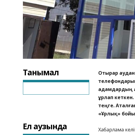
Танымал
Отырар аудан
телефондарын
адамдардың а
ұрлап кеткен.
теңге. Аталға
«Ұрлық» бойы
Ел аузында
Хабарлама келі