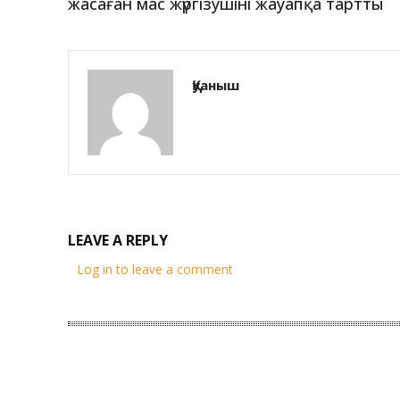
жасаған мас жүргізушіні жауапқа тартты
Қуаныш
LEAVE A REPLY
Log in to leave a comment