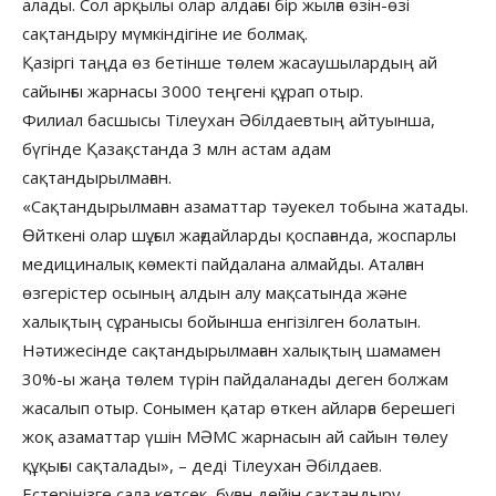
алады. Сол арқылы олар алдағы бір жылға өзін-өзі
сақтандыру мүмкіндігіне ие болмақ.
Қазіргі таңда өз бетінше төлем жасаушылардың ай
сайынғы жарнасы 3000 теңгені құрап отыр.
Филиал басшысы Тілеухан Әбілдаевтың айтуынша,
бүгінде Қазақстанда 3 млн астам адам
сақтандырылмаған.
«Сақтандырылмаған азаматтар тәуекел тобына жатады.
Өйткені олар шұғыл жағдайларды қоспағанда, жоспарлы
медициналық көмекті пайдалана алмайды. Аталған
өзгерістер осының алдын алу мақсатында және
халықтың сұранысы бойынша енгізілген болатын.
Нәтижесінде сақтандырылмаған халықтың шамамен
30%-ы жаңа төлем түрін пайдаланады деген болжам
жасалып отыр. Сонымен қатар өткен айларға берешегі
жоқ азаматтар үшін МӘМС жарнасын ай сайын төлеу
құқығы сақталады», – деді Тілеухан Әбілдаев.
Естеріңізге сала кетсек, бұған дейін сақтандыру