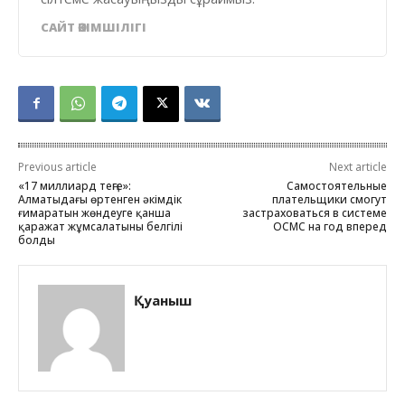
САЙТ ӘКІМШІЛІГІ
Previous article
Next article
«17 миллиард теңге»:
Самостоятельные
Алматыдағы өртенген әкімдік
плательщики смогут
ғимаратын жөндеуге қанша
застраховаться в системе
қаражат жұмсалатыны белгілі
ОСМС на год вперед
болды
Қуаныш