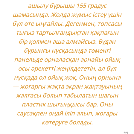
ашылу бұрышы 155 градус
шамасында. Жолда жұмыс істеу үшін
бұл өте ыңғайлы. Дегенмен, топсасы
тығыз тартылғандықтан қақпағын
бір қолмен аша алмайсыз. Бұдан
бұрынғы нұсқасында төменгі
панельде орналасқан арнайы ойық
осы әрекетті жеңілдететін, ал бұл
нұсқада ол ойық жоқ. Оның орнына
— жоғарғы жақта экран жақтауының
жалғасы болып табылатын шағын
пластик шығыңқысы бар. Оны
саусақпен оңай іліп алып, жоғары
көтеруге болады.