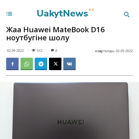
UakytNews
KZ
Жаңа Huawei MateBook D16
ноутбугіне шолу
512
02.09.2022
0
жаңартылды:
02.09.2022