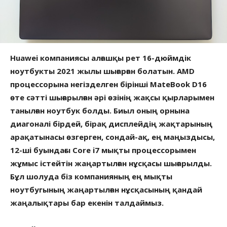
Huawei компаниясы алғашқы рет 16-дюймдік
ноутбукты 2021 жылы шығарған болатын. AMD
процессорына негізделген бірінші МateBook D16
өте сәтті шығарылған әрі өзінің жақсы қырларымен
танылған ноутбук болды. Биыл оның орнына
диагоналі бірдей, бірақ дисплейдің жақтарының
арақатынасы өзгерген, сондай-ақ, ең маңыздысы,
12-ші буындағы Core i7 мықты процессорымен
жұмыс істейтін жаңартылған нұсқасы шығарылды.
Бұл шолуда біз компанияның ең мықты
ноутбугының жаңартылған нұсқасының қандай
жаңалықтары бар екенін талдаймыз.