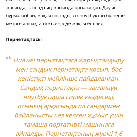
жағында, тачпадтың жанында орналасқан. Дауыс
бұрмаланбай, жақсы шығады, сіз ноутбуктан бірнеше
метрге алшақтап кетсеңіз де жақсы естіледі.
Пернетақтасы
Huawei пернатақтаға жарықтандыру
мен сандық пернетақта қосып, бос
кеңістікті мейлінше пайдаланған.
Сандық пернетақта — заманауи
ноутбуктарда сирек кездеседі,
осының арқасында ол сандармен
байланысты кез келген жұмыс үшін
тамаша портативті машинаға
айналды. Пернетақтаның жүрісі 1,6