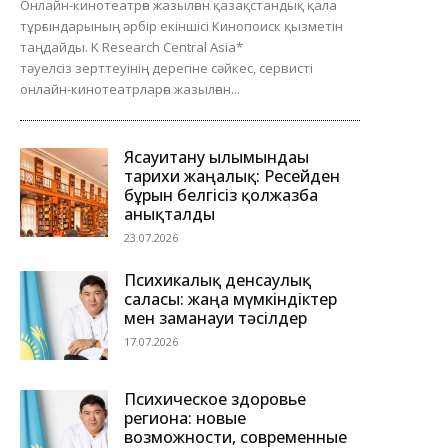
Онлайн-кинотеатрға жазылған қазақстандық қала
тұрғындарының әрбір екіншісі Кинопоиск қызметін
таңдайды. K Research Central Asia*
тәуелсіз зерттеуінің дерегіне сәйкес, сервисті
онлайн-кинотеатрларға жазылған...
Ясауитану ғылымындағы
тарихи жаңалық: Ресейден
бұрын белгісіз қолжазба
анықталды
23.07.2026
Психикалық денсаулық
саласы: жаңа мүмкіндіктер
мен заманауи тәсілдер
17.07.2026
Психическое здоровье
региона: новые
возможности, современные