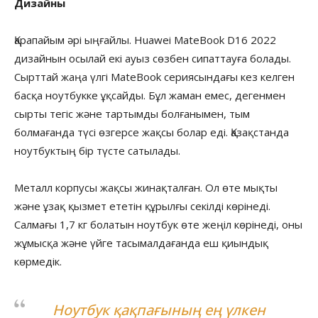
Дизайны
Қарапайым әрі ыңғайлы. Huawei MateBook D16 2022
дизайнын осылай екі ауыз сөзбен сипаттауға болады.
Сырттай жаңа үлгі MateBook сериясындағы кез келген
басқа ноутбукке ұқсайды. Бұл жаман емес, дегенмен
сырты тегіс және тартымды болғанымен, тым
болмағанда түсі өзгерсе жақсы болар еді. Қазақстанда
ноутбуктың бір түсте сатылады.
Металл корпусы жақсы жинақталған. Ол өте мықты
және ұзақ қызмет ететін құрылғы секілді көрінеді.
Салмағы 1,7 кг болатын ноутбук өте жеңіл көрінеді, оны
жұмысқа және үйге тасымалдағанда еш қиындық
көрмедік.
Ноутбук қақпағының ең үлкен