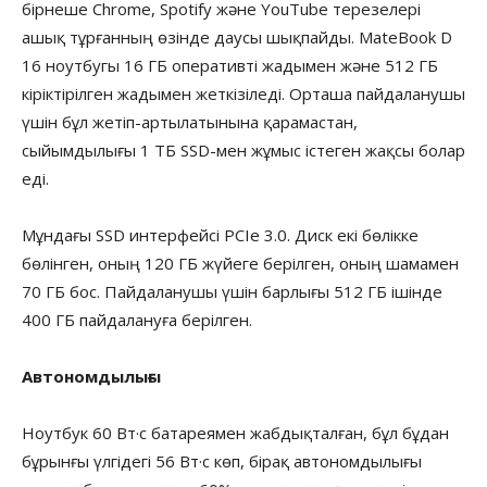
бірнеше Chrome, Spotify және YouTube терезелері
ашық тұрғанның өзінде даусы шықпайды. MateBook D
16 ноутбугы 16 ГБ оперативті жадымен және 512 ГБ
кіріктірілген жадымен жеткізіледі. Орташа пайдаланушы
үшін бұл жетіп-артылатынына қарамастан,
сыйымдылығы 1 ТБ SSD-мен жұмыс істеген жақсы болар
еді.
Мұндағы SSD интерфейсі PCIe 3.0. Диск екі бөлікке
бөлінген, оның 120 ГБ жүйеге берілген, оның шамамен
70 ГБ бос. Пайдаланушы үшін барлығы 512 ГБ ішінде
400 ГБ пайдалануға берілген.
Автономдылығы
Ноутбук 60 Вт·с батареямен жабдықталған, бұл бұдан
бұрынғы үлгідегі 56 Вт·с көп, бірақ автономдылығы