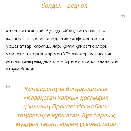
болды, – деді ол.
Алиева атағандай, бүгінде «Қазақстан халқына»
жалпыұлттық қайырымдылық конференциясын
меценаттар, сарапшылар, қоғам қайраткерлері,
мемлекеттік органдар мен ҮЕҰ өкілдері қатысатын
ұлттық қайырымдылықтың бірегей диалог алаңы деп
атауға болады.
Конференция бағдарламасы
«Қазақстан халқы» қоғамдық
қорының Проспектісі жобасы
төңірегінде құрылған. Бұл барлық
мүдделі тараптардың ұсыныстары