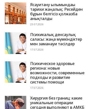
Ясауитану ғылымындағы
тарихи жаңалық: Ресейден
бұрын белгісіз қолжазба
анықталды
23.07.2026
Психикалық денсаулық
саласы: жаңа мүмкіндіктер
мен заманауи тәсілдер
17.07.2026
Психическое здоровье
региона: новые
возможности, современные
подходы и развитие
системы помощи
17.07.2026
Хирургия без границ: какие
уникальные операции
сегодня выполняют в АМКБ