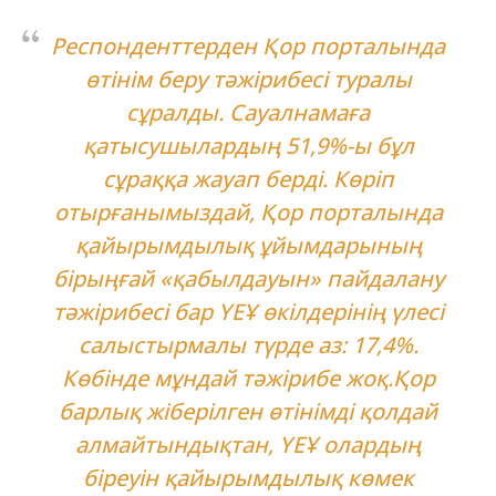
Респонденттерден Қор порталында
өтінім беру тәжірибесі туралы
сұралды. Сауалнамаға
қатысушылардың 51,9%-ы бұл
сұраққа жауап берді. Көріп
отырғанымыздай, Қор порталында
қайырымдылық ұйымдарының
бірыңғай «қабылдауын» пайдалану
тәжірибесі бар ҮЕҰ өкілдерінің үлесі
салыстырмалы түрде аз: 17,4%.
Көбінде мұндай тәжірибе жоқ.Қор
барлық жіберілген өтінімді қолдай
алмайтындықтан, ҮЕҰ олардың
біреуін қайырымдылық көмек