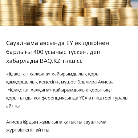
Сауалнама аясында ҮЕҰ өкілдерінен
барлығы 400 ұсыныс түскен, деп
хабарлады
BAQ.KZ
тілшісі.
«Қазақстан халқына» қайырымдылық қоры
қамқоршылық кеңесінің мүшесі Эльмира Алиева
«Қазақстан халқына» қайырымдылық қорының I
қорытынды конференциясында ҮЕҰ өтініштері туралы
айтты.
Алиева Қордың жұмысына қатысты сауалнама
жүргізілгенін айтты.