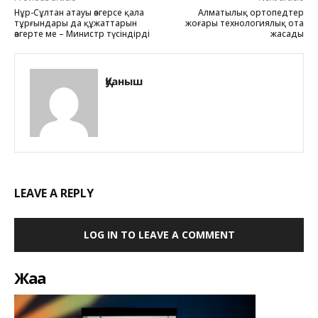
Нұр-Сұлтан атауы өзгерсе қала
Алматылық ортопедтер
тұрғындары да құжаттарын
жоғары технологиялық ота
өзгерте ме – Министр түсіндірді
жасады
Қуаныш
LEAVE A REPLY
LOG IN TO LEAVE A COMMENT
Жаңа