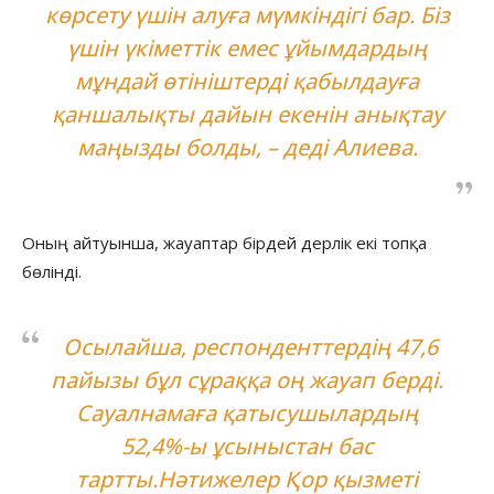
көрсету үшін алуға мүмкіндігі бар. Біз
үшін үкіметтік емес ұйымдардың
мұндай өтініштерді қабылдауға
қаншалықты дайын екенін анықтау
маңызды болды, – деді Алиева.
Оның айтуынша, жауаптар бірдей дерлік екі топқа
бөлінді.
Осылайша, респонденттердің 47,6
пайызы бұл сұраққа оң жауап берді.
Сауалнамаға қатысушылардың
52,4%-ы ұсыныстан бас
тартты.Нәтижелер Қор қызметі