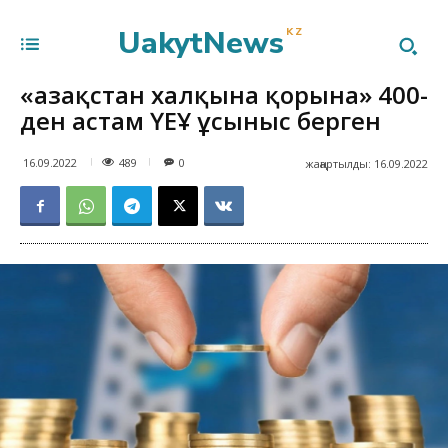
UakytNews
KZ
«Қазақстан халқына қорына» 400-
ден астам ҮЕҰ ұсыныс берген
489
16.09.2022
0
жаңартылды:
16.09.2022