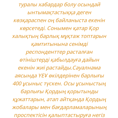
туралы хабардар болу осындай
ынтымақтастыққа деген
көзқараспен оң байланыста екенін
көрсетеді. Сонымен қатар Қор
халықтың барлық мұқтаж топтарын
қамтитынына сенімді
респонденттер расталған
өтініштерді қабылдауға дайын
екенін жиі растайды.Сауалнама
аясында ҮЕҰ өкілдерінен барлығы
400 ұсыныс түскен. Осы ұсыныстың
барлығы Қордың қорытынды
құжаттарын, атап айтқанда Қордың
жобалары мен бағдарламаларының
проспектісін қалыптастыруға негіз