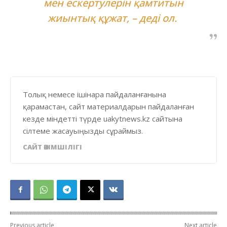
мен ескертулерін қамтитын
жиынтық құжат, – деді ол.
Толық немесе ішінара пайдаланғанына
қарамастан, сайт материалдарын пайдаланған
кезде міндетті түрде uakytnews.kz сайтына
сілтеме жасауыңызды сұраймыз.
САЙТ ӘКІМШІЛІГІ
Previous article
Next article