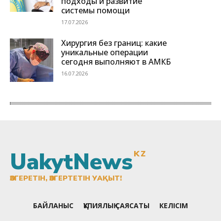
UakytNews
KZ
ӨЗГЕРЕТІН, ӨЗГЕРТЕТІН УАҚЫТ!
БАЙЛАНЫС
ҚҰПИЯЛЫҚ САЯСАТЫ
КЕЛІСІМ