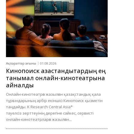
Ақпараттар ағыны
01.08.2026
Кинопоиск қазақстандықтардың ең
танымал онлайн-кинотеатрына
айналды
Онлайн-кинотеатрға жазылған қазақстандық қала
тұрғындарының әрбір екіншісі Кинопоиск қызметін
таңдайды. K Research Central Asia*
тәуелсіз зерттеуінің дерегіне сәйкес, сервисті
онлайн-кинотеатрларға жазылған...