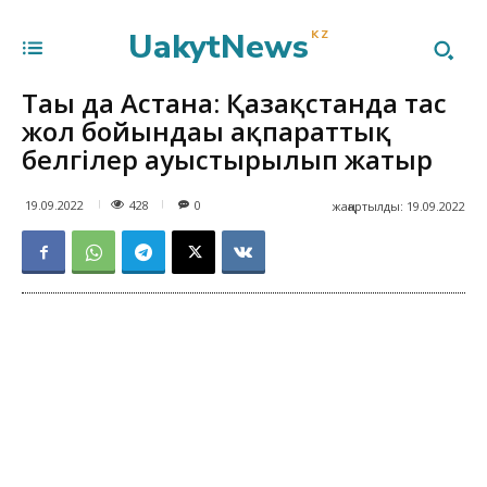
UakytNews
KZ
Тағы да Астана: Қазақстанда тас
жол бойындағы ақпараттық
белгілер ауыстырылып жатыр
428
19.09.2022
0
жаңартылды:
19.09.2022