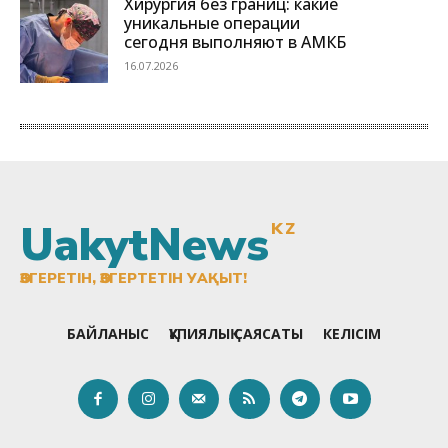
UakytNews
KZ
ӨЗГЕРЕТІН, ӨЗГЕРТЕТІН УАҚЫТ!
БАЙЛАНЫС
ҚҰПИЯЛЫҚ САЯСАТЫ
КЕЛІСІМ