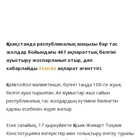
Қазақстанда республикалық маңызы бар тас
жолдар бойындағы 467 ақпараттық белгіні
ауыстыру жоспарланып отыр, деп
хабарлайды
Stan.kz
ақпарат агенттігі.
ҚазАвтоЖол мәліметінше, бүгінгі таңда 100-ге жуық
белгіл ауыстырылған. Ал жұмыстар жыл сайын
республикалық тас жолдардың күтіміне бөлінетін
қаржы есебінен жүріп жатыр.
Еске салайық, 17 қыркүйекте Қасым-Жомарт Тоқаев
Конституцияға өзгерістер мен толықтыру енгізу туралы