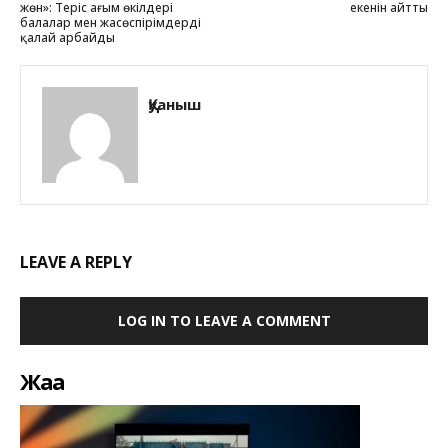
жөн»: Теріс ағым өкілдері
екенін айтты
балалар мен жасөспірімдерді
қалай арбайды
Қуаныш
LEAVE A REPLY
LOG IN TO LEAVE A COMMENT
Жаңа