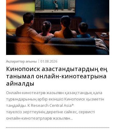
Ақпараттар ағыны
01.08.2026
Кинопоиск қазақстандықтардың ең
танымал онлайн-кинотеатрына
айналды
Онлайн-кинотеатрға жазылған қазақстандық қала
тұрғындарының әрбір екіншісі Кинопоиск қызметін
таңдайды. K Research Central Asia*
тәуелсіз зерттеуінің дерегіне сәйкес, сервисті
онлайн-кинотеатрларға жазылған...