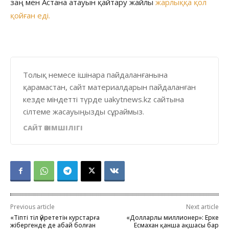
заң мен Астана атауын қайтару жайлы
жарлыққа қол
қойған еді.
Толық немесе ішінара пайдаланғанына
қарамастан, сайт материалдарын пайдаланған
кезде міндетті түрде uakytnews.kz сайтына
сілтеме жасауыңызды сұраймыз.
САЙТ ӘКІМШІЛІГІ
Previous article
Next article
«Тіпті тіл үйрететін курстарға
«Долларлы миллионер»: Ерке
жібергенде де абай болған
Есмахан қанша ақшасы бар