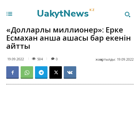
UakytNews
KZ
«Долларлы миллионер»: Ерке
Есмахан қанша ақшасы бар екенін
айтты
504
19.09.2022
0
жаңартылды:
19.09.2022