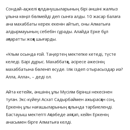
Сондай-ақ, желі қолданушыларының бірі әншіні жалғыз
ұлына көңіл бөлмейді деп сынға алды. 10 жасар балаға
ана махаббаты керек екенін айтып, оны Алматыға
алдырмауының себебін сұрады. Алайда Ерке бұл
ақпаратты жоққа шығарды.
«Ұлым осында ғой. Таңертең мектепке кетеді, түсте
келеді. Бәрі дұрыс. Махаббатқа, әсіресе әжесінің
махаббатына бөленіп өсуде. Ілік іздеп отырасыздар иә?
Алла, Алла», – деді ол.
Айта кетейік, әншінің ұлы Мүсілім бірінші некесінен
туған. Экс-күйеуі Асхат Садырбаймен ажырасқан соң,
Еркенің ұлы нағашыларының қолында тәрбиеленді.
Бастауыш мектепті Ақтөбеде аяқтап, кейін Еркенің
анасымен бірге Алматыға келді.