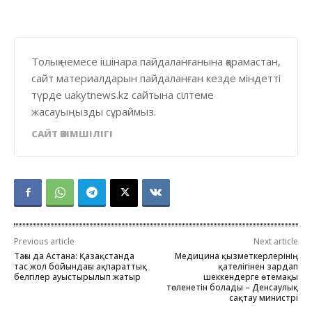
Толық немесе ішінара пайдаланғанына қарамастан,
сайт материалдарын пайдаланған кезде міндетті
түрде uakytnews.kz сайтына сілтеме
жасауыңызды сұраймыз.
САЙТ ӘКІМШІЛІГІ
Previous article
Next article
Тағы да Астана: Қазақстанда
Медицина қызметкерлерінің
тас жол бойындағы ақпараттық
қателігінен зардап
белгілер ауыстырылып жатыр
шеккендерге өтемақы
төленетін болады – Денсаулық
сақтау министрі