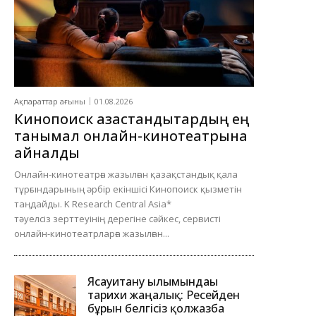
Ақпараттар ағыны
01.08.2026
Кинопоиск қазақстандықтардың ең
танымал онлайн-кинотеатрына
айналды
Онлайн-кинотеатрға жазылған қазақстандық қала
тұрғындарының әрбір екіншісі Кинопоиск қызметін
таңдайды. K Research Central Asia*
тәуелсіз зерттеуінің дерегіне сәйкес, сервисті
онлайн-кинотеатрларға жазылған...
Ясауитану ғылымындағы
тарихи жаңалық: Ресейден
бұрын белгісіз қолжазба