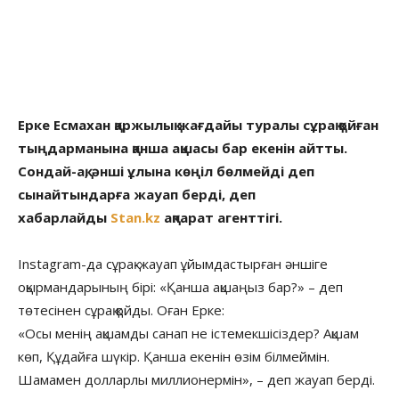
Ерке Есмахан қаржылық жағдайы туралы сұрақ қойған
тыңдарманына қанша ақшасы бар екенін айтты.
Сондай-ақ, әнші ұлына көңіл бөлмейді деп
сынайтындарға жауап берді, деп
хабарлайды
Stan.kz
ақпарат агенттігі.
Instagram-да сұрақ-жауап ұйымдастырған әншіге
оқырмандарының бірі: «Қанша ақшаңыз бар?» – деп
төтесінен сұрақ қойды. Оған Ерке:
«Осы менің ақшамды санап не істемекшісіздер? Ақшам
көп, Құдайға шүкір. Қанша екенін өзім білмеймін.
Шамамен долларлы миллионермін», – деп жауап берді.