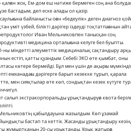
» қалған жоқ. Ем-дом еш нәтиже бермеген соң ана болуда
 үзе бастадым, деп еске алады ол қазір.
саулығына байланысты оған «бедеулік» деген диагноз қойғ
ан үміт үзбей, білікті дәрігер іздеуді тоқтатпағанын айт
 репродуктолог Иван Мельниковпен танысқан соң
родуктивті медицина орталығына келуге бел буыпты.
КО-ны міндетті әлеуметтік медициналық сақтандыру арқ
ынын естіп, қатты қуандым. Себебі ЭКО өте қымбат, оны
қалтасы көтере бермейді. Бұл мен үшін де ақырғы мүмкінді
епті емханадағы дәрігерге барып кезекке тұрып, қарала
тте, мен сияқтылар өте көп, сондықтан кезек күтуге тур
унчигүл.
қыт салып экстракорпоральды ұрықтандыруға квота беріле
ліпті.
 Мельниковтің қабылдауына жазылдым. Көп ұзамай
йындықты бастап та кеттік. Жасанды ұрықтандыру кезін
қты жұмыртқаның 20-сы ұрықтанды. Ұрық жатырға