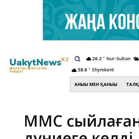
26.2
Nur-Sultan
C
UakytNews
KZ
38.6
Shymkent
ӨЗГЕРЕТІН, ӨЗГЕРТЕТІН
C
УАҚЫТ!
АНЫҒЫ МЕН ҚАНЫҒЫ
ТАЛҚ
МӘМС сыйлаға
дүниеге келді