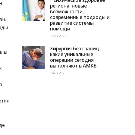
Психическое здоровье
н
региона: новые
возможности,
современные подходы и
ан.
развитие системы
ады.
помощи
17.07.2026
Хирургия без границ:
ылы
какие уникальные
операции сегодня
выполняют в АМКБ
к
16.07.2026
а
тіні
де