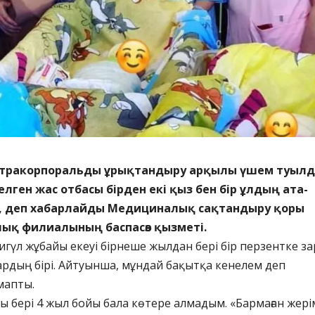
тракорпоральды ұрықтандыру арқылы үшем туылд
лген жас отбасы бірден екі қыз бен бір ұлдың ата-
, деп хабарлайды Медициналық сақтандыру қоры
ық филиалының баспасөз қызметі.
чигүл жұбайы екеуі бірнеше жылдан бері бір перзентке за
ардың бірі. Айтуынша, мұндай бақытқа кенелем деп
мапты.
лы бері 4 жыл бойы бала көтере алмадым. «Бармаған жері