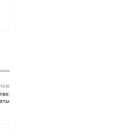
ticle
тве:
маты