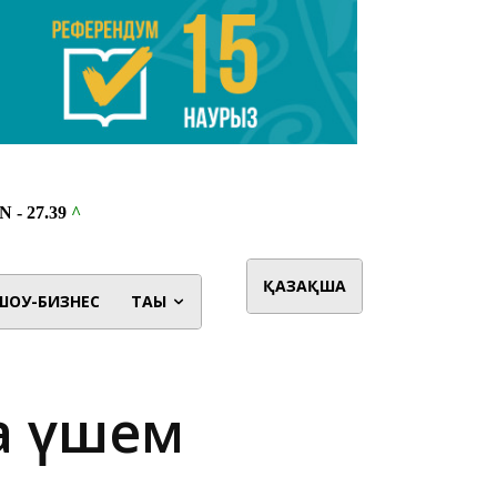
ҚАЗАҚША
ШОУ-БИЗНЕС
ТАҒЫ
а үшем