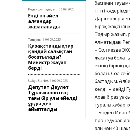
баспаған тауым
Редакция таңдауы
06.09.2023
тіпті күдерімді
Енді көп әйел
Дәрігерлер ден
алғандар
Бірақ жақсылықт
жазаланады
Тағдыр жазып,
Таңдаулы
06.09.2023
Алматыдағы Реп
Қазақстандықтар
– Сол кезде Э
қандай салықтан
босатылады?
жасатуға болат
Министр жауап
екінің бірінің 
берді
болды. Сол себ
бастадым. Әлбе
Uakyt Stories
06.09.2023
Депутат Дәулет
келді, – дейді Г
Тұрлыхановтың
Араға біраз уа
тағы бір ұлы әйелді
ұрды деп
туралы хабар ке
айыпталды
– Бірден Иван
процедураға да
алынған 40 ша