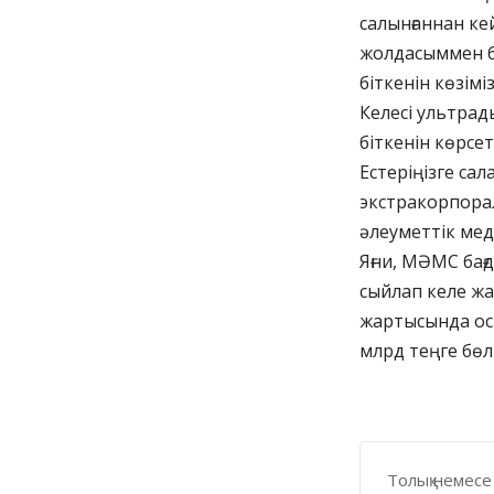
салынғаннан кей
жолдасыммен б
біткенін көзім
Келесі ультрад
біткенін көрсет
Естеріңізге са
экстракорпора
әлеуметтік ме
Яғни, МӘМС бағ
сыйлап келе жа
жартысында осы
млрд теңге бөлі
Толық немесе