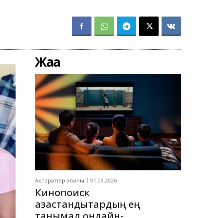
Жаңа
Ақпараттар ағыны
01.08.2026
Кинопоиск
қазақстандықтардың ең
танымал онлайн-