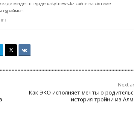
кезде міндетті түрде uakytnews.kz сайтына сілтеме
 сұраймыз.
ІГІ
Next ar
Как ЭКО исполняет мечты о родительс
в
история тройни из Ал