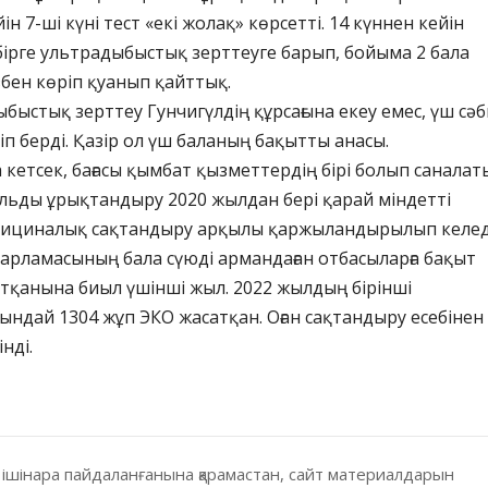
ін 7-ші күні тест «екі жолақ» көрсетті. 14 күннен кейін
ірге ультрадыбыстық зерттеуге барып, бойыма 2 бала
ізбен көріп қуанып қайттық.
ыбыстық зерттеу Гунчигүлдің құрсағына екеу емес, үш сәб
іп берді. Қазір ол үш баланың бақытты анасы.
ла кетсек, бағасы қымбат қызметтердің бірі болып саналат
льды ұрықтандыру 2020 жылдан бері қарай міндетті
дициналық сақтандыру арқылы қаржыландырылып келед
дарламасының бала сүюді армандаған отбасыларға бақыт
тқанына биыл үшінші жыл. 2022 жылдың бірінші
ндай 1304 жұп ЭКО жасатқан. Оған сақтандыру есебінен 
нді.
 ішінара пайдаланғанына қарамастан, сайт материалдарын