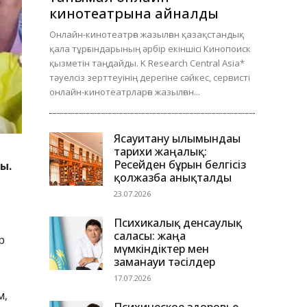
кинотеатрына айналды
Онлайн-кинотеатрға жазылған қазақстандық
қала тұрғындарының әрбір екіншісі Кинопоиск
қызметін таңдайды. K Research Central Asia*
тәуелсіз зерттеуінің дерегіне сәйкес, сервисті
онлайн-кинотеатрларға жазылған...
Ясауитану ғылымындағы
тарихи жаңалық:
Ресейден бұрын белгісіз
ы.
қолжазба анықталды
23.07.2026
Психикалық денсаулық
саласы: жаңа
р
мүмкіндіктер мен
заманауи тәсілдер
17.07.2026
м,