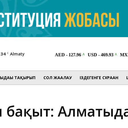
34
Almaty
C
ЫДАҒЫ ТАҚЫРЫП
СОЛ ЖАҒАЛАУ
ІЗДЕГЕНГЕ СҰРАҒАН
н бақыт: Алматыд