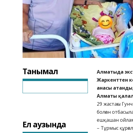
Танымал
Алматыда экс
Жаркенттен ке
анасы атанды
Алматы қалал
29 жастағы Гун
болған отбасыл
ешқашан ойла
Ел аузында
– Тұрмыс құрға