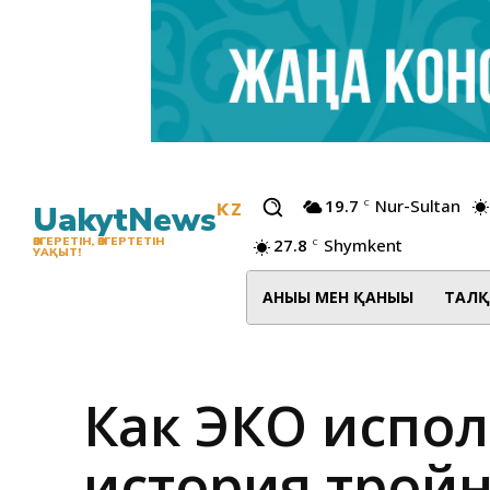
19.7
Nur-Sultan
C
UakytNews
KZ
27.8
Shymkent
ӨЗГЕРЕТІН, ӨЗГЕРТЕТІН
C
УАҚЫТ!
АНЫҒЫ МЕН ҚАНЫҒЫ
ТАЛҚ
Как ЭКО испол
история трой