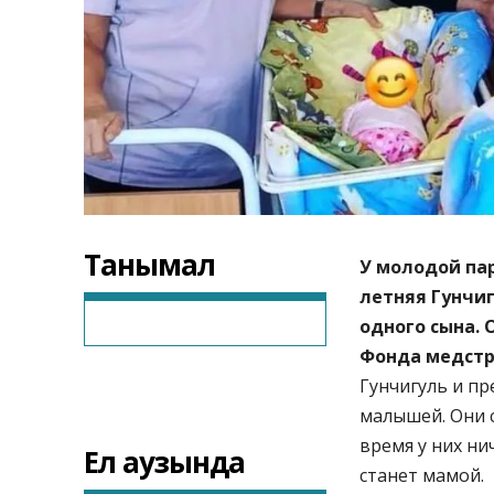
Танымал
У молодой пар
летняя Гунчиг
одного сына. 
Фонда медстр
Гунчигуль и пр
малышей. Они с
время у них ни
Ел аузында
станет мамой.