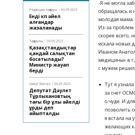
-Я не могла за
Редакция таңдауы
06.09.2023
обращалась и н
Енді көп әйел
молодая мама.
алғандар
Из-за проблем 
жазаланады
скорее всего, 
Таңдаулы
06.09.2023
искала новых 
Қазақстандықтар
Иваном Анатол
қандай салықтан
босатылады?
медицины» в г.
Министр жауап
с мужем решил
берді
Тут я узнал
Uakyt Stories
06.09.2023
Депутат Дәулет
за счет ОСМ
Тұрлыхановтың
о чуде. И д
тағы бір ұлы әйелді
ұрды деп
позволить се
айыпталды
я встала на 
желающих ка