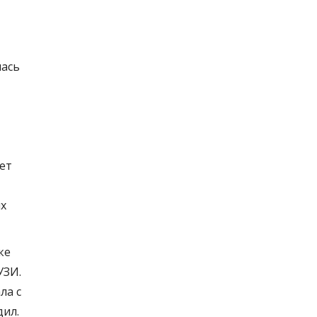
лась
ет
их
ке
УЗИ.
ла с
дил.