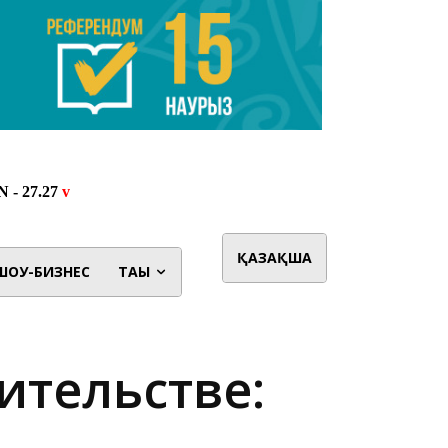
ҚАЗАҚША
ШОУ-БИЗНЕС
ТАҒЫ
ительстве: