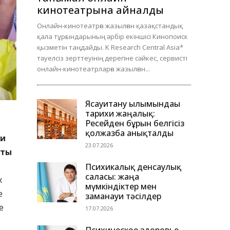
кинотеатрына айналды
Онлайн-кинотеатрға жазылған қазақстандық
қала тұрғындарының әрбір екіншісі Кинопоиск
қызметін таңдайды. K Research Central Asia*
тәуелсіз зерттеуінің дерегіне сәйкес, сервисті
онлайн-кинотеатрларға жазылған...
Ясауитану ғылымындағы
тарихи жаңалық:
Ресейден бұрын белгісіз
-
қолжазба анықталды
 и
23.07.2026
аты
Психикалық денсаулық
саласы: жаңа
х
мүмкіндіктер мен
е
заманауи тәсілдер
е
17.07.2026