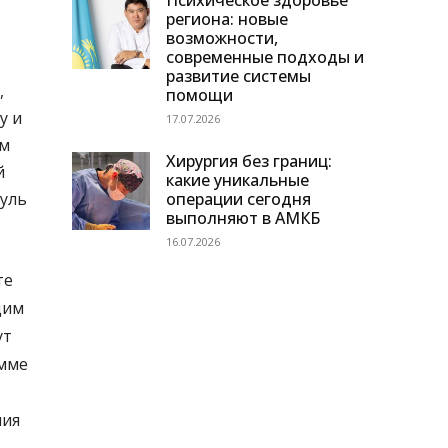
Психическое здоровье
региона: новые
возможности,
современные подходы и
развитие системы
,
помощи
у и
17.07.2026
ым
Хирургия без границ:
й
какие уникальные
операции сегодня
гуль
выполняют в АМКБ
16.07.2026
те
щим
ут
амме
ния