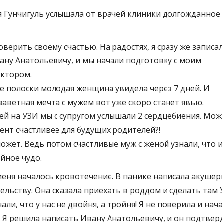
я Гунчигуль услышала от врачей клиники долгожданное
оверить своему счастью. На радостях, я сразу же записа
ану Анатольевичу, и мы начали подготовку с моим
ктором.
е полоски молодая женщина увидела через 7 дней. И
заветная мечта с мужем вот уже скоро станет явью.
ней на УЗИ мы с супругом услышали 2 сердцебиения. Мож
ент счастливее для будущих родителей?!
может. Ведь потом счастливые муж с женой узнали, что 
йное чудо.
меня началось кровотечение. В панике написала акушер
ельству. Она сказала приехать в роддом и сделать там 
али, что у нас не двойня, а тройня! Я не поверила и нача
. Я решила написать Ивану Анатольевичу, и он подтвер