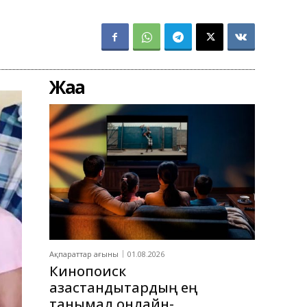
Жаңа
Ақпараттар ағыны
01.08.2026
Кинопоиск
қазақстандықтардың ең
танымал онлайн-