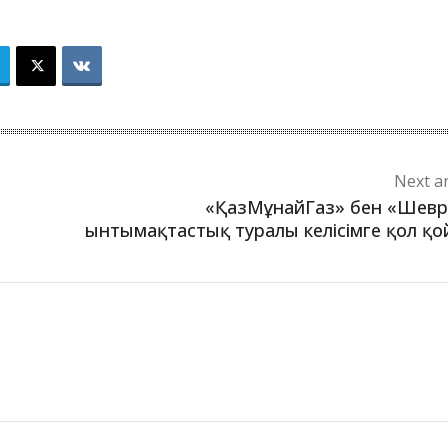
Next ar
«ҚазМұнайГаз» бен «Шев
ынтымақтастық туралы келісімге қол қ