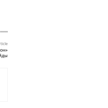
ticle
рон»
ойды