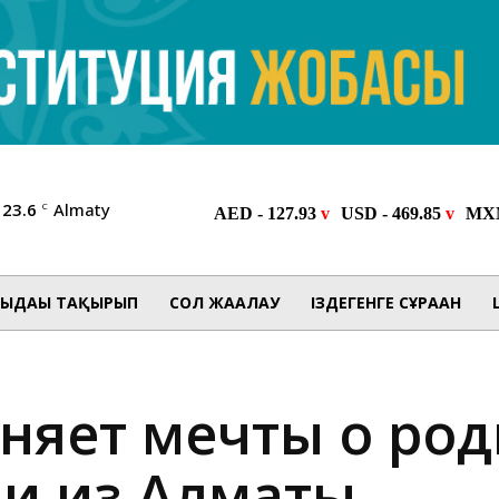
23.6
Almaty
C
ЫДАҒЫ ТАҚЫРЫП
СОЛ ЖАҒАЛАУ
ІЗДЕГЕНГЕ СҰРАҒАН
няет мечты о род
ни из Алматы