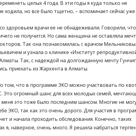
беременеть целых 4 года. В эти годы я куда только не
е ходила, но все было тщетно, – вспоминает сейчас уже
со здоровьем врачи ее не обнадеживали. Говорили, что
ничего не получится. Но сама женщина не оставляла мечт
докторов. Так она познакомилась с врачом Мельников
ьевичем и узнала о клинике «Институт репродуктивно
Алматы. Так, с надеждой на долгожданную мечту Гунчи
ись приехать из Жаркента в Алматы.
а о том, что в программе ЭКО можно участвовать по кво
С. Это огромный шанс для всех молодых семей, мечтаю
ля меня это тоже было последним шансом. Многие не мог
бе ЭКО, так как это очень дорого. Для участия в прогр
учет и начала проходить обследования. Конечно, таких
к я, наверное, очень много. Я решила набраться терпе