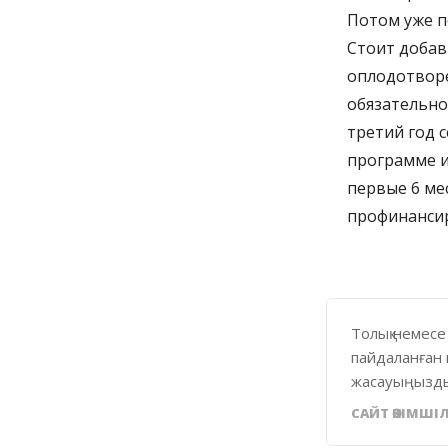
Потом уже п
Стоит добав
оплодотворе
обязательно
третий год 
программе и
первые 6 ме
профинансиро
Толық немесе
пайдаланған 
жасауыңызды
САЙТ ӘКІМШІЛ