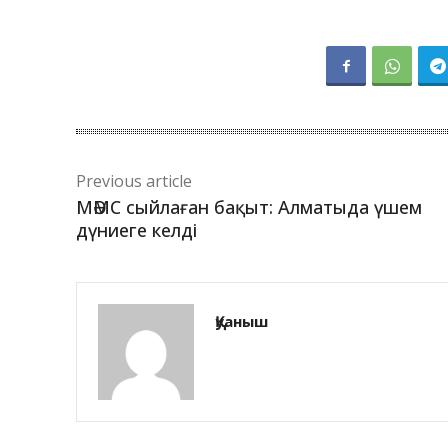
Previous article
МӘМС сыйлаған бақыт: Алматыда үшем
дүниеге келді
Қуаныш