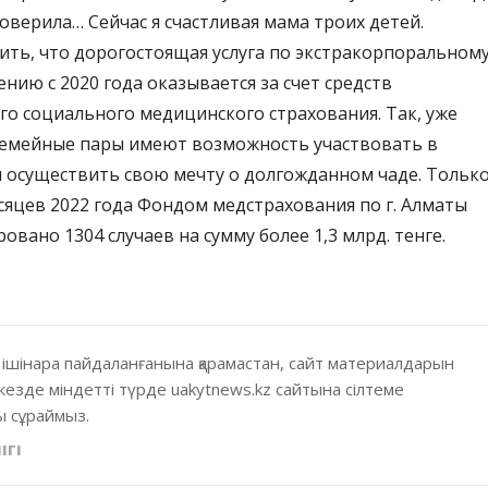
оверила… Сейчас я счастливая мама троих детей.
ить, что дорогостоящая услуга по экстракорпоральном
нию с 2020 года оказывается за счет средств
го социального медицинского страхования. Так, уже
семейные пары имеют возможность участвовать в
 осуществить свою мечту о долгожданном чаде. Только
сяцев 2022 года Фондом медстрахования по г. Алматы
вано 1304 случаев на сумму более 1,3 млрд. тенге.
 ішінара пайдаланғанына қарамастан, сайт материалдарын
кезде міндетті түрде uakytnews.kz сайтына сілтеме
 сұраймыз.
ІГІ