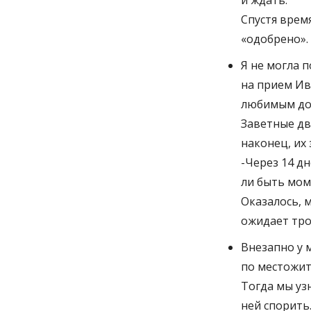
и ждать.
Спустя врем
«одобрено».
Я не могла п
на прием Ив
любимым до
Заветные дв
наконец, их 
-Через 14 д
ли быть мом
Оказалось, 
ожидает тро
Внезапно у 
по местожит
Тогда мы узн
ней спорить