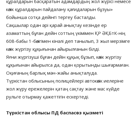
құралдарын басқаратын адамдардың жол жүрісі немесе
көлік құралдарын пайдалану қағидаларын бұзуы»
бойынша сотқа дейінгі тергеу басталды.
Сақшылар одан әрі қарай анықтау кезінде ер
азаматтың бұған дейін соттың үкімімен ҚР ӘҚБтК-нің
608-бабы 1-бөлігімен кінәлі деп танылып, 3 жыл мерзімге
көлік жүргізу құқығынан айырылғанын білді.
Яғни жүргізуші бұған дейін құқық бұзып, көлік жүргізу
құқығынан айырылса да, одан қорытынды шығармаған.
Оқиғаның барлық мән-жайы анықталуда.
Түркістан облысының полицейлері автокөлік иелеріне
жол жүру ережелерін қатаң сақтау және мас күйде
рульге отырмау қажеттігін ескертеді.
Түркістан облысы ПД баспасөз қызметі