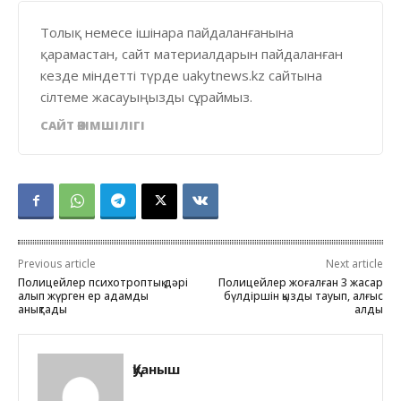
Толық немесе ішінара пайдаланғанына
қарамастан, сайт материалдарын пайдаланған
кезде міндетті түрде uakytnews.kz сайтына
сілтеме жасауыңызды сұраймыз.
САЙТ ӘКІМШІЛІГІ
Previous article
Next article
Полицейлер психотроптық дәрі
Полицейлер жоғалған 3 жасар
алып жүрген ер адамды
бүлдіршін қызды тауып, алғыс
анықтады
алды
Қуаныш