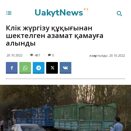
UakytNews
KZ
Көлік жүргізу құқығынан
шектелген азамат қамауға
алынды
487
20.10.2022
0
жаңартылды:
20.10.2022