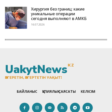
UakytNews
KZ
ӨЗГЕРЕТІН, ӨЗГЕРТЕТІН УАҚЫТ!
БАЙЛАНЫС
ҚҰПИЯЛЫҚ САЯСАТЫ
КЕЛІСІМ