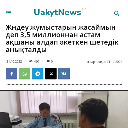
UakytNews
KZ
Жөндеу жұмыстарын жасаймын
деп 3,5 миллионнан астам
ақшаны алдап әкеткен шетедік
анықталды
460
21.10.2022
0
жаңартылды:
21.10.2022