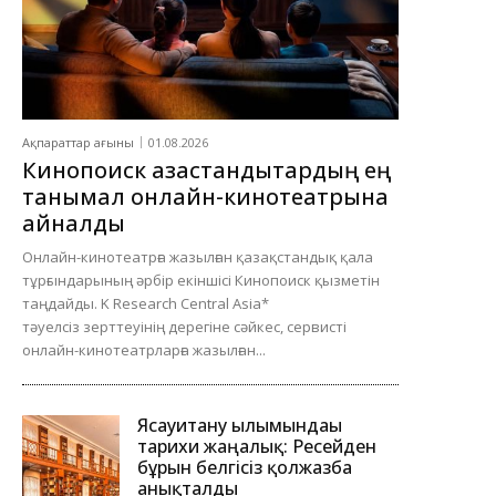
Ақпараттар ағыны
01.08.2026
Кинопоиск қазақстандықтардың ең
танымал онлайн-кинотеатрына
айналды
Онлайн-кинотеатрға жазылған қазақстандық қала
тұрғындарының әрбір екіншісі Кинопоиск қызметін
таңдайды. K Research Central Asia*
тәуелсіз зерттеуінің дерегіне сәйкес, сервисті
онлайн-кинотеатрларға жазылған...
Ясауитану ғылымындағы
тарихи жаңалық: Ресейден
бұрын белгісіз қолжазба
анықталды