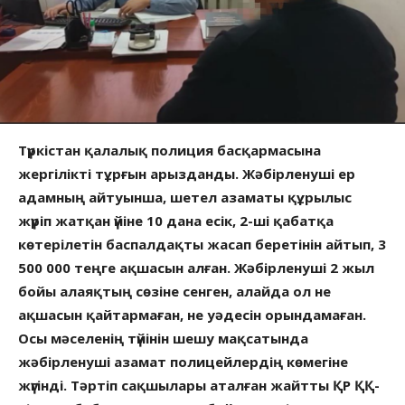
Түркістан қалалық полиция басқармасына
жергілікті тұрғын арызданды. Жәбірленуші ер
адамның айтуынша, шетел азаматы құрылыс
жүріп жатқан үйіне 10 дана есік, 2-ші қабатқа
көтерілетін баспалдақты жасап беретінін айтып, 3
500 000 теңге ақшасын алған. Жәбірленуші 2 жыл
бойы алаяқтың сөзіне сенген, алайда ол не
ақшасын қайтармаған, не уәдесін орындамаған.
Осы мәселенің түйінін шешу мақсатында
жәбірленуші азамат полицейлердің көмегіне
жүгінді. Тәртіп сақшылары аталған жайтты ҚР ҚҚ-