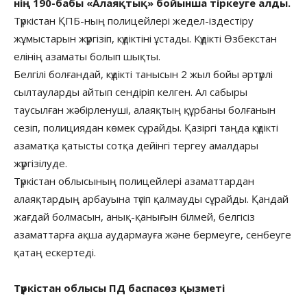
нің 190-бабы «Алаяқтық» бойынша тіркеуге алды.
Түркістан ҚПБ-ның полицейлері жедел-іздестіру
жұмыстарын жүргізіп, күдіктіні ұстады. Күдікті Өзбекстан
елінің азаматы болып шықты.
Белгілі болғандай, күдікті танысын 2 жыл бойы әртүрлі
сылтауларды айтып сендіріп келген. Ал сабыры
таусылған жәбірленуші, алаяқтың құрбаны болғанын
сезіп, полициядан көмек сұрайды. Қазіргі таңда күдікті
азаматқа қатысты сотқа дейінгі тергеу амалдары
жүргізілуде.
Түркістан облысының полицейлері азаматтардан
алаяқтардың арбауына түсіп қалмауды сұрайды. Қандай
жағдай болмасын, анық-қанығын білмей, белгісіз
азаматтарға ақша аудармауға және бермеуге, сенбеуге
қатаң ескертеді.
Түркістан облысы ПД баспасөз қызметі