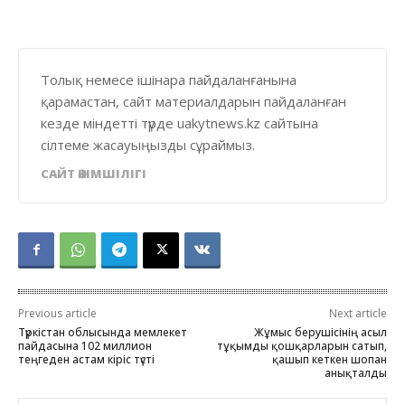
Толық немесе ішінара пайдаланғанына
қарамастан, сайт материалдарын пайдаланған
кезде міндетті түрде uakytnews.kz сайтына
сілтеме жасауыңызды сұраймыз.
САЙТ ӘКІМШІЛІГІ
Previous article
Next article
Түркістан облысында мемлекет
Жұмыс берушісінің асыл
пайдасына 102 миллион
тұқымды қошқарларын сатып,
теңгеден астам кіріс түсті
қашып кеткен шопан
анықталды