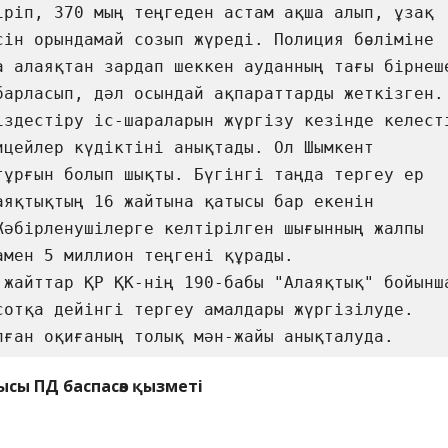
іріп, 370 мың теңгеден астам ақша алып, ұзақ 
сін орындамай созып жүреді. Полиция бөліміне 
а алаяқтан зардап шеккен ауданның тағы бірнеше
асып, дәл осындай ақпараттарды жеткізген.                  

ицейлер күдіктіні анықтады. Ол Шымкент 
тұрғын болып шықты. Бүгінгі таңда тергеу ер 
аяқтықтың 16 жайтына қатысы бар екенін 
Жәбірленушілерге келтірілген шығынның жалпы 
миллион теңгені құрады.                         

сотқа дейінгі тергеу амалдары жүргізілуде. 
Бүгінде болға
ысы ПД баспасөз қызметі