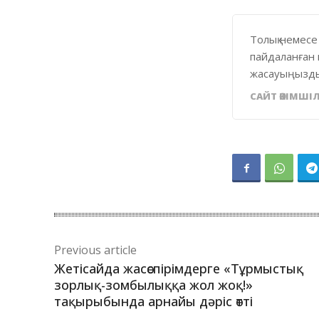
Толық немесе
пайдаланған 
жасауыңызды
САЙТ ӘКІМШІЛ
Previous article
Жетісайда жасөспірімдерге «Тұрмыстық
зорлық-зомбылыққа жол жоқ!»
тақырыбында арнайы дәріс өтті