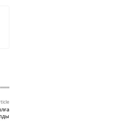
ticle
ылға
ылды