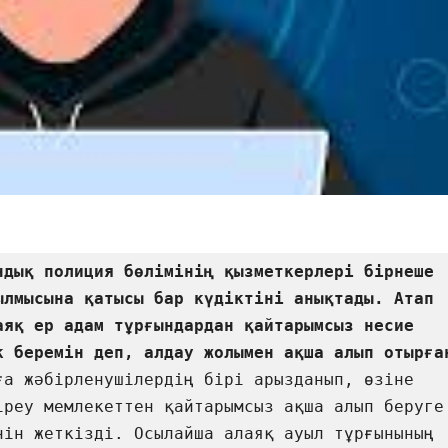
ндық полиция бөлімінің қызметкерлері бірнеше 
ылмысына қатысы бар күдіктіні анықтады. Атап 
аяқ ер адам тұрғындардан қайтарымсыз несие 
ға жәбірленушілердің бірі арызданып, өзіне 
іреу мемлекеттен қайтарымсыз ақша алып беруге 
нін жеткізді. Осылайша алаяқ ауыл тұрғынының 