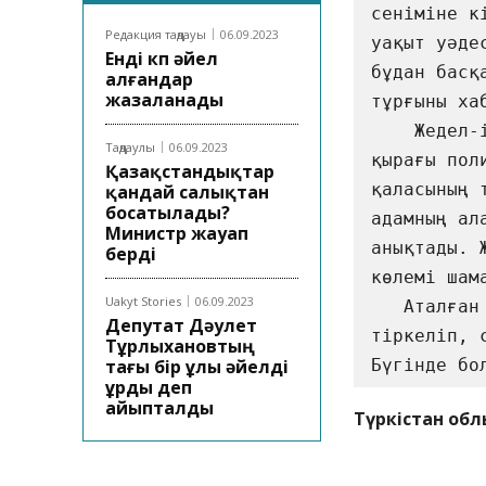
сеніміне к
Редакция таңдауы
06.09.2023
уақыт уәде
Енді көп әйел
бұдан басқ
алғандар
жазаланады
тұрғыны хабарл
    Жедел-іздестіру іс-шараларын жүргізу кезінде келестік 
Таңдаулы
06.09.2023
қырағы пол
Қазақстандықтар
қаласының 
қандай салықтан
босатылады?
адамның ал
Министр жауап
анықтады. 
берді
көлемі шамамен 5 
Uakyt Stories
06.09.2023
   Аталған жайттар ҚР ҚК-нің 190-бабы "Алаяқтық" бойынша 
Депутат Дәулет
тіркеліп, 
Тұрлыхановтың
тағы бір ұлы әйелді
ұрды деп
айыпталды
Түркістан обл