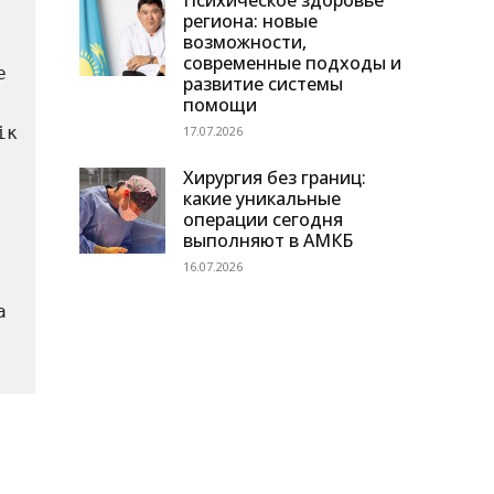
Психическое здоровье
региона: новые
возможности,
современные подходы и
 
развитие системы
помощи
17.07.2026
Хирургия без границ:
какие уникальные
операции сегодня
выполняют в АМКБ
16.07.2026
н оқиғаның толық мән-жайы анықталуда.                                   