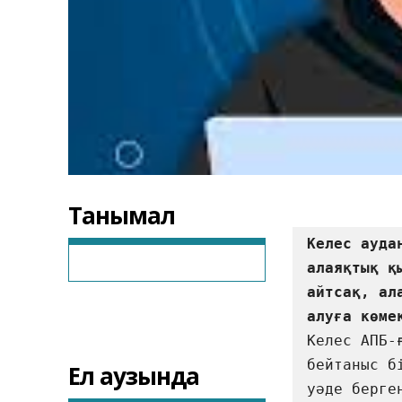
Танымал
Келес ауда
алаяқтық қ
айтсақ, ал
Келес АПБ-
бейтаныс б
Ел аузында
уәде берге