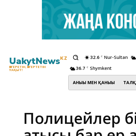
32.6
Nur-Sultan
C
UakytNews
KZ
36.7
Shymkent
ӨЗГЕРЕТІН, ӨЗГЕРТЕТІН
C
УАҚЫТ!
АНЫҒЫ МЕН ҚАНЫҒЫ
ТАЛҚ
Полицейлер бі
қатысы бар ер