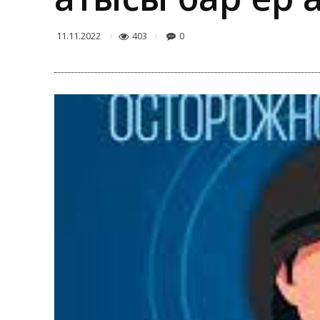
403
0
11.11.2022