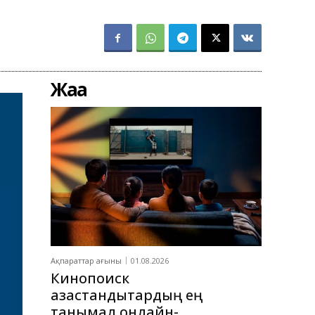
Жаңа
Ақпараттар ағыны
01.08.2026
Кинопоиск
қазақстандықтардың ең
танымал онлайн-