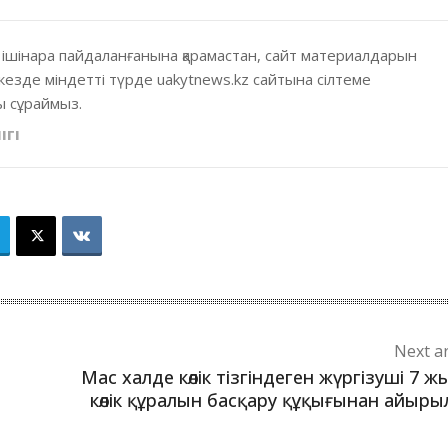
 ішінара пайдаланғанына қарамастан, сайт материалдарын
кезде міндетті түрде uakytnews.kz сайтына сілтеме
 сұраймыз.
ІГІ
Next ar
Мас халде көлік тізгіндеген жүргізуші 7 ж
көлік құралын басқару құқығынан айыр