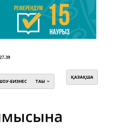
ҚАЗАҚША
ШОУ-БИЗНЕС
ТАҒЫ
ылмысына