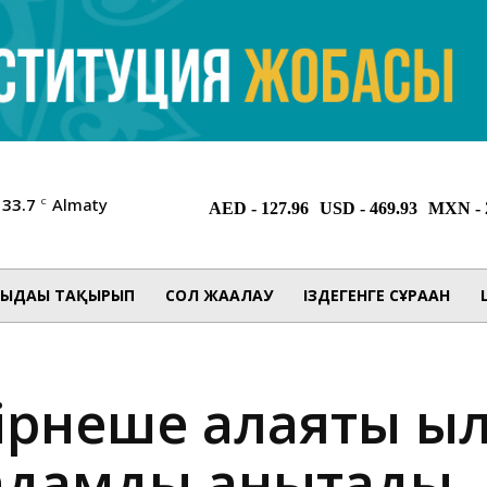
33.7
Almaty
C
ЫДАҒЫ ТАҚЫРЫП
СОЛ ЖАҒАЛАУ
ІЗДЕГЕНГЕ СҰРАҒАН
рнеше алаяқтық қ
 адамды анықтады