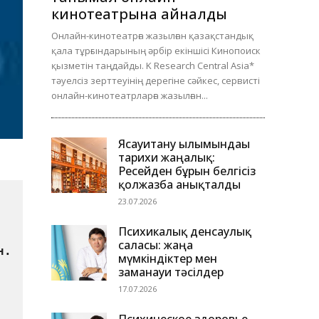
кинотеатрына айналды
Онлайн-кинотеатрға жазылған қазақстандық
қала тұрғындарының әрбір екіншісі Кинопоиск
қызметін таңдайды. K Research Central Asia*
тәуелсіз зерттеуінің дерегіне сәйкес, сервисті
онлайн-кинотеатрларға жазылған...
Ясауитану ғылымындағы
тарихи жаңалық:
Ресейден бұрын белгісіз
қолжазба анықталды
23.07.2026
Психикалық денсаулық
саласы: жаңа
алуға көмек беремін деп, алдау жолымен ақша алып отырған.  
мүмкіндіктер мен
заманауи тәсілдер
17.07.2026