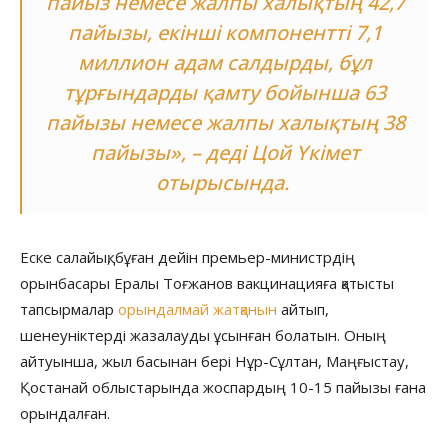
пайыз немесе жалпы халықтың 42,7
пайызы, екінші компонентті 7,1
миллион адам салдырды, бұл
тұрғындарды қамту бойынша 63
пайызы немесе жалпы халықтың 38
пайызы», – деді Цой Үкімет
отырысында.
Еске салайық, бұған дейін премьер-министрдің
орынбасары Ералы Тоғжанов вакцинацияға қатысты
тапсырмалар
орындалмай жатқанын
айтып,
шенеуніктерді жазалауды ұсынған болатын. Оның
айтуынша, жыл басынан бері Нұр-Сұлтан, Маңғыстау,
Қостанай облыстарында жоспардың 10-15 пайызы ғана
орындалған.