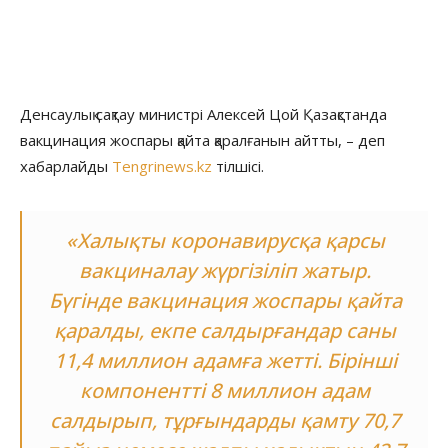
Денсаулық сақтау министрі Алексей Цой Қазақстанда
вакцинация жоспары қайта қаралғанын айтты, – деп
хабарлайды
Tengrinews.kz
тілшісі.
«Халықты коронавирусқа қарсы
вакциналау жүргізіліп жатыр.
Бүгінде вакцинация жоспары қайта
қаралды, екпе салдырғандар саны
11,4 миллион адамға жетті. Бірінші
компонентті 8 миллион адам
салдырып, тұрғындарды қамту 70,7