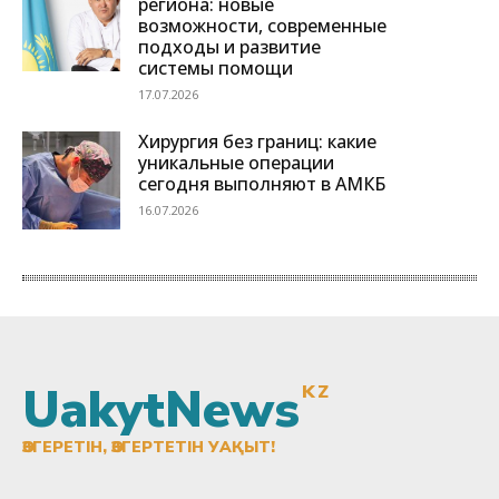
UakytNews
KZ
ӨЗГЕРЕТІН, ӨЗГЕРТЕТІН УАҚЫТ!