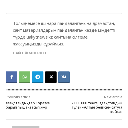
Толық немесе ішінара пайдаланғанына қарамастан,
сайт материалдарын пайдаланған кезде міндетті
түрде uakytnews.kz сайтына сілтеме
жасауыңызды сұраймыз.
САЙТ ӘКІМШІЛІГІ
Previous article
Next article
Қазақстандықтар Кореяға
2 000 000 теңге: Қазақстандық
барып пышақтасып жүр
түлек «Алтын белгісін» сатуға
қойған