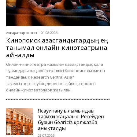
Ақпараттар ағыны
01.08.2026
Кинопоиск қазақстандықтардың ең
танымал онлайн-кинотеатрына
айналды
Онлайн-кинотеатрға жазылған қазақстандық қала
тұрғындарының әрбір екіншісі Кинопоиск қызметін
таңдайды. K Research Central Asia*
тәуелсіз зерттеуінің дерегіне сәйкес, сервисті
онлайн-кинотеатрларға жазылған...
Ясауитану ғылымындағы
тарихи жаңалық: Ресейден
бұрын белгісіз қолжазба
анықталды
23.07.2026