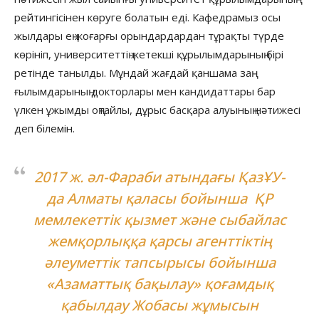
рейтингісінен көруге болатын еді. Кафедрамыз осы
жылдары ең жоғарғы орындардардан тұрақты түрде
көрініп, университеттің жетекші құрылымдарының бірі
ретінде танылды. Мұндай жағдай қаншама заң
ғылымдарының докторлары мен кандидаттары бар
үлкен ұжымды оңтайлы, дұрыс басқара алуының нәтижесі
деп білемін.
2017 ж. әл-Фараби атындағы ҚазҰУ-
да Алматы қаласы бойынша ҚР
мемлекеттік қызмет және сыбайлас
жемқорлыққа қарсы агенттіктің
әлеуметтік тапсырысы бойынша
«Азаматтық бақылау» қоғамдық
қабылдау Жобасы жұмысын