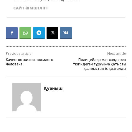
САЙТ ӘКІМШІЛІГІ
Previous article
Next article
Качество жизни пожилого
Полицейлер мас халде көлк
человека
тізгіндеген тұрғынға қатысты
қылмыстық іс қозғалды
Қуаныш