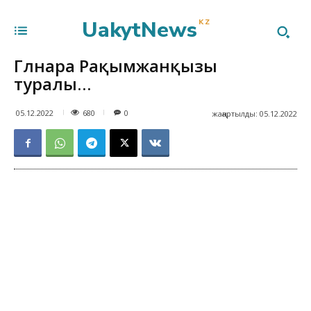
UakytNews
KZ
Гүлнара Рақымжанқызы
туралы…
680
05.12.2022
0
жаңартылды:
05.12.2022