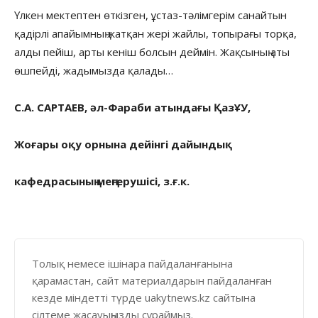
Үлкен мектептен өткізген, ұстаз-тәлімгерім санайтын
қадірлі апайымның жатқан жері жайлы, топырағы торқа,
алды пейіш, арты кеніш болсын деймін. Жақсының аты
өшпейді, жадымызда қалады…
С.А. САРТАЕВ, әл-Фараби атындағы ҚазҰУ,
Жоғары оқу орнына дейінгі дайындық
кафедрасының меңгерушісі, з.ғ.к.
Толық немесе ішінара пайдаланғанына
қарамастан, сайт материалдарын пайдаланған
кезде міндетті түрде uakytnews.kz сайтына
сілтеме жасауыңызды сұраймыз.