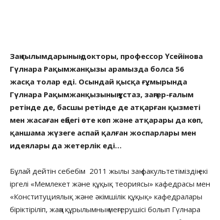
Заң ғылымдарының докторы, профессор Үсейінова
Гүлнара Рақымжанқызы арамызда болса 56
жасқа толар еді. Осындай қысқа ғұмырында
Гүлнара Рақымжанқызының ұстаз, заңгер-ғалым
ретінде де, басшы ретінде де атқарған қызметі
мен жасаған еңбегі өте көп және атқарары да көп,
қаншама жүзеге аспай қалған жоспарлары мен
идеялары да жетерлік еді…
Бұлай дейтін себебім 2011 жылы заң факультетіміздің екі
іргелі «Мемлекет және құқық теориясы» кафедрасы мен
«Конституциялық және әкімшілік құқық» кафедралары
біріктіріліп, жаңа құрылымның меңгерушісі болып Гүлнара