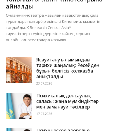
айналды
Онлайн-кинотеатрға жазылған қазақстандық қала
тұрғындарының әрбір екіншісі Кинопоиск қызметін
таңдайды. K Research Central Asia*
тәуелсіз зерттеуінің дерегіне сәйкес, сервисті
онлайн-кинотеатрларға жазылған...
Ясауитану ғылымындағы
тарихи жаңалық: Ресейден
бұрын белгісіз қолжазба
анықталды
23.07.2026
Психикалық денсаулық
саласы: жаңа мүмкіндіктер
мен заманауи тәсілдер
17.07.2026
Психическое здоровье