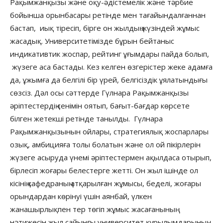
Рақымжанқызы және оқу-әдістемелік және тәрбие
бойынша орынбасары ретінде мен тағайындалғаннан
бастап, иық тіресіп, бірге он жылдың жүзіндей жұмыс
жасадық. Университетімізде бұрын бейтаныс
индикативтик жоспар, рейтинг ұғымдары пайда болып,
жүзеге аса бастады. Кез келген өзгерістер жеке адамға
да, ұжымға да белгілі бір үрей, белгісіздік ұялатындығы
сөзсіз. Дәл осы сәттерде Гүлнара Рақымжанқызы
әріптестердің сенімін оятып, бағыт-бағдар көрсете
білген жетекші ретінде танылды. Гүлнара
Рақымжанқызынын ойлары, стратегиялық жоспарлары
озық, амбицияға толы болатын және ол ой пікірлерін
жүзеге асыруда үнемі әріптестермен ақылдаса отырып,
бірлесіп жоғары белестерге жетті. Он жыл ішінде ол
кісінің кафедраның атқарылған жұмысы, беделі, жоғары
орындардан көрінуі үшін аянбай, үлкен
жанашырлықпен тер төгіп жұмыс жасағанының
нәтижесін жыл сайынғы университет құрылымдарының