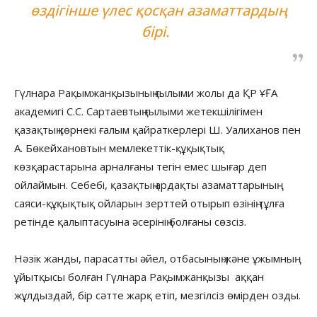
өздігінше үлес қосқан азаматтардың
бірі.
Гүлнара Рақымжанқызының ғылыми жолы да ҚР ҰҒА
академигі С.С. Сартаевтың ғылыми жетекшілігімен
қазақтың көрнекі ғалым қайраткерлері Ш. Уалиханов пен
А. Бөкейхановтын мемлекеттік-құқықтық
көзқарастарына арналғаны тегін емес шығар деп
ойлаймын. Себебі, қазақтың ардақты азаматтарының
саяси-құқықтық ойларын зерттей отырып өзінің тұлға
ретінде қалыптасуына әсерінің болғаны сөзсіз.
Нәзік жанды, парасатты әйел, отбасының және ұжымның
ұйытқысы болған Гүлнара Рақымжанқызы аққан
жұлдыздай, бір сәтте жарқ етіп, мезгілсіз өмірден озды.