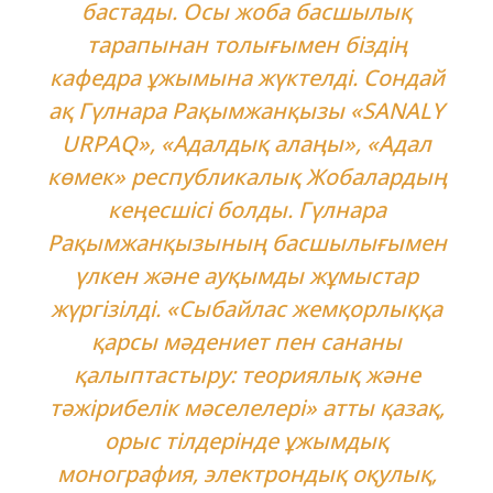
бастады. Осы жоба басшылық
тарапынан толығымен біздің
кафедра ұжымына жүктелді. Сондай
ақ Гүлнара Рақымжанқызы «SANALY
URPAQ», «Aдалдық алаңы», «Адал
көмек» республикалық Жобалардың
кеңесшісі болды. Гүлнара
Рақымжанқызының басшылығымен
үлкен және ауқымды жұмыстар
жүргізілді. «Сыбайлас жемқорлыққа
қарсы мәдениет пен сананы
қалыптастыру: теориялық және
тәжірибелік мәселелері» атты қазақ,
орыс тілдерінде ұжымдық
монография, электрондық оқулық,