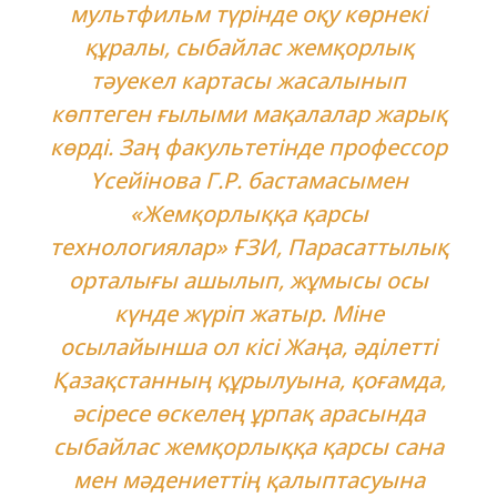
мультфильм түрінде оқу көрнекі
құралы, сыбайлас жемқорлық
тәуекел картасы жасалынып
көптеген ғылыми мақалалар жарық
көрді. Заң факультетінде профессор
Үсейінова Г.Р. бастамасымен
«Жемқорлыққа қарсы
технологиялар» ҒЗИ, Парасаттылық
орталығы ашылып, жұмысы осы
күнде жүріп жатыр. Міне
осылайынша ол кісі Жаңа, әділетті
Қазақстанның құрылуына, қоғамда,
әсіресе өскелең ұрпақ арасында
сыбайлас жемқорлыққа қарсы сана
мен мәдениеттің қалыптасуына