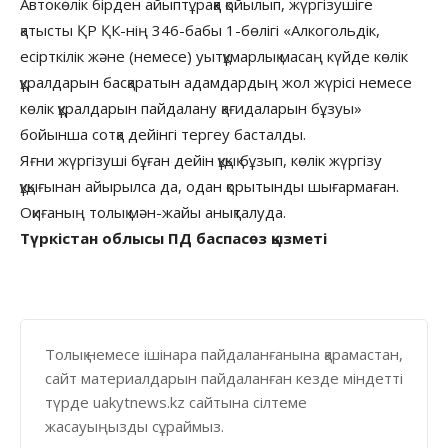
Автокөлік бірден айыптұраққа қойылып, жүргізушіге
қатысты ҚР ҚК-нің 346-бабы 1-бөлігі «Алкогольдік,
есірткілік және (немесе) уытқұмарлық масаң күйде көлік
құралдарын басқаратын адамдардың жол жүрісі немесе
көлік құралдарын пайдалану қағидаларын бұзуы»
бойынша сотқа дейінгі тергеу басталды.
Яғни жүргізуші бұған дейін құқық бұзып, көлік жүргізу
құқығынан айырылса да, одан қорытынды шығармаған.
Оқиғаның толық мән-жайы анықталуда.
Түркістан облысы ПД баспасөз қызметі
Толық немесе ішінара пайдаланғанына қарамастан,
сайт материалдарын пайдаланған кезде міндетті
түрде uakytnews.kz сайтына сілтеме
жасауыңызды сұраймыз.