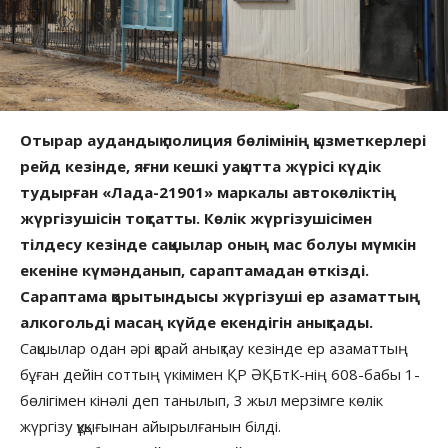
Отырар аудандық полиция бөлімінің қызметкерлері
рейд кезінде, яғни кешкі уақытта жүрісі күдік
тудырған «Лада-21901» маркалы автокөліктің
жүргізушісін тоқтатты. Көлік жүргізушісімен
тілдесу кезінде сақшылар оның мас болуы мүмкін
екеніне күмәнданып, сараптамадан өткізді.
Сараптама қорытындысы жүргізуші ер азаматтың
алкогольді масаң күйде екендігін анықтады.
Сақшылар одан әрі қарай анықтау кезінде ер азаматтың
бұған дейін соттың үкімімен ҚР ӘҚБтК-нің 608-бабы 1-
бөлігімен кінәлі деп танылып, 3 жыл мерзімге көлік
жүргізу құқығынан айырылғанын білді.