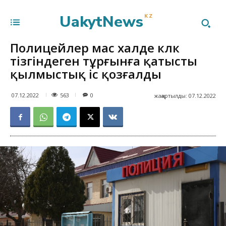
UakytNews
KZ
Полицейлер мас халде көлк
тізгіндеген тұрғынға қатысты
қылмыстық іс қозғалды
563
07.12.2022
0
жаңартылды:
07.12.2022