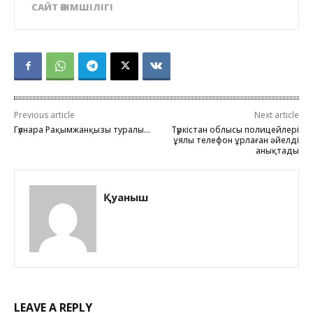
САЙТ ӘКІМШІЛІГІ
Previous article
Next article
Гүлнара Рақымжанқызы туралы…
Түркістан облысы полицейлері
ұялы телефон ұрлаған әйелді
анықтады
Қуаныш
LEAVE A REPLY