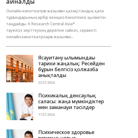
айналды
Онлайн-кинотеатрға жазылған қазақстандық қала
тұрғындарының әрбір екіншісі Кинопоиск қызметін
таңдайды. K Research Central Asia*
тәуелсіз зерттеуінің дерегіне сәйкес, сервисті
онлайн-кинотеатрларға жазылған...
Ясауитану ғылымындағы
тарихи жаңалық: Ресейден
бұрын белгісіз қолжазба
анықталды
23.07.2026
Психикалық денсаулық
саласы: жаңа мүмкіндіктер
мен заманауи тәсілдер
17.07.2026
Психическое здоровье
региона: новые