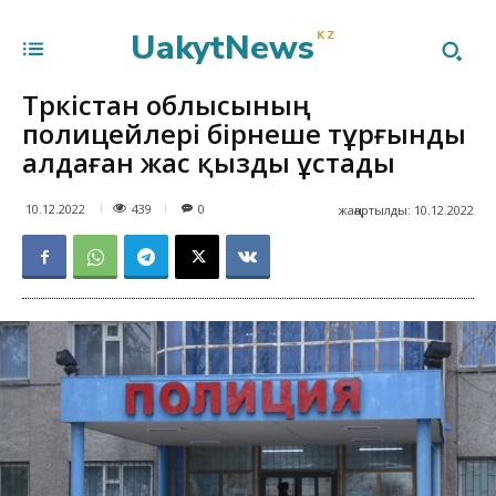
UakytNews
KZ
Түркістан облысының
полицейлері бірнеше тұрғынды
алдаған жас қызды ұстады
439
10.12.2022
0
жаңартылды:
10.12.2022