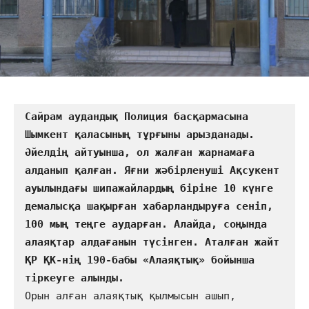
Сайрам аудандық Полиция басқармасына 
Шымкент қаласының тұрғыны арызданады. 
Әйелдің айтуынша, ол жалған жарнамаға 
алданып қалған. Яғни жәбірленуші Ақсукент 
ауылындағы шипажайлардың біріне 10 күнге 
демалысқа шақырған хабарландыруға сеніп, 
100 мың теңге аударған. Алайда, соңында 
алаяқтар алдағанын түсінген. Аталған жайт 
ҚР ҚК-нің 190-бабы «Алаяқтық» бойынша 
Орын алған алаяқтық қылмысын ашып, 