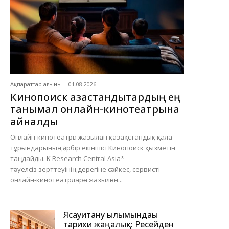
Ақпараттар ағыны
01.08.2026
Кинопоиск қазақстандықтардың ең
танымал онлайн-кинотеатрына
айналды
Онлайн-кинотеатрға жазылған қазақстандық қала
тұрғындарының әрбір екіншісі Кинопоиск қызметін
таңдайды. K Research Central Asia*
тәуелсіз зерттеуінің дерегіне сәйкес, сервисті
онлайн-кинотеатрларға жазылған...
Ясауитану ғылымындағы
тарихи жаңалық: Ресейден