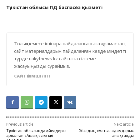
Түркістан облысы ПД баспасөз қызметі
Толық немесе ішінара пайдаланғанына қарамастан,
сайт материалдарын пайдаланған кезде міндетті
түрде uakytnews.kz сайтына сілтеме
жасауыңызды сұраймыз.
САЙТ ӘКІМШІЛІГІ
Previous article
Next article
Түркістан облысында әйелдерге
Жылдың «Алтын адамдары»
арналған «Ашық есік» күні
анықталды