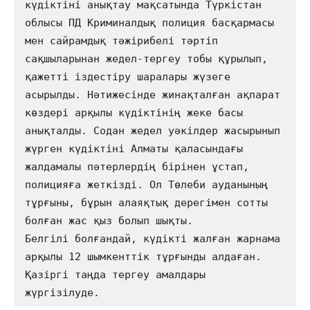
күдіктіні анықтау мақсатында Түркістан 
облысы ПД Криминалдық полиция басқармасы 
мен сайрамдық тәжірибелі тәртіп 
сақшыларынан жедел-тергеу тобы құрылып, 
қажетті іздестіру шаралары жүзеге 
асырылды. Нәтижесінде жинақталған ақпарат 
көздері арқылы күдіктінің жеке басы 
анықталды. Содан жедел уәкілдер жасырынып 
жүрген күдіктіні Алматы қаласындағы 
жалдамалы пәтерлердің бірінен ұстап, 
полицияға жеткізді. Ол Төлеби ауданының 
тұрғыны, бұрын алаяқтық дерегімен сотты 
болған жас қыз болып шықты.               

Белгілі болғандай, күдікті жалған жарнама 
арқылы 12 шымкенттік тұрғынды алдаған. 
Қазіргі таңда тергеу амалдары 
жүргізілуде. 