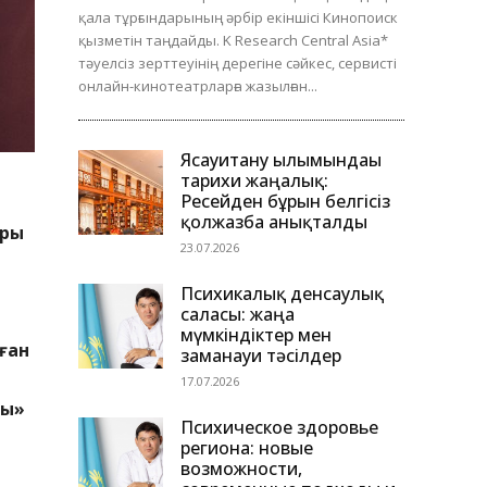
қала тұрғындарының әрбір екіншісі Кинопоиск
қызметін таңдайды. K Research Central Asia*
тәуелсіз зерттеуінің дерегіне сәйкес, сервисті
онлайн-кинотеатрларға жазылған...
Ясауитану ғылымындағы
тарихи жаңалық:
Ресейден бұрын белгісіз
қолжазба анықталды
ары
23.07.2026
Психикалық денсаулық
саласы: жаңа
мүмкіндіктер мен
ған
заманауи тәсілдер
17.07.2026
мы»
Психическое здоровье
региона: новые
возможности,