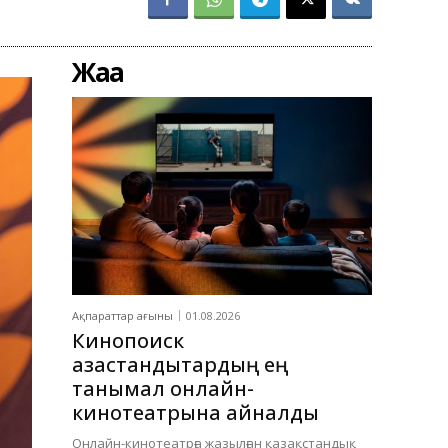
Жаңа
Ақпараттар ағыны
01.08.2026
Кинопоиск
қазақстандықтардың ең
танымал онлайн-
кинотеатрына айналды
Онлайн-кинотеатрға жазылған қазақстандық