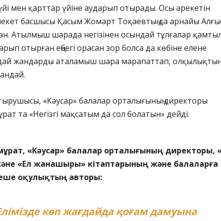
үйі мен қарттар үйіне аударып отырады. Осы әрекетін
лекет басшысы Қасым Жомарт Тоқаевтың да арнайы Алғы
ан. Атылмыш шарада негізінен осындай тұлғалар қамтыл
арып отырған еңбегі орасан зор болса да көбіне елене
дай жандарды аталамыш шара марапаттап, олқылықтың
андай.
ырушысы, «Кәусар» балалар орталығының директоры
рат та «Негізгі мақсатым да сол болатын» дейді.
мұрат, «Кәусар» балалар орталығының директоры, 
не «Ел жанашыры» кітаптарының және балаларға
неше оқулықтың авторы:
Елімізде көп жағдайда қоғам дамуына