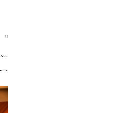
амға
ралы