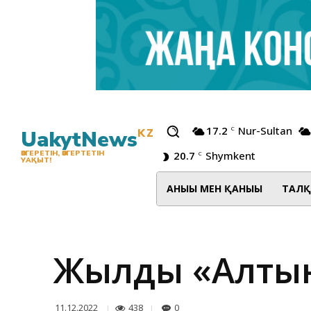
17.2
Nur-Sultan
C
UakytNews
KZ
20.7
Shymkent
ӨЗГЕРЕТІН, ӨЗГЕРТЕТІН
C
УАҚЫТ!
АНЫҒЫ МЕН ҚАНЫҒЫ
ТАЛҚ
Жылдың «Алты
438
0
11.12.2022