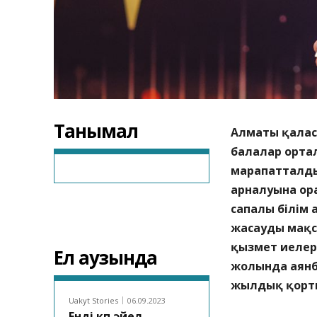
Танымал
Алматы қалас
балалар орта
марапатталды
арналуына ора
сапалы білім 
жасауды мақса
қызмет иелері
Ел аузында
жолында аянб
жылдық қорты
Uakyt Stories
06.09.2023
Енді көп әйел