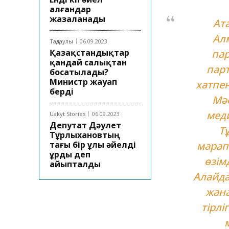
алғандар
жазаланады
Ат
Ал
Таңдаулы
06.09.2023
Қазақстандықтар
па
қандай салықтан
пар
босатылады?
Министр жауап
хатпе
берді
Мәс
мед
Uakyt Stories
06.09.2023
Депутат Дәулет
Т
Тұрлыхановтың
тағы бір ұлы әйелді
марап
ұрды деп
өзім
айыпталды
Алайда
жана
тірлі