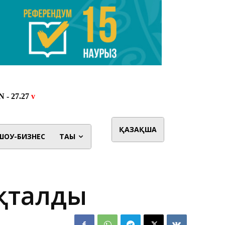
ҚАЗАҚША
ШОУ-БИЗНЕС
ТАҒЫ
қталды