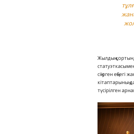
тұл
жан
жо
Жылдың қортынд
статуэткасымен
сіңірген еңбег
кітаптарының д
түсірілген арна