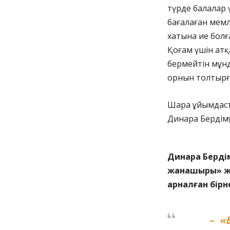
түрде балалар 
бағалаған мем
хатына ие болғ
Қоғам үшін атқ
бермейтін мұн
орнын толтырғ
Шара ұйымдаст
Динара Бердімұ
Динара Берді
жанашыры» жә
арналған бір
– «