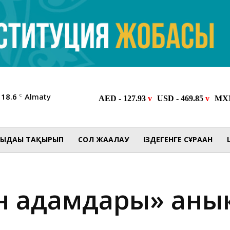
18.6
Almaty
C
ЫДАҒЫ ТАҚЫРЫП
СОЛ ЖАҒАЛАУ
ІЗДЕГЕНГЕ СҰРАҒАН
н адамдары» аны