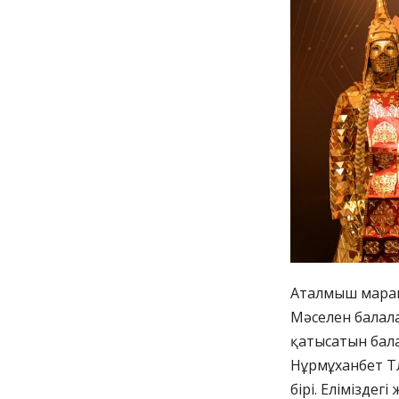
Аталмыш марапа
Мәселен балал
қатысатын бала
Нұрмұханбет Тл
бірі. Еліміздегі