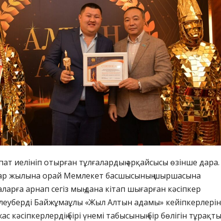
т иелініп отырған тұлғалардың әрқайсысы өзінше дара.
ар жылына орай Мемлекет басшысының шыршасына
ларға арнап сегіз мың дана кітап шығарған кәсіпкер
еуберді Байжұмаұлы «Жыл Алтын адамы» кейіпкерлеріні
 жас кәсіпкерлердің бірі үнемі табысының бір бөлігін тұрақт