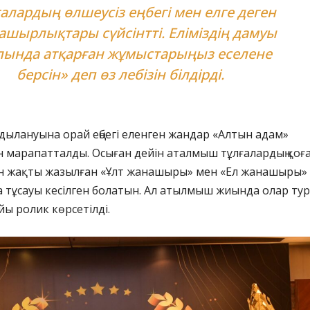
ғалардың өлшеусіз еңбегі мен елге деген
ашырлықтары сүйсінтті. Еліміздің дамуы
лында атқарған жұмыстарыңыз еселене
берсін» деп өз лебізін білдірді.
ылануына орай еңбегі еленген жандар «Алтын адам»
 марапатталды. Осыған дейін аталмыш тұлғалардың қоғ
і жан жақты жазылған «Ұлт жанашыры» мен «Ел жанашыры»
а тұсауы кесілген болатын. Ал атылмыш жиында олар ту
йы ролик көрсетілді.