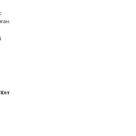
с
ған.
«Ұлт