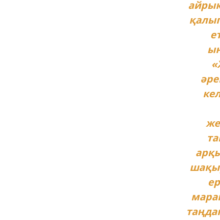
айрық
қалып
е
ын
«
әре
ке
же
та
арқы
шақыр
ер
марап
таңдап