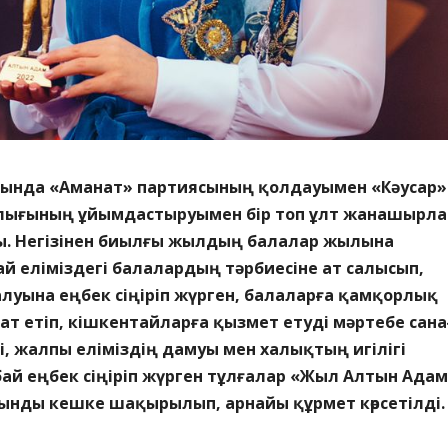
ында «Аманат» партиясының қолдауымен «Кәусар»
лығының ұйымдастыруымен бір топ ұлт жанашырл
. Негізінен биылғы жылдың балалар жылына
й еліміздегі балалардың тәрбиесіне ат салысып,
алуына еңбек сіңіріп жүрген, балаларға қамқорлық
т етіп, кішкентайларға қызмет етуді мәртебе сана
, жалпы еліміздің дамуы мен халықтың игілігі
ай еңбек сіңіріп жүрген тұлғалар «Жыл Алтын Ада
нды кешке шақырылып, арнайы құрмет көрсетілді.