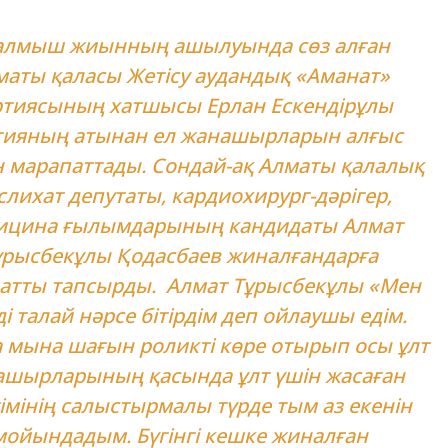
алмыш жиынның ашылуында сөз алған
маты қаласы Жетісу аудандық «Аманат»
ртиясының хатшысы Ерлан Ескендірұлы
тияның атынан ел жанашырларын алғыс
н марапаттады. Сондай-ақ Алматы қалалық
лихат депутаты, кардиохирург-дәрігер,
ицина ғылымдарының кандидаты Алмат
ұрысбекұлы Қодасбаев жиналғандарға
атты тапсырды. Алмат Тұрысбекұлы «Мен
ді талай нәрсе бітірдім деп ойлаушы едім.
 мына шағын роликті көре отырып осы ұлт
шырларының қасында ұлт үшін жасаған
гімінің салыстырмалы түрде тым аз екенін
мойындадым. Бүгінгі кешке жиналған