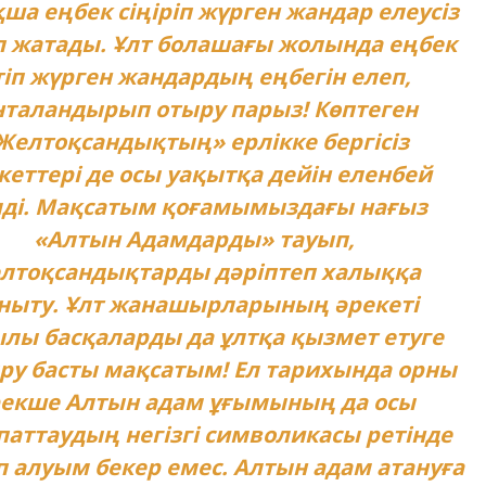
ша еңбек сіңіріп жүрген жандар елеусіз
 жатады. Ұлт болашағы жолында еңбек
тіп жүрген жандардың еңбегін елеп,
таландырып отыру парыз! Көптеген
Желтоқсандықтың» ерлікке бергісіз
кеттері де осы уақытқа дейін еленбей
лді. Мақсатым қоғамымыздағы нағыз
«Алтын Адамдарды» тауып,
лтоқсандықтарды дәріптеп халыққа
ныту. Ұлт жанашырларының әрекеті
лы басқаларды да ұлтқа қызмет етуге
у басты мақсатым! Ел тарихында орны
екше Алтын адам ұғымының да осы
аттаудың негізгі символикасы ретінде
 алуым бекер емес. Алтын адам атануға