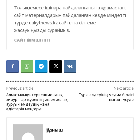
Толық немесе ішінара пайдаланғанына қарамастан,
сайт материалдарын пайдаланған кезде міндетті
түрде uakytnews.kz сайтына сілтеме
жасауыңызды сұраймыз.
САЙТ ӘКІМШІЛІГІ
Previous article
Next article
Алматылық интервенциондық
Түркі елдерінің медиа бірлігі
хирургтар жүректің ишемиялық
нығая түсуде
ауруын емдеудің жаңа
әдістерін меңгерді
Қуаныш