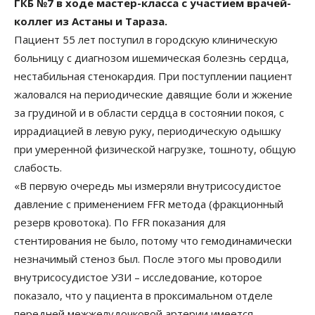
ГКБ №7 в ходе мастер-класса с участием врачей-
коллег из Астаны и Тараза.
Пациент 55 лет поступил в городскую клиническую
больницу с диагнозом ишемическая болезнь сердца,
нестабильная стенокардия. При поступлении пациент
жаловался на периодические давящие боли и жжение
за грудиной и в области сердца в состоянии покоя, с
иррадиацией в левую руку, периодическую одышку
при умеренной физической нагрузке, тошноту, общую
слабость.
«В первую очередь мы измеряли внутрисосудистое
давление с применением FFR метода (фракционный
резерв кровотока). По FFR показания для
стентирования не было, потому что гемодинамически
незначимый стеноз был. После этого мы проводили
внутрисосудистое УЗИ – исследование, которое
показало, что у пациента в проксимальном отделе
передней межжелудочковой артерии имеется