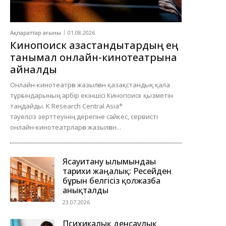
Ақпараттар ағыны
01.08.2026
Кинопоиск қазақстандықтардың ең
танымал онлайн-кинотеатрына
айналды
Онлайн-кинотеатрға жазылған қазақстандық қала
тұрғындарының әрбір екіншісі Кинопоиск қызметін
таңдайды. K Research Central Asia*
тәуелсіз зерттеуінің дерегіне сәйкес, сервисті
онлайн-кинотеатрларға жазылған...
Ясауитану ғылымындағы
тарихи жаңалық: Ресейден
бұрын белгісіз қолжазба
анықталды
23.07.2026
Психикалық денсаулық