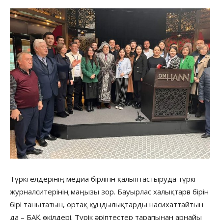
Түркі елдерінің медиа бірлігін қалыптастыруда түркі
журналситерінің маңызы зор. Бауырлас халықтарға бірін
бірі танытатын, ортақ құндылықтарды насихаттайтын
да – БАҚ өкілдері. Түрік әріптестер тарапынан арнайы