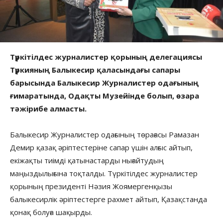
Түркітілдес журналистер қорының делегациясы
Түркияның Балыкесир қаласындағы сапары
барысында Балыкесир Журналистер одағының
ғимаратында, Одақты Музейінде болып, өзара
тәжірибе алмасты.
Балыкесир Журналистер одағының төрағасы Рамазан
Демир қазақ әріптестеріне сапар үшін алғыс айтып,
екіжақты тиімді қатынастарды нығайтудың
маңыздылығына тоқталды. Түркітілдес журналистер
қорының президенті Нәзия Жоямергенқызы
балыкесирлік әріптестерге рахмет айтып, Қазақстанда
қонақ болуға шақырды.