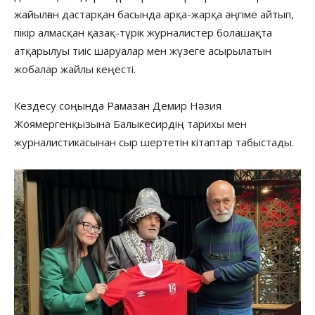
жайылған дастарқан басында арқа-жарқа әңгіме айтып,
пікір алмасқан қазақ-түрік журналистер болашақта
атқарылуы тиіс шаруалар мен жүзеге асырылатын
жобалар жайлы кеңесті.
Кездесу соңында Рамазан Демир Нәзия
Жоямергенқызына Балыкесирдің тарихы мен
журналистикасынан сыр шертетін кітаптар табыстады.