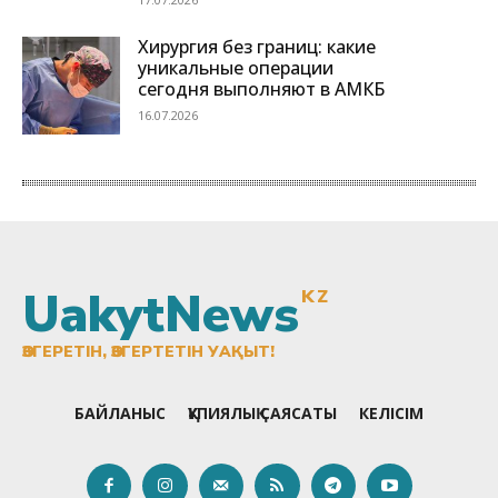
UakytNews
KZ
ӨЗГЕРЕТІН, ӨЗГЕРТЕТІН УАҚЫТ!
БАЙЛАНЫС
ҚҰПИЯЛЫҚ САЯСАТЫ
КЕЛІСІМ