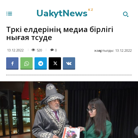
UakytNews
KZ
Түркі елдерінің медиа бірлігі
нығая түсуде
520
13.12.2022
0
жаңартылды:
13.12.2022