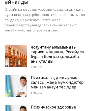
айналды
Онлайн-кинотеатрға жазылған қазақстандық қала
тұрғындарының әрбір екіншісі Кинопоиск қызметін
таңдайды. K Research Central Asia*
тәуелсіз зерттеуінің дерегіне сәйкес, сервисті
онлайн-кинотеатрларға жазылған...
Ясауитану ғылымындағы
тарихи жаңалық: Ресейден
бұрын белгісіз қолжазба
анықталды
23.07.2026
Психикалық денсаулық
саласы: жаңа мүмкіндіктер
мен заманауи тәсілдер
17.07.2026
Психическое здоровье