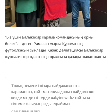
“Біз үшін Балыкесир құрама командасының орны
бөлек”, – деген Рамазан мырза Құраманың
футболкасын сыйлады. Қазақ делегациясы Балыкесир
журналистер одағының төрағасына қазақы шапан жапты.
Толық немесе ішінара пайдаланғанына
қарамастан, сайт материалдарын пайдаланған
кезде міндетті түрде uakytnews.kz сайтына
сілтеме жасауыңызды сұраймыз.
САЙТ ӘКІМШІЛІГІ