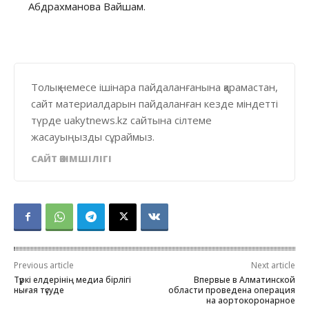
Абдрахманова Вайшам.
Толық немесе ішінара пайдаланғанына қарамастан,
сайт материалдарын пайдаланған кезде міндетті
түрде uakytnews.kz сайтына сілтеме
жасауыңызды сұраймыз.
САЙТ ӘКІМШІЛІГІ
Previous article
Next article
Түркі елдерінің медиа бірлігі
Впервые в Алматинской
нығая түсуде
области проведена операция
на аортокоронарное