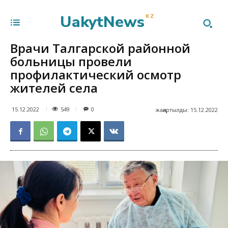
UakytNews
KZ
Врачи Талгарской районной
больницы провели
профилактический осмотр
жителей села
549
15.12.2022
0
жаңартылды:
15.12.2022