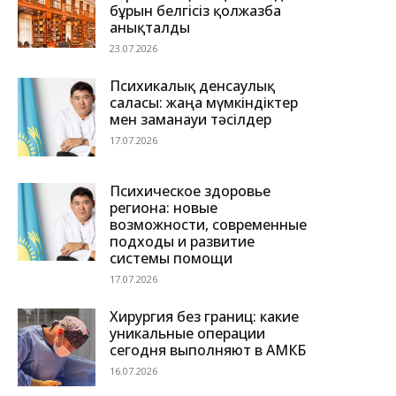
бұрын белгісіз қолжазба
анықталды
23.07.2026
Психикалық денсаулық
саласы: жаңа мүмкіндіктер
мен заманауи тәсілдер
17.07.2026
Психическое здоровье
региона: новые
возможности, современные
подходы и развитие
системы помощи
17.07.2026
Хирургия без границ: какие
уникальные операции
сегодня выполняют в АМКБ
16.07.2026