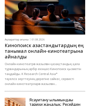
Ақпараттар ағыны
01.08.2026
Кинопоиск қазақстандықтардың ең
танымал онлайн-кинотеатрына
айналды
Онлайн-кинотеатрға жазылған қазақстандық қала
тұрғындарының әрбір екіншісі Кинопоиск қызметін
таңдайды. K Research Central Asia*
тәуелсіз зерттеуінің дерегіне сәйкес, сервисті
онлайн-кинотеатрларға жазылған...
Ясауитану ғылымындағы
тарихи жаңалық: Ресейден