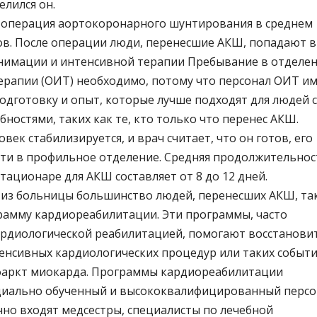
елился он.
ся операция аортокоронарного шунтирования в среднем
сов. После операции люди, перенесшие АКШ, попадают в
нимации и интенсивной терапии Пребывание в отделе
ерапии (ОИТ) необходимо, потому что персонал ОИТ и
одготовку и опыт, которые лучше подходят для людей с
ностями, таких как те, кто только что перенес АКШ.
овек стабилизируется, и врач считает, что он готов, его
ти в профильное отделение. Средняя продолжительнос
тационаре для АКШ составляет от 8 до 12 дней.
 из больницы большинство людей, перенесших АКШ, та
рамму кардиореабилитации. Эти программы, часто
рдиологической реабилитацией, помогают восстанови
тенсивных кардиологических процедур или таких событи
фаркт миокарда. Программы кардиореабилитации
иально обученный и высококвалифицированный персо
чно входят медсестры, специалисты по лечебной