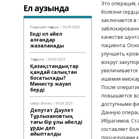
Это операция,
Ел аузында
болезни сердца
заключается в 
Редакция таңдауы
06.09.2023
заблокированн
Енді көп әйел
качестве шунта
алғандар
пациента. Осно
жазаланады
улучшить крово
Таңдаулы
06.09.2023
вокруг закупор
Қазақстандықтар
увеличивается 
қандай салықтан
босатылады?
ишемия миокар
Министр жауап
После операти
берді
повышается: во
доступными физ
Uakyt Stories
06.09.2023
Депутат Дәулет
Данную операц
Тұрлыхановтың
Ибрагимов. Ст
тағы бір ұлы әйелді
ұрды деп
составляет бол
айыпталды
процедурами к