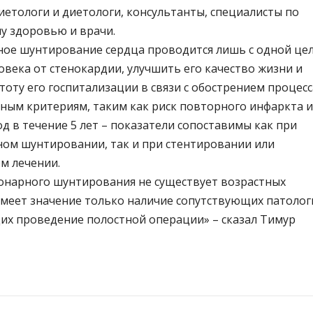
иетологи и диетологи, консультанты, специалисты по
у здоровью и врачи.
ое шунтирование сердца проводится лишь с одной це
овека от стенокардии, улучшить его качество жизни и
оту его госпитализации в связи с обострением процесс
ьным критериям, таким как риск повторного инфаркта и
д в течение 5 лет – показатели сопоставимы как при
ом шунтировании, так и при стентировании или
м лечении.
онарного шунтирования не существует возрастных
имеет значение только наличие сопутствующих патолог
х проведение полостной операции» – сказал Тимур