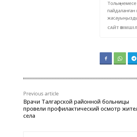
Толық немесе
пайдаланған 
жасауыңызды
САЙТ ӘКІМШІЛ
Previous article
Врачи Талгарской районной больницы
провели профилактический осмотр жите
села