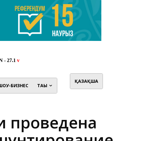
ҚАЗАҚША
ШОУ-БИЗНЕС
ТАҒЫ
и проведена
 шунтирование