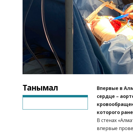
Танымал
Впервые в Ал
сердце – аорт
кровообращен
которого ран
В стенах «Алм
впервые прове