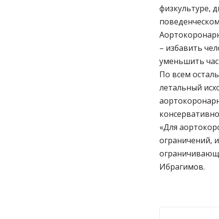
физкультуре, д
поведенческом
Аортокоронарн
– избавить чел
уменьшить част
По всем остал
летальный исхо
аортокоронарн
консервативно
«Для аортокор
ограничений, 
ограничивающи
Ибрагимов.