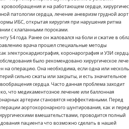
о кровообращения и на работающем сердце, хирургиче
нной патологии сердца, лечение аневризм грудной аорт
ормы ИБС, открытая хирургия при нарушения ритма
тании с клапанными пороками.
ту 54 года. Ранее он жаловался на боли и сжатие в обл
правлению врача прошел специальные методы
как электрокардиография, коронарография и УЗИ сердц
 обследования было рекомендовано хирургическое леч
н на операцию. Она необходима, если одна или нескол
терий сильно сжаты или закрыты, и есть значительное
вообращения сердца. Часто данная проблема заходит
еко, что медикаментозное лечение или баллонная
онарных артерии становятся неэффективными. Перед
перации аортокоронарного шунтирования, как и пере
ирургическими вмешательствами, проводится полный
едования пациента что возможно сделать в нашей