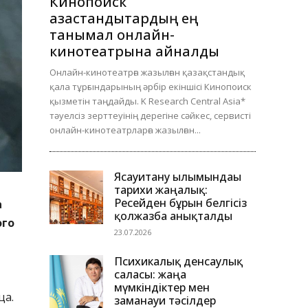
Кинопоиск
қазақстандықтардың ең
танымал онлайн-
кинотеатрына айналды
Онлайн-кинотеатрға жазылған қазақстандық
қала тұрғындарының әрбір екіншісі Кинопоиск
қызметін таңдайды. K Research Central Asia*
тәуелсіз зерттеуінің дерегіне сәйкес, сервисті
онлайн-кинотеатрларға жазылған...
Ясауитану ғылымындағы
тарихи жаңалық:
Ресейден бұрын белгісіз
а
қолжазба анықталды
ого
23.07.2026
Психикалық денсаулық
саласы: жаңа
мүмкіндіктер мен
ца.
заманауи тәсілдер