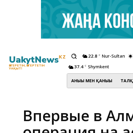
22.8
Nur-Sultan
C
UakytNews
KZ
37.4
Shymkent
ӨЗГЕРЕТІН, ӨЗГЕРТЕТІН
C
УАҚЫТ!
АНЫҒЫ МЕН ҚАНЫҒЫ
ТАЛҚ
Впервые в Ал
операция на 