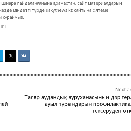
 ішінара пайдаланғанына қарамастан, сайт материалдарын
кезде міндетті түрде uakytnews.kz сайтына сілтеме
 сұраймыз.
ІГІ
Next ar
Талғар аудандық ауруханасының дәрігер
лей
ауыл тұрғындарын профилактик
тексеруден өтк