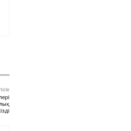
ticle
лері
алық
ізді