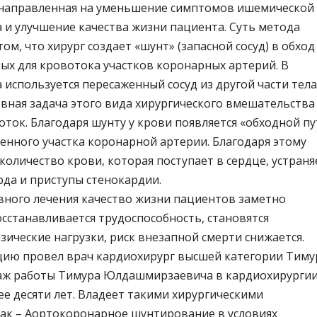
 направленная на уменьшение симптомов ишемической
 и улучшение качества жизни пациента. Суть метода
том, что хирург создает «шунт» (запасной сосуд) в обход
ых для кровотока участков коронарных артерий. В
 используется пересаженный сосуд из другой части тела
вная задача этого вида хирургического вмешательства
ток. Благодаря шунту у крови появляется «обходной пу
енного участка коронарной артерии. Благодаря этому
количество крови, которая поступает в сердце, устраня
да и приступы стенокардии.
вного лечения качество жизни пациентов заметно
сстанавливается трудоспособность, становятся
ические нагрузки, риск внезапной смерти снижается.
ию провел врач кардиохирург высшей категории Тиму
аж работы Тимура Юлдашмирзаевича в кардиохирурги
ее десяти лет. Владеет такими хирургическими
ак – Аортокоронарное шунтирование в условиях