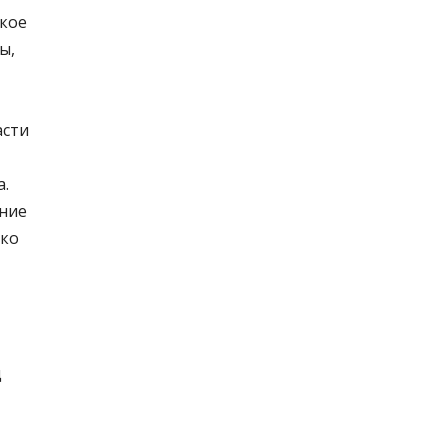
ское
ы,
асти
а.
ение
ько
д