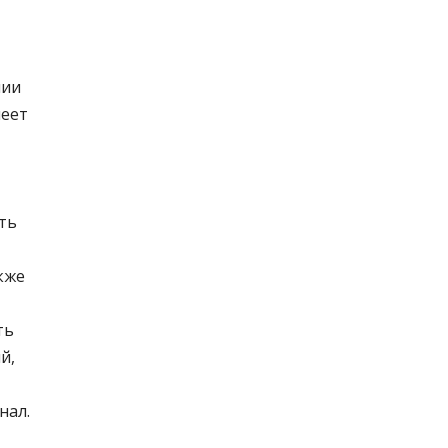
нии
меет
ть
кже
ть
й,
нал.