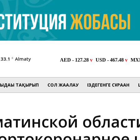
33.1
Almaty
C
ЫДАҒЫ ТАҚЫРЫП
СОЛ ЖАҒАЛАУ
ІЗДЕГЕНГЕ СҰРАҒАН
матинской област
аортокоронарное