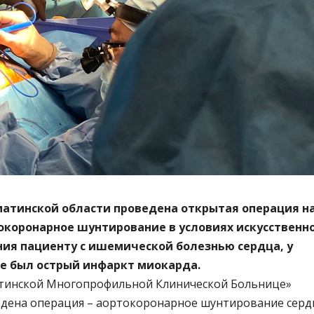
матинской области проведена открытая операция н
окоронарное шунтирование в условиях искусственн
ия пациенту с ишемической болезнью сердца, у
ее был острый инфаркт миокарда.
атинской Многопрофильной Клинической Больнице»
дена операция – аортокоронарное шунтирование серд