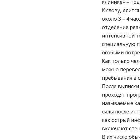
клинике» – под
К слову, длит
около 3 – 4 ча
отделение реа
интенсивной т
специальную п
особыми потреб
Как только чел
можно перевес
пребывания в с
После выписки
проходят прог
называемые ка
силы после ин
как острый ин
включают спец
В их число обы