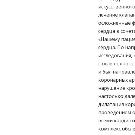
искусственног
лечение клапа
осложненные ф
сердца в соче
«Нашему пациен
сердца. По на
исследования, 
После полного
и был направле
коронарных ар
нарушение кро
настолько дал
дилатация кор
проведением о
всеми кардиох
комплекс обсл