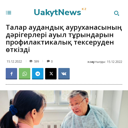
UakytNews
KZ
Талғар аудандық ауруханасының
дәрігерлері ауыл тұрғындарын
профилактикалық тексеруден
өткізді
599
15.12.2022
0
жаңартылды:
15.12.2022