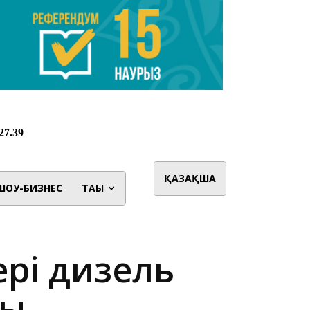
ҚАЗАҚША
ШОУ-БИЗНЕС
ТАҒЫ
ері дизель
ды