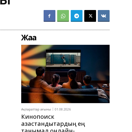
Жаңа
Ақпараттар ағыны
01.08.2026
Кинопоиск
қазақстандықтардың ең
танымал онлайн-