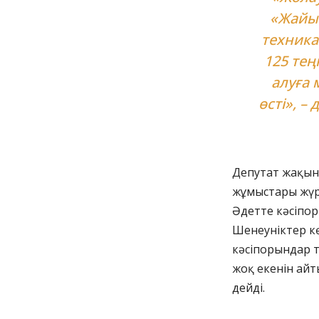
«Жайық
техника
125 тең
алуға 
өсті», –
Депутат жақын
жұмыстары жүрі
Әдетте кәсіпор
Шенеуніктер к
кәсіпорындар 
жоқ екенін айт
дейді.