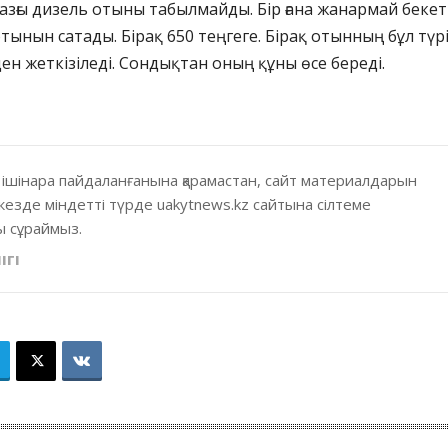
азғы дизель отыны табылмайды. Бір ғана жанармай бекет
тынын сатады. Бірақ 650 теңгеге. Бірақ отынның бұл түр
ен жеткізіледі. Сондықтан оның құны өсе береді.
 ішінара пайдаланғанына қарамастан, сайт материалдарын
кезде міндетті түрде uakytnews.kz сайтына сілтеме
 сұраймыз.
ІГІ