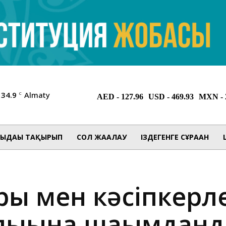
34.9
Almaty
C
ЫДАҒЫ ТАҚЫРЫП
СОЛ ЖАҒАЛАУ
ІЗДЕГЕНГЕ СҰРАҒАН
ры мен кәсіпкерл
ығына шағымдан