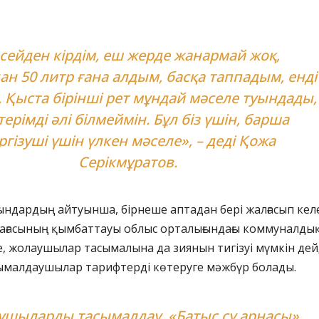
сейден кірдім, еш жерде жанармай жоқ,
н 50 литр ғана алдым, басқа таппадым, енді
. Қыста бірінші рет мұндай мәселе туындады,
стерімді әлі білмеймін. Бұл біз үшін, барша
ргізуші үшін үлкен мәселе», – деді Қожа
Серікмұратов.
рғындардың айтуынша, бірнеше аптадан бері жалғасып келе
бағасының қымбаттауы облыс орталығындағы коммуналды
, жолаушылар тасымалына да зиянын тигізуі мүмкін дей
ымалдаушылар тарифтерді көтеруге мәжбүр болады.
ушыларды тасымалдау, «Батыс су арнасы»,