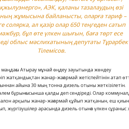
жылуэнерго», АЭК, қаланы тазалаудың өзі
ның жұмысына байланысты, оларға тариф –
ге солярка, ал қазір олар 650 теңгеден сатып
мәжбүр, бұл өте үлкен шығын, баға төрт есе
 деді облыс мәслихатының депутаты Тұрарбек
Тілемісов.
 маңдағы Атырау мұнай өңдеу зауытында жөндеу
п жатқандықтан жанар-жағармай жетіспейтінін атап өтт
ыннан айына 30 мың тонна дизель отыны жеткізілетін.
өлем бұрынғысынша қалды деп сендіреді. Олар коммуна
талон арқылы жанар-жағармай құйып жатқанын, еш қиы
ып, жүргізушілер арасында дизель отынға үлкен сұраныс