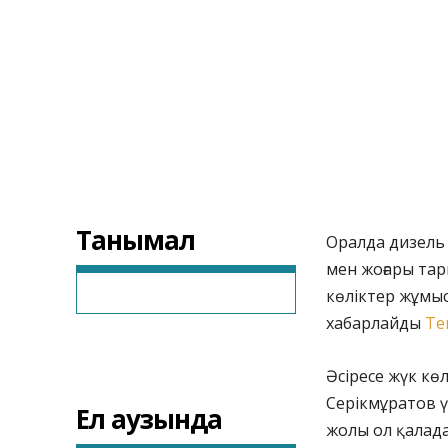
Танымал
Оралда дизель
мен жоғары та
көліктер жұмыс
хабарлайды
Te
Әсіресе жүк кө
Серікмұратов ү
Ел аузында
жолы ол қалада