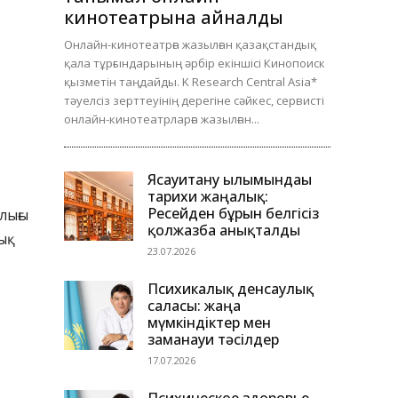
кинотеатрына айналды
Онлайн-кинотеатрға жазылған қазақстандық
қала тұрғындарының әрбір екіншісі Кинопоиск
қызметін таңдайды. K Research Central Asia*
тәуелсіз зерттеуінің дерегіне сәйкес, сервисті
онлайн-кинотеатрларға жазылған...
Ясауитану ғылымындағы
тарихи жаңалық:
Ресейден бұрын белгісіз
лығы
қолжазба анықталды
ық
23.07.2026
Психикалық денсаулық
саласы: жаңа
мүмкіндіктер мен
заманауи тәсілдер
17.07.2026