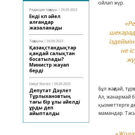
ойлап жүр.
Редакция таңдауы
06.09.2023
Енді көп әйел
алғандар
«Ре
жазаланады
шекарада
іздеймін
Таңдаулы
06.09.2023
Қазақстандықтар
не і
қандай салықтан
жү
босатылады?
Министр жауап
берді
Uakyt Stories
06.09.2023
Бұл жағдай, тұ
Депутат Дәулет
Тұрлыхановтың
Ал, жанармай 
тағы бір ұлы әйелді
қызметтерге де
ұрды деп
мамандар. Тас
айыпталды
«Жола