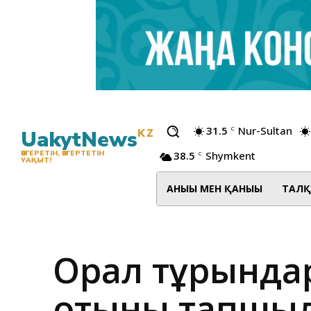
31.5
Nur-Sultan
C
UakytNews
KZ
38.5
Shymkent
ӨЗГЕРЕТІН, ӨЗГЕРТЕТІН
C
УАҚЫТ!
АНЫҒЫ МЕН ҚАНЫҒЫ
ТАЛҚ
Орал тұрғында
отыны тапшыл