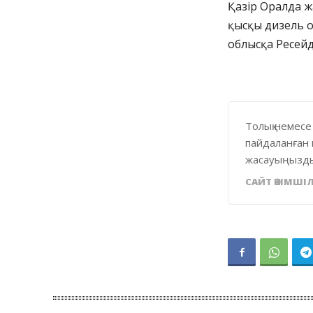
Қазір Оралда ж
қысқы дизель о
облысқа Ресейд
Толық немесе
пайдаланған 
жасауыңызды
САЙТ ӘКІМШІЛ