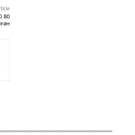
ticle
О 80
зған