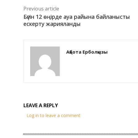
Previous article
Бүгін 12 өңірде ауа райына байланысты
ескерту жарияланды
Ақбота Ерболқызы
LEAVE A REPLY
Log in to leave a comment