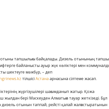
 отыны тапшылығы байқалады. Дизель отынының тапшы
рифтерге байланысты ауыр жүк көліктері мен коммуналд
ты шектеуге мәжбүр, – деп
ngrinews.kz
тілшісі
Астана
арнасына сілтеме жасап.
ліктерінің жүргізушілері шағымданып жатыр. Қожа
ш жылдан бері Мәскеуден Алматыға тауар жеткізеді. Бұл
 дизель отынын таппай, рейсті қалай жалғастыратынын