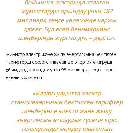
бойынша, жоғарыда аталған
жұмыстарды орындау үшін 182
миллиард теңге көлемінде қаржы
қажет. Бұл есеп бенчмаркинг
шеңберінде жүргізілді», – деді ол.
Министр электр және жылу энергиясына бекітілген
тарифтерді ескергеннің өзінде энергия өндіруші
ұйымдарды жөндеу үшін 93 миллиард теңге керек
екенін мәлім етті.
«Қазіргі уақытта электр
станцияларының бекітілген тарифтер
шеңберінде электр және жылу
энергиясын өткізуден түсетін кіріс
толыққанды жөндеу шығынын