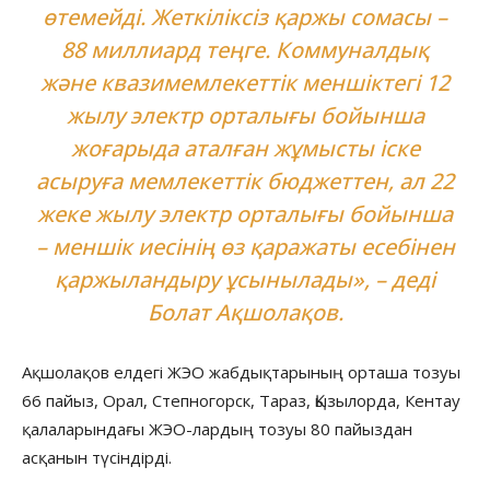
өтемейді. Жеткіліксіз қаржы сомасы –
88 миллиард теңге. Коммуналдық
және квазимемлекеттік меншіктегі 12
жылу электр орталығы бойынша
жоғарыда аталған жұмысты іске
асыруға мемлекеттік бюджеттен, ал 22
жеке жылу электр орталығы бойынша
– меншік иесінің өз қаражаты есебінен
қаржыландыру ұсынылады», – деді
Болат Ақшолақов.
Ақшолақов елдегі ЖЭО жабдықтарының орташа тозуы
66 пайыз, Орал, Степногорск, Тараз, Қызылорда, Кентау
қалаларындағы ЖЭО-лардың тозуы 80 пайыздан
асқанын түсіндірді.