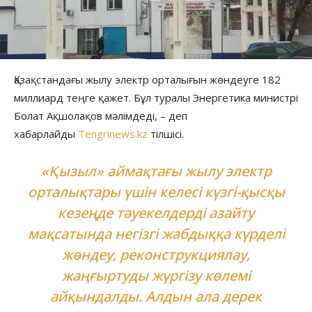
Қазақстандағы жылу электр орталығын жөндеуге 182
миллиард теңге қажет. Бұл туралы Энергетика министрі
Болат Ақшолақов мәлімдеді, – деп
хабарлайды
Tengrinews.kz
тілшісі.
«Қызыл» аймақтағы жылу электр
орталықтары үшін келесі күзгі-қысқы
кезеңде тәуекелдерді азайту
мақсатында негізгі жабдыққа күрделі
жөндеу, реконструкциялау,
жаңғыртуды жүргізу көлемі
айқындалды. Алдын ала дерек