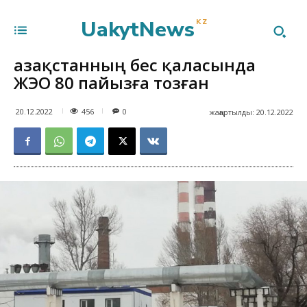
UakytNews
KZ
Қазақстанның бес қаласында
ЖЭО 80 пайызға тозған
456
20.12.2022
0
жаңартылды:
20.12.2022