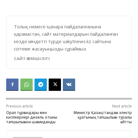
Толық немесе ішінара пайдаланғанына
қарамастан, сайт материалдарын пайдаланған
кезде міндетті түрде uakytnews.kz сайтына
сілтеме жасауыңызды сұраймыз.
САЙТ ӘКІМШІЛІГІ
Previous article
Next article
Орал тұрғындары мен
Министр Қазақстандағы электр
кәсіпкерлері дизель отыны
қуатының тапшылығы туралы
тапшылығына шағымданды
айтты