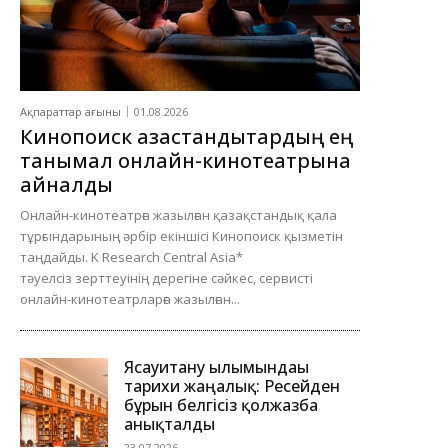
Ақпараттар ағыны
01.08.2026
Кинопоиск қазақстандықтардың ең
танымал онлайн-кинотеатрына
айналды
Онлайн-кинотеатрға жазылған қазақстандық қала
тұрғындарының әрбір екіншісі Кинопоиск қызметін
таңдайды. K Research Central Asia*
тәуелсіз зерттеуінің дерегіне сәйкес, сервисті
онлайн-кинотеатрларға жазылған...
Ясауитану ғылымындағы
тарихи жаңалық: Ресейден
бұрын белгісіз қолжазба
анықталды
23.07.2026