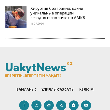
UakytNews
KZ
ӨЗГЕРЕТІН, ӨЗГЕРТЕТІН УАҚЫТ!
БАЙЛАНЫС
ҚҰПИЯЛЫҚ САЯСАТЫ
КЕЛІСІМ