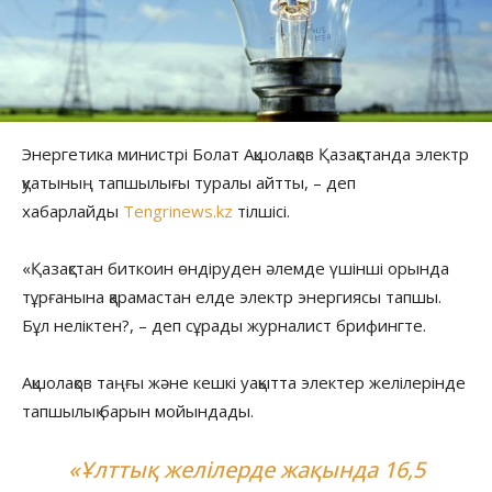
Энергетика министрі Болат Ақшолақов Қазақстанда электр
қуатының тапшылығы туралы айтты, – деп
хабарлайды
Tengrinews.kz
тілшісі.
«Қазақстан биткоин өндіруден әлемде үшінші орында
тұрғанына қарамастан елде электр энергиясы тапшы.
Бұл неліктен?, – деп сұрады журналист брифингте.
Ақшолақов таңғы және кешкі уақытта электер желілерінде
тапшылық барын мойындады.
«Ұлттық желілерде жақында 16,5