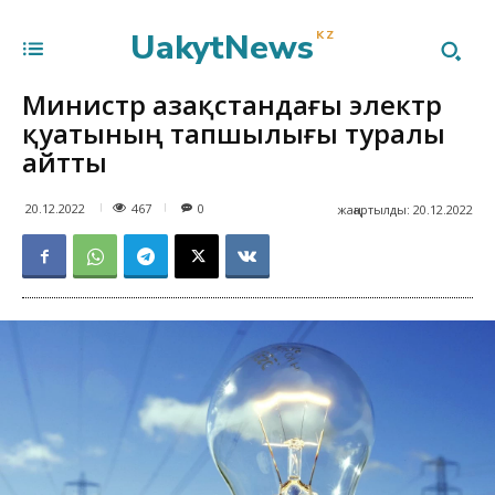
UakytNews
KZ
Министр Қазақстандағы электр
қуатының тапшылығы туралы
айтты
467
20.12.2022
0
жаңартылды:
20.12.2022