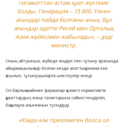
гигаватттан астам қуат жүктеме
болды. Генерация – 15 800. Үлкен
ағындар пайда болғаны анық. Бұл
ағындар әдетте Ресей мен Орталық
Азия жүйесімен жабылады», – деді
министр.
Оның айтуынша, жүйеде өндіріс пен тұтыну арасында
айырмашылықтар болған кезде апаттық режим іске
қосылып, тұтынушыларға шектеулер енеді.
Ол барлық майнинг фермалар қызметі нормативтік
құжаттардың жаңа талаптарына сәйкестендіріліп,
бақылауға алынғанын түсіндірді.
«Кімде-кім тіркелмеген болса ол