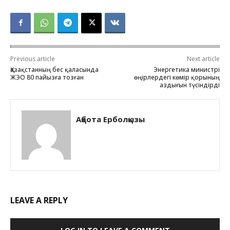
Previous article
Next article
Қазақстанның бес қаласында
Энергетика министрі
ЖЭО 80 пайызға тозған
өңірлердегі көмір қорының
аздығын түсіндірді
Ақбота Ерболқызы
LEAVE A REPLY