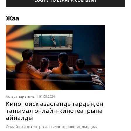
LOG IN TO LEAVE A COMMENT
Жаңа
Ақпараттар ағыны
01.08.2026
Кинопоиск қазақстандықтардың ең
танымал онлайн-кинотеатрына
айналды
Онлайн-кинотеатрға жазылған қазақстандық қала