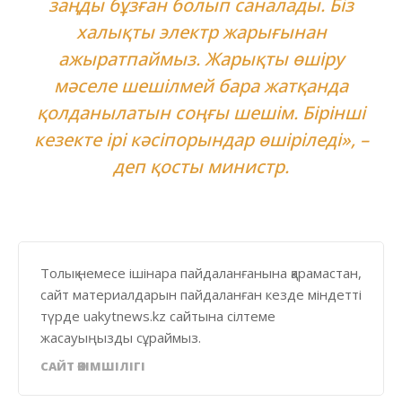
заңды бұзған болып саналады. Біз
халықты электр жарығынан
ажыратпаймыз. Жарықты өшіру
мәселе шешілмей бара жатқанда
қолданылатын соңғы шешім. Бірінші
кезекте ірі кәсіпорындар өшіріледі», –
деп қосты министр.
Толық немесе ішінара пайдаланғанына қарамастан,
сайт материалдарын пайдаланған кезде міндетті
түрде uakytnews.kz сайтына сілтеме
жасауыңызды сұраймыз.
САЙТ ӘКІМШІЛІГІ