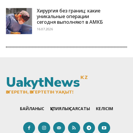
UakytNews
KZ
ӨЗГЕРЕТІН, ӨЗГЕРТЕТІН УАҚЫТ!
БАЙЛАНЫС
ҚҰПИЯЛЫҚ САЯСАТЫ
КЕЛІСІМ