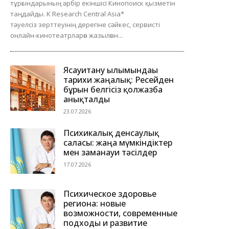
тұрғындарының әрбір екіншісі Кинопоиск қызметін
таңдайды. K Research Central Asia*
тәуелсіз зерттеуінің дерегіне сәйкес, сервисті
онлайн-кинотеатрларға жазылған...
Ясауитану ғылымындағы
тарихи жаңалық: Ресейден
бұрын белгісіз қолжазба
анықталды
23.07.2026
Психикалық денсаулық
саласы: жаңа мүмкіндіктер
мен заманауи тәсілдер
17.07.2026
Психическое здоровье
региона: новые
возможности, современные
подходы и развитие