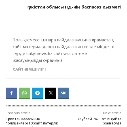
Түркістан облысы ПД-нің баспасөз қызметі
Толық немесе ішінара пайдаланғанына қарамастан,
сайт материалдарын пайдаланған кезде міндетті
түрде uakytnews.kz сайтына сілтеме
жасауыңызды сұраймыз.
САЙТ ӘКІМШІЛІГІ
Previous article
Next article
Түркістан қаласының
«Кублей ісі»: Сот ісі қайта
полицейлері 10 жайт пәтерлік
жалғасуда