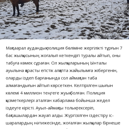
Мақтаарал аудандық полиция бөліміне жергілікті тұрғын 7
бас жылқысының жоғалып кеткендігі туралы айтып, оны
табуға көмек сұраған. Ол жылқыларының Ынталы
ауылына қарасты егістік алқапта жайылымға жібергенін,
оларды іздеп барғанында сол аймақтан таба
алмағандығын айтып көрсеткен. Келтірілген шығын
көлемі 4 миллион теңгеге жуық болған. Полиция
қызметкерлері аталған хабарлама бойынша жедел
іздеуге кірісті. Ауыл-аймақты толық тексеріп,
бақташылардан жауап алды. Жүргізілген іздестіру іс-
шаралардың нәтижесінде, жоғалған жылқылар бірнеше