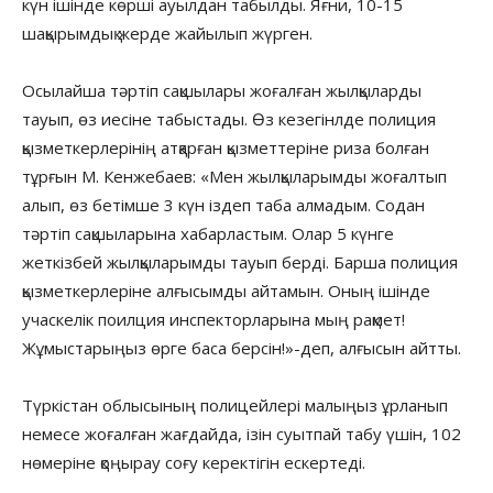
күн ішінде көрші ауылдан табылды. Яғни, 10-15
шақырымдық жерде жайылып жүрген.
Осылайша тәртіп сақшылары жоғалған жылқыларды
тауып, өз иесіне табыстады. Өз кезегінлде полиция
қызметкерлерінің атқарған қызметтеріне риза болған
тұрғын М. Кенжебаев: «Мен жылқыларымды жоғалтып
алып, өз бетімше 3 күн іздеп таба алмадым. Содан
тәртіп сақшыларына хабарластым. Олар 5 күнге
жеткізбей жылқыларымды тауып берді. Барша полиция
қызметкерлеріне алғысымды айтамын. Оның ішінде
учаскелік поилция инспекторларына мың рақмет!
Жұмыстарыңыз өрге баса берсін!»-деп, алғысын айтты.
Түркістан облысының полицейлері малыңыз ұрланып
немесе жоғалған жағдайда, ізін суытпай табу үшін, 102
нөмеріне қоңырау соғу керектігін ескертеді.