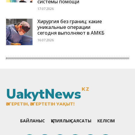
UakytNews
KZ
ӨЗГЕРЕТІН, ӨЗГЕРТЕТІН УАҚЫТ!
БАЙЛАНЫС
ҚҰПИЯЛЫҚ САЯСАТЫ
КЕЛІСІМ