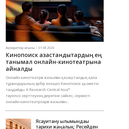
Ақпараттар ағыны
01.08.2026
Кинопоиск қазақстандықтардың ең
танымал онлайн-кинотеатрына
айналды
Онлайн-кинотеатрға жазылған қазақстандық қала
тұрғындарының әрбір екіншісі Кинопоиск қызметін
таңдайды. K Research Central Asia*
тәуелсіз зерттеуінің дерегіне сәйкес, сервисті
онлайн-кинотеатрларға жазылған...
Ясауитану ғылымындағы
тарихи жаңалық: Ресейден