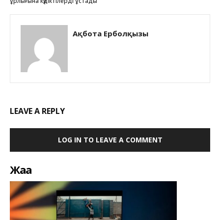
ұрлығына күдіктілерді ұстады
Ақбота Ерболқызы
LEAVE A REPLY
LOG IN TO LEAVE A COMMENT
Жаңа