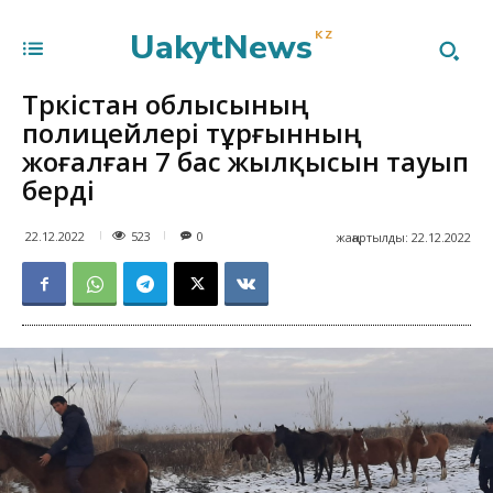
UakytNews
KZ
Түркістан облысының
полицейлері тұрғынның
жоғалған 7 бас жылқысын тауып
берді
523
22.12.2022
0
жаңартылды:
22.12.2022