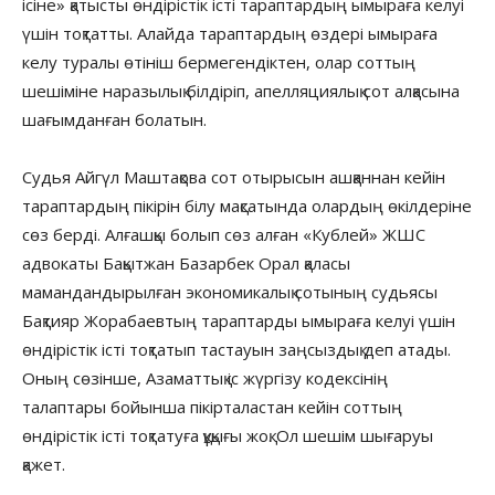
ісіне» қатысты өндірістік істі тараптардың ымыраға келуі
үшін тоқтатты. Алайда тараптардың өздері ымыраға
келу туралы өтініш бермегендіктен, олар соттың
шешіміне наразылық білдіріп, апелляциялық сот алқасына
шағымданған болатын.
Судья Айгүл Маштақова сот отырысын ашқаннан кейін
тараптардың пікірін білу мақсатында олардың өкілдеріне
сөз берді. Алғашқы болып сөз алған «Кублей» ЖШС
адвокаты Бақытжан Базарбек Орал қаласы
мамандандырылған экономикалық сотының судьясы
Бақтияр Жорабаевтың тараптарды ымыраға келуі үшін
өндірістік істі тоқтатып тастауын заңсыздық деп атады.
Оның сөзінше, Азаматтық іс жүргізу кодексінің
талаптары бойынша пікірталастан кейін соттың
өндірістік істі тоқтатуға құқығы жоқ. Ол шешім шығаруы
қажет.