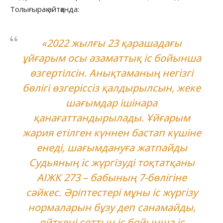
Толығырақ айтқанда:
«2022 жылғы 23 қарашадағы
ұйғарым осы азаматтық іс бойынша
өзгертілсін. Анықтаманың негізгі
бөлігі өзгеріссіз қалдырылсын, жеке
шағымдар ішінара
қанағаттандырылады. Ұйғарым
жария етілген күннен бастап күшіне
енеді, шағымдануға жатпайды
Судьяның іс жүргізуді тоқтатқаны
АІЖК 273 – бабының 7-бөлігіне
сәйкес. Әріптестері мұны іс жүргізу
нормаларын бұзу деп санамайды,
өйткені соттың іс бойынша іс