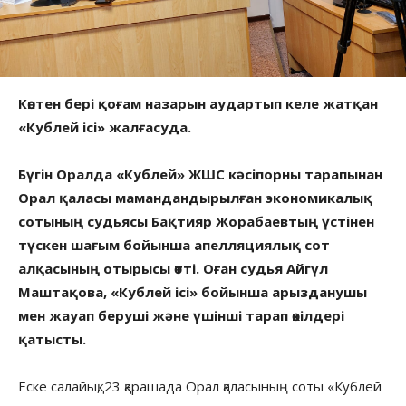
Көптен бері қоғам назарын аудартып келе жатқан
«Кублей ісі» жалғасуда.
Бүгін Оралда «Кублей» ЖШС кәсіпорны тарапынан
Орал қаласы мамандандырылған экономикалық
сотының судьясы Бақтияр Жорабаевтың үстінен
түскен шағым бойынша апелляциялық сот
алқасының отырысы өтті. Оған судья Айгүл
Маштақова, «Кублей ісі» бойынша арызданушы
мен жауап беруші және үшінші тарап өкілдері
қатысты.
Еске салайық, 23 қарашада Орал қаласының соты «Кублей