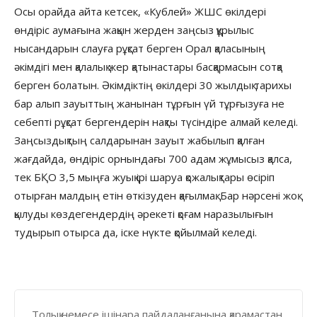
Осы орайда айта кетсек, «Кублей» ЖШС өкілдері
өндіріс аумағына жақын жерден заңсыз құрылыс
нысандарын слауға рұқсат берген Орал қаласының
әкімдігі мен қалалық жер қатынастары басқармасын сотқа
берген болатын. Әкімдіктің өкілдері 30 жылдық тарихы
бар алып зауыттың жанынан тұрғын үй тұрғызуға не
себепті рұқсат бергендерін нақты түсіндіре алмай келеді.
Заңсыздықтың салдарынан зауыт жабылып қалған
жағдайда, өндіріс орнындағы 700 адам жұмысыз қалса,
тек БҚО 3,5 мыңға жуық ірі шаруа қожалықтары өсіріп
отырған малдың етін өткізуден қағылмақ. Бар нәрсені жоқ
қылуды көздегендердің әрекеті қоғам наразылығын
тудырып отырса да, іске нүкте қойылмай келеді.
Толық немесе ішінара пайдаланғанына қарамастан,