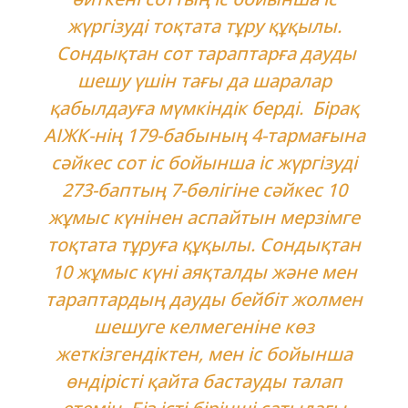
жүргізуді тоқтата тұру құқылы.
Сондықтан сот тараптарға дауды
шешу үшін тағы да шаралар
қабылдауға мүмкіндік берді. Бірақ
АІЖК-нің 179-бабының 4-тармағына
сәйкес сот іс бойынша іс жүргізуді
273-баптың 7-бөлігіне сәйкес 10
жұмыс күнінен аспайтын мерзімге
тоқтата тұруға құқылы. Сондықтан
10 жұмыс күні аяқталды және мен
тараптардың дауды бейбіт жолмен
шешуге келмегеніне көз
жеткізгендіктен, мен іс бойынша
өндірісті қайта бастауды талап