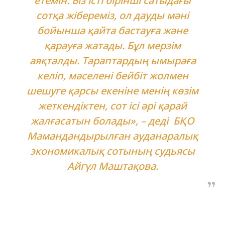
етемін. Біз істі бірінші сатыдағы
сотқа жібереміз, ол дауды мәні
бойынша қайта бастауға және
қарауға жатады. Бұл мерзім
аяқталды. Тараптардың ымыраға
келіп, мәселені бейбіт жолмен
шешуге қарсы екеніне менің көзім
жеткендіктен, сот ісі әрі қарай
жалғасатын болады», – деді БҚО
Мамандандырылған ауданаралық
экономикалық сотының судьясы
Айгүл Маштақова.