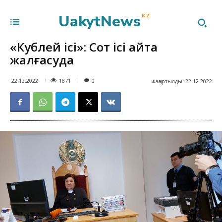
UakytNews
KZ
«Кублей ісі»: Сот ісі қайта
жалғасуда
1871
22.12.2022
0
жаңартылды:
22.12.2022