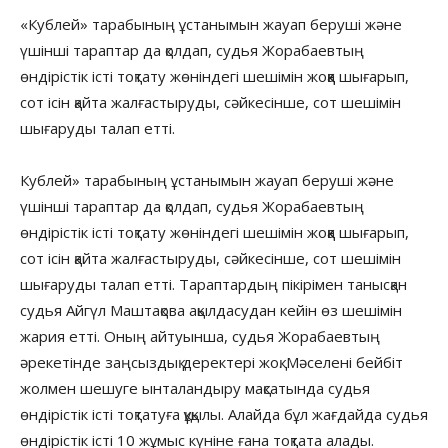
«Кублей» тарабының ұстанымын жауап беруші және
үшінші тараптар да қолдап, судья Жорабаевтың
өндірістік істі тоқтату жөніндегі шешімін жоққа шығарып,
сот ісін қайта жалғастыруды, сәйкесінше, сот шешімін
шығаруды талап етті.
Кублей» тарабының ұстанымын жауап беруші және
үшінші тараптар да қолдап, судья Жорабаевтың
өндірістік істі тоқтату жөніндегі шешімін жоққа шығарып,
сот ісін қайта жалғастыруды, сәйкесінше, сот шешімін
шығаруды талап етті. Тараптардың пікірімен танысқан
судья Айгүл Маштақова ақылдасудан кейін өз шешімін
жария етті. Оның айтуынша, судья Жорабаевтың
әрекетінде заңсыздық деректері жоқ. Мәселені бейбіт
жолмен шешуге ынталандыру мақсатында судья
өндірістік істі тоқтатуға құқылы. Алайда бұл жағдайда судья
өндірістік істі 10 жұмыс күніне ғана тоқтата алады.