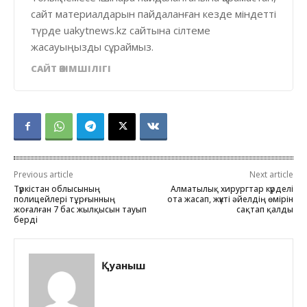
сайт материалдарын пайдаланған кезде міндетті
түрде uakytnews.kz сайтына сілтеме
жасауыңызды сұраймыз.
САЙТ ӘКІМШІЛІГІ
Previous article
Next article
Түркістан облысының
Алматылық хирургтар күрделі
полицейлері тұрғынның
ота жасап, жүкті әйелдің өмірін
жоғалған 7 бас жылқысын тауып
сақтап қалды
берді
Қуаныш