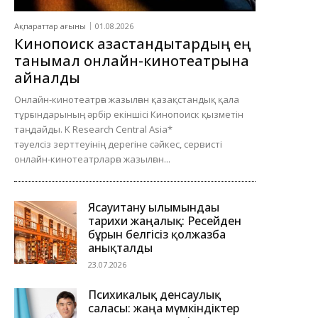
Ақпараттар ағыны
01.08.2026
Кинопоиск қазақстандықтардың ең
танымал онлайн-кинотеатрына
айналды
Онлайн-кинотеатрға жазылған қазақстандық қала
тұрғындарының әрбір екіншісі Кинопоиск қызметін
таңдайды. K Research Central Asia*
тәуелсіз зерттеуінің дерегіне сәйкес, сервисті
онлайн-кинотеатрларға жазылған...
Ясауитану ғылымындағы
тарихи жаңалық: Ресейден
бұрын белгісіз қолжазба
анықталды
23.07.2026
Психикалық денсаулық
саласы: жаңа мүмкіндіктер