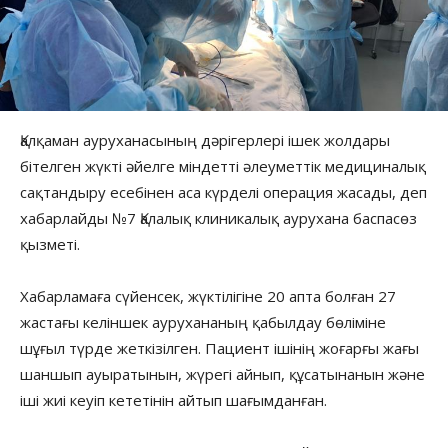
Қалқаман ауруханасының дәрігерлері ішек жолдары
бітелген жүкті әйелге міндетті әлеуметтік медициналық
сақтандыру есебінен аса күрделі операция жасады, деп
хабарлайды №7 Қалалық клиникалық аурухана баспасөз
қызметі.
Хабарламаға сүйенсек, жүктілігіне 20 апта болған 27
жастағы келіншек аурухананың қабылдау бөліміне
шұғыл түрде жеткізілген. Пациент ішінің жоғарғы жағы
шаншып ауыратынын, жүрегі айнып, құсатынанын және
іші жиі кеуіп кететінін айтып шағымданған.