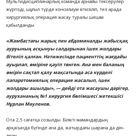
Мультидисциплинарлық команда арнайы тексерулер
жүргізді, шұғыл түрде консилиум өткізіліп, тез арада
хирургиялық операция жасау туралы шешім
қабылданды.
«Жамбастағы жарық пен абдоминалды жабысқақ
ауруының асқынуы салдарынан ішек жолдары
бітеліп қалған. Нәтижесінде пациенттің жағдайы
ауырлап, өміріне қауіп төнген. Ана мен баланың
өмірін сақтап қалу мақсатында аса күрделі
лапаротомиялық операция жасалып, ішек
жолдары ашылды», — дейді ота жасаушы дәрігер,
аурухананың №1 хирургия бөлімшесі жетекшісі
Нұрлан Мәуленов.
Ота 2,5 сағатқа созылды. Білікті мамандардың
арқасында бүгінде ана да, жатырдағы шарана да дін-
аман.