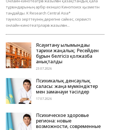
Онлайн-кинотеатрға жазылған қазақстандық қала
тұрғындарының әрбір екіншісі Кинопоиск қызметін
таңдайды. K Research Central Asia*
тәуелсіз зерттеуінің дерегіне сәйкес, сервисті
онлайн-кинотеатрларға жазылған...
Ясауитану ғылымындағы
тарихи жаңалық: Ресейден
бұрын белгісіз қолжазба
анықталды
23.07.2026
Психикалық денсаулық
саласы: жаңа мүмкіндіктер
мен заманауи тәсілдер
17.07.2026
Психическое здоровье
региона: новые
возможности, современные