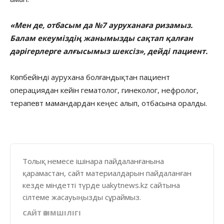
«Мен де, отбасым да №7 ауруханаға ризамыз.
Балам екеуміздің жанымызды сақтап қалған
дәрігерлерге алғысымыз шексіз», дейді пациент.
Көпбейінді аурухана болғандықтан пациент
операциядан кейін гематолог, гинеколог, нефролог,
терапевт мамандардан кеңес алып, отбасына оралды.
Толық немесе ішінара пайдаланғанына
қарамастан, сайт материалдарын пайдаланған
кезде міндетті түрде uakytnews.kz сайтына
сілтеме жасауыңызды сұраймыз.
САЙТ ӘКІМШІЛІГІ