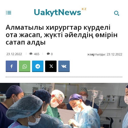
UakytNews
KZ
Алматылық хирургтар күрделі
ота жасап, жүкті әйелдің өмірін
сақтап қалды
465
23.12.2022
0
жаңартылды:
23.12.2022