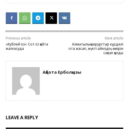
Previous article
Next article
«Кублей ісі»: Сот ісі қайта
Алматылық хирургтар күрделі
жалғасуда
ота жасап, жүкті әйелдің өмірін
сақтап қалды
Ақбота Ерболқызы
LEAVE A REPLY