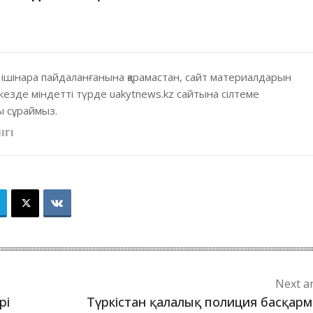
 ішінара пайдаланғанына қарамастан, сайт материалдарын
кезде міндетті түрде uakytnews.kz сайтына сілтеме
 сұраймыз.
ІГІ
Next ar
рі
Түркістан қалалық полиция басқар