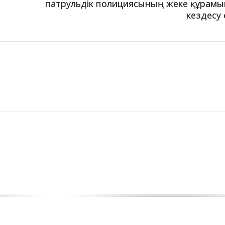
патрульдік полициясының жеке құрам
кездесу 