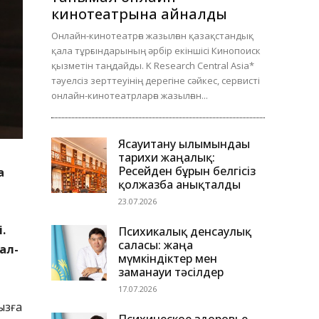
кинотеатрына айналды
Онлайн-кинотеатрға жазылған қазақстандық
қала тұрғындарының әрбір екіншісі Кинопоиск
қызметін таңдайды. K Research Central Asia*
тәуелсіз зерттеуінің дерегіне сәйкес, сервисті
онлайн-кинотеатрларға жазылған...
Ясауитану ғылымындағы
тарихи жаңалық:
Ресейден бұрын белгісіз
а
қолжазба анықталды
23.07.2026
.
Психикалық денсаулық
саласы: жаңа
ал-
мүмкіндіктер мен
заманауи тәсілдер
17.07.2026
ызға