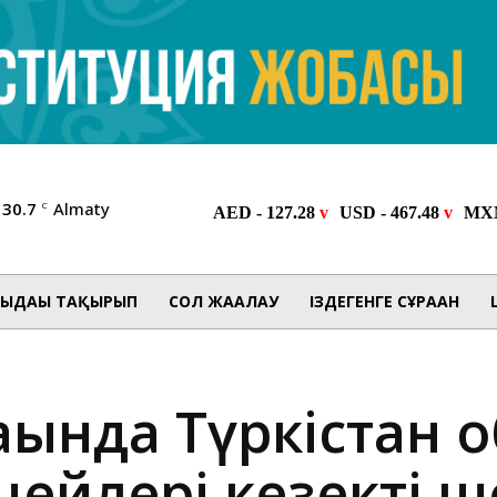
30.7
Almaty
C
ЫДАҒЫ ТАҚЫРЫП
СОЛ ЖАҒАЛАУ
ІЗДЕГЕНГЕ СҰРАҒАН
аңында Түркістан 
цейлері кезекті 