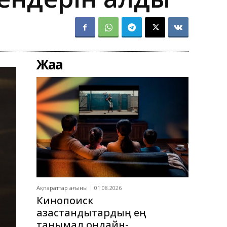
Жаңа
Ақпараттар ағыны
01.08.2026
Кинопоиск
қазақстандықтардың ең
танымал онлайн-