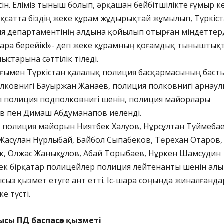
ін. Еліміз тыныш болып, әрқашан бейбітшілікте ғұмыр 
ақсатта біздің жеке құрам жұдырықтай жұмылып, Түркіс
я департаментінің алдына қойылып отырған міндеттер
ара берейік!»- деп жеке құрамның қоғамдық тыныштық
ыстарына сәттілік тіледі.
рығымен Түркістан қалалық полиция басқармасының баст
лковнигі Бауыржан Жанаев, полиция полковнигі арнау
Ал полиция подполковнигі шенін, полиция майорлары
в пен Димаш Абдуманапов иеленді.
 полиция майорын Ниятбек Халуов, Нұрсұлтан Түймебае
 Жасұлан Нұрлыбай, Байбол Сыпабеков, Төрехан Отаров,
к, Олжас Жанықұлов, Абай Торыбаев, Нұркен Шамсудин
ек бірқатар полицейлер полиция лейтенанты шенін алы
сыз қызмет етуге ант етті. Іс-шара соңында жиналғанда
е түсті.
ысы ПД баспасөз қызметі