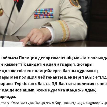
ан облысы Полиция департаментінің мәжіліс залынд
нің қызметтік міндетін адал атқарып, жоғары
ге қол жеткізген полицейлерге басшы құрамның
тары мен полиция лейтенанты шендері табыс етілді
араны Түркістан облысы ПД бастығы полиция генер
 Қабденов ашып, жеке құрамға Жаңа жылдық
арнады.
тестер! Келе жатқан Жаңа жыл баршаңыздың жанұяларың