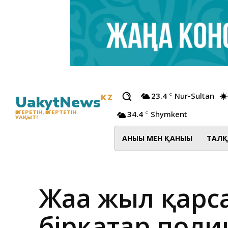
23.4
Nur-Sultan
C
UakytNews
KZ
34.4
Shymkent
ӨЗГЕРЕТІН, ӨЗГЕРТЕТІН
C
УАҚЫТ!
АНЫҒЫ МЕН ҚАНЫҒЫ
ТАЛҚ
Жаңа жыл қарс
бірқатар поли