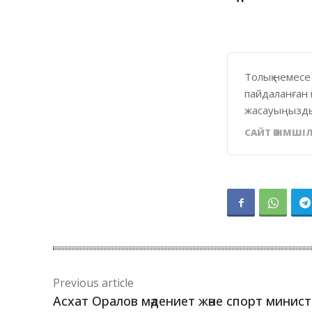
Толық немесе
пайдаланған 
жасауыңызды
САЙТ ӘКІМШІЛ
Previous article
Асхат Оралов мәдениет және спорт минист