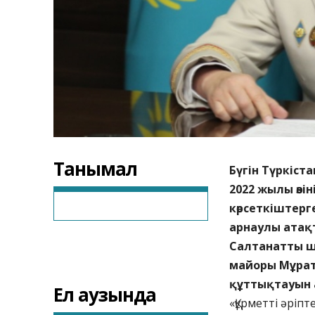
Танымал
Бүгін Түркіст
2022 жылы өзі
көрсеткіштер
арнаулы атақ
Салтанатты ш
майоры Мұрат
құттықтауын 
Ел аузында
«Құрметті әріп