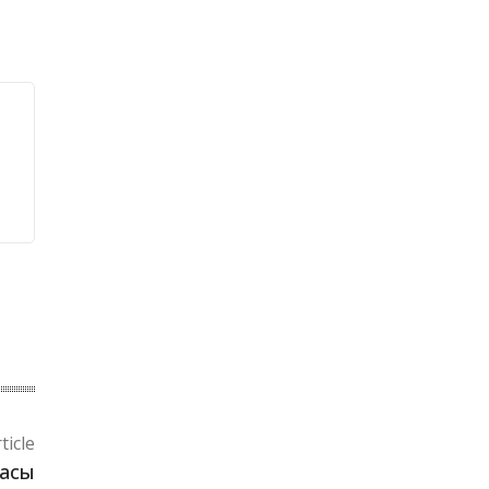
ticle
масы