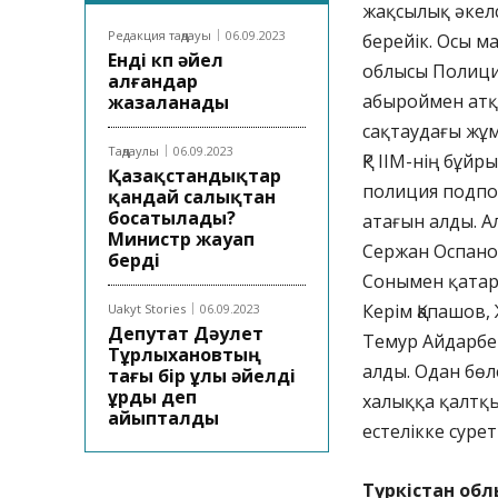
жақсылық әкелс
Редакция таңдауы
06.09.2023
берейік. Осы м
Енді көп әйел
облысы Полици
алғандар
абыроймен атқ
жазаланады
сақтаудағы жұм
Таңдаулы
06.09.2023
ҚР ІІМ-нің бұй
Қазақстандықтар
полиция подпо
қандай салықтан
босатылады?
атағын алды. 
Министр жауап
Сержан Оспано
берді
Сонымен қатар
Керім Қапашов,
Uakyt Stories
06.09.2023
Депутат Дәулет
Темур Айдарбе
Тұрлыхановтың
алды. Одан бөл
тағы бір ұлы әйелді
ұрды деп
халыққа қалтқы
айыпталды
естелікке суретк
Түркістан обл