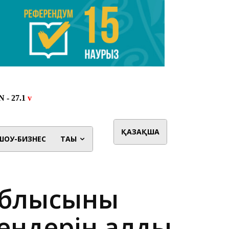
ҚАЗАҚША
ШОУ-БИЗНЕС
ТАҒЫ
облысының
шендерін алды