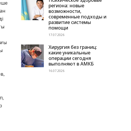
Психическое здоровье
кеше
региона: новые
тан
возможности,
современные подходы и
ді
развитие системы
ты
помощи
17.07.2026
ығы
Хирургия без границ:
лы
какие уникальные
операции сегодня
выполняют в АМКБ
16.07.2026
в,
п,
р