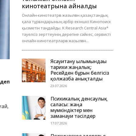
кинотеатрына айналды
Онлайн-кинотеатрға жазылған қазақстандық
қала тұрғындарының әрбір екіншісі Кинопоиск
қызметін таңдайды. K Research Central Asia*
тәуелсіз зерттеуінің дерегіне сәйкес, сервисті
онлайн-кинотеатрларға жазылған...
Ясауитану ғылымындағы
тарихи жаңалық:
Ресейден бұрын белгісіз
ы
қолжазба анықталды
 деп
23.07.2026
Психикалық денсаулық
саласы: жаңа
ғай,
мүмкіндіктер мен
заманауи тәсілдер
17.07.2026