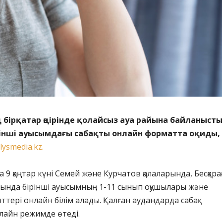
бірқатар өңірінде қолайсыз ауа райына байланыст
інші ауысымдағы сабақты онлайн форматта оқиды,
lysmedia.kz.
 9 қаңтар күні Семей және Курчатов қалаларында, Бесқара
рында бірінші ауысымның 1-11 сынып оқушылары және
ттері онлайн білім алады. Қалған аудандарда сабақ
лайн режимде өтеді.