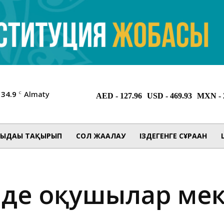
34.9
Almaty
C
ЫДАҒЫ ТАҚЫРЫП
СОЛ ЖАҒАЛАУ
ІЗДЕГЕНГЕ СҰРАҒАН
ірінде оқушылар ме