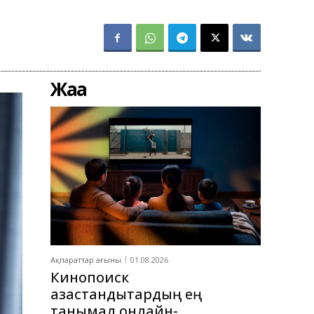
Жаңа
Ақпараттар ағыны
01.08.2026
Кинопоиск
қазақстандықтардың ең
танымал онлайн-