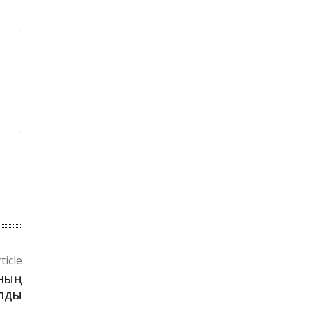
ticle
ының
лды