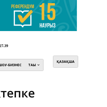
ҚАЗАҚША
ШОУ-БИЗНЕС
ТАҒЫ
ктепке