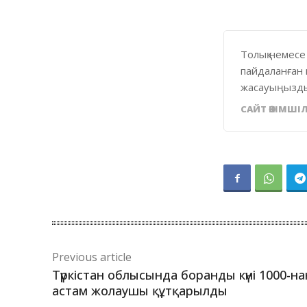
Толық немесе
пайдаланған 
жасауыңызды
САЙТ ӘКІМШІЛ
Previous article
Түркістан облысында боранды күні 1000-на
астам жолаушы құтқарылды