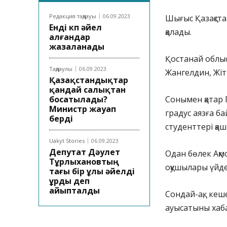
Редакция таңдауы
06.09.2023
Шығыс Қазақст
Енді көп әйел
қалады.
алғандар
жазаланады
Қостанай облы
Таңдаулы
06.09.2023
Жангелдин, Жіт
Қазақстандықтар
қандай салықтан
босатылады?
Сонымен қатар 
Министр жауап
градус аязға б
берді
студенттері қаш
Uakyt Stories
06.09.2023
Депутат Дәулет
Одан бөлек Ақм
Тұрлыхановтың
оқушылары үйде
тағы бір ұлы әйелді
ұрды деп
айыпталды
Сондай-ақ, кеш
ауысатыны хаб