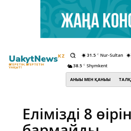
31.5
Nur-Sultan
C
UakytNews
KZ
38.5
Shymkent
ӨЗГЕРЕТІН, ӨЗГЕРТЕТІН
C
УАҚЫТ!
АНЫҒЫ МЕН ҚАНЫҒЫ
ТАЛҚ
Еліміздің 8 өң
бармайды