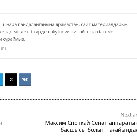
 ішінара пайдаланғанына қарамастан, сайт материалдарын
кезде міндетті түрде uakytnews.kz сайтына сілтеме
 сұраймыз.
ІГІ
Next ar
н
Максим Споткай Сенат аппарат
басшысы болып тағайында