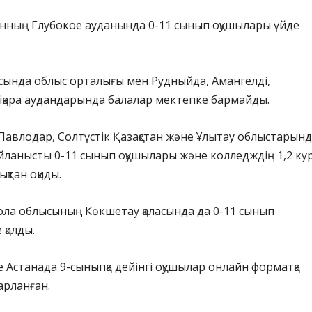
анның Глубокое ауданында 0-11 сынып оқушылары үйде
сында облыс орталығы мен Рудныйда, Амангелді,
іқара аудандарында балалар мектепке бармайды.
Павлодар, Солтүстік Қазақстан және Ұлытау облыстарын
айланысты 0-11 сынып оқушылары және колледждің 1,2 ку
ықтан оқиды.
ола облысының Көкшетау қаласында да 0-11 сынып
 қалды.
е Астанада 9-сыныпқа дейінгі оқушылар онлайн форматқа
арланған.