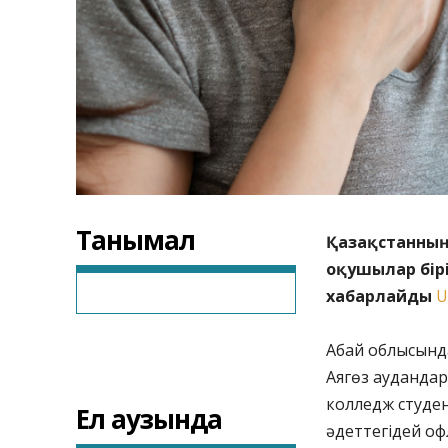
Танымал
Қазақстанның 
оқушылар бір
хабарлайды
U
Абай облысында
Аягөз ауданда
колледж студен
Ел аузында
әдеттегідей оф