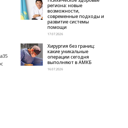
Психическое здоровье
региона: новые
возможности,
современные подходы и
развитие системы
помощи
17.07.2026
Хирургия без границ:
какие уникальные
да35
операции сегодня
выполняют в АМКБ
рс
16.07.2026