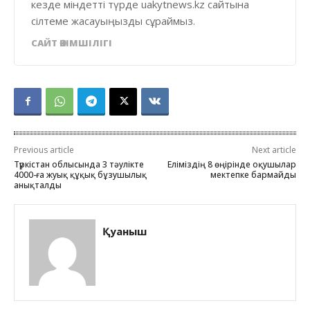
кезде міндетті түрде uakytnews.kz сайтына
сілтеме жасауыңызды сұраймыз.
САЙТ ӘКІМШІЛІГІ
Previous article
Next article
Түркістан облысында 3 тәулікте
Еліміздің 8 өңірінде оқушылар
4000-ға жуық құқық бұзушылық
мектепке бармайды
анықталды
Қуаныш