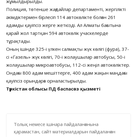
жұмылдырылды.
Полиция, төтенше жағдайлар департаменті, жергілікті
әкімдіктермен бірлесіп 114 автокөлікте болған 261
адамды қауіпсіз жерге жеткізді. Ал Алматы бағытына
қарай жол тартқан 594 автокөлік учаскелерде
тұрақтады.
Оның ішінде 325-і үлкен салмақты жүк көлігі (фура), 37-
сі «Газель» жүк көлігі, 70-і жолаушылар автобусы, 50-і
жолаушылар микроавтобусы, 112-сі жеңіл автокөліктер.
Ондағы 800 адам мешіттерге, 400 адам жақын маңдағы
қауіпсіз орындарға орналастырылды.
Түркістан облысы ПД баспасөз қызметі
Толық немесе ішінара пайдаланғанына
қарамастан, сайт материалдарын пайдаланған