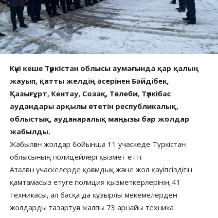
Күні кеше Түркістан облысы аумағында қар қалың
жауып, қатты желдің әсерінен Бәйдібек,
Қазығұрт, Кентау, Созақ, Төлеби, Түлкібас
аудандары арқылы өтетін республикалық,
облыстық, ауданаралық маңызы бар жолдар
жабылды.
Жабылған жолдар бойынша 11 учаскеде Түркістан
облысының полицейлері қызмет етті.
Аталған учаскелерде қоғамдық және жол қауіпсіздігін
қамтамасыз етуге полиция қызметкерлерінің 41
техникасы, ал басқа да құзырлы мекемелерден
жолдарды тазартуға жалпы 73 арнайы техника