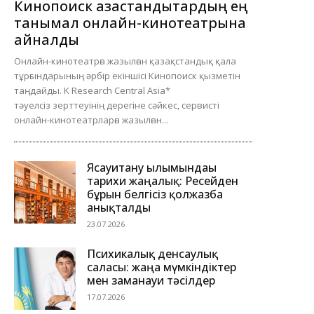
Кинопоиск қазақстандықтардың ең
танымал онлайн-кинотеатрына
айналды
Онлайн-кинотеатрға жазылған қазақстандық қала
тұрғындарының әрбір екіншісі Кинопоиск қызметін
таңдайды. K Research Central Asia*
тәуелсіз зерттеуінің дерегіне сәйкес, сервисті
онлайн-кинотеатрларға жазылған...
Ясауитану ғылымындағы
тарихи жаңалық: Ресейден
бұрын белгісіз қолжазба
анықталды
23.07.2026
Психикалық денсаулық
саласы: жаңа мүмкіндіктер
мен заманауи тәсілдер
17.07.2026