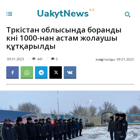
UakytNews
KZ
Түркістан облысында боранды
күні 1000-нан астам жолаушы
құтқарылды
441
09.01.2023
0
жаңартылды:
09.01.2023