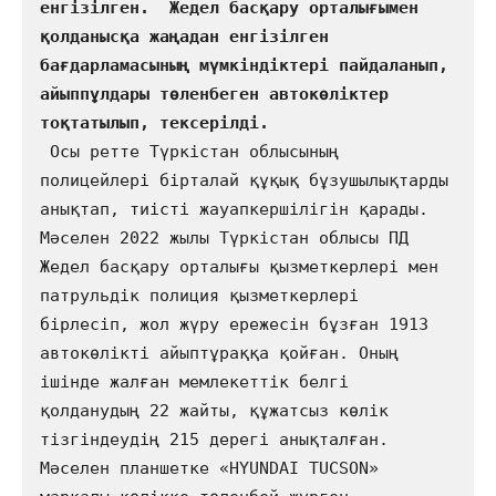
енгізілген.  Жедел басқару орталығымен 
қолданысқа жаңадан енгізілген 
бағдарламасының мүмкіндіктері пайдаланып, 
айыппұлдары төленбеген автокөліктер 
 Осы ретте Түркістан облысының 
полицейлері бірталай құқық бұзушылықтарды 
анықтап, тиісті жауапкершілігін қарады. 
Мәселен 2022 жылы Түркістан облысы ПД 
Жедел басқару орталығы қызметкерлері мен 
патрульдік полиция қызметкерлері 
бірлесіп, жол жүру ережесін бұзған 1913 
автокөлікті айыптұраққа қойған. Оның 
ішінде жалған мемлекеттік белгі 
қолданудың 22 жайты, құжатсыз көлік 
тізгіндеудің 215 дерегі анықталған.        

Мәселен планшетке «HYUNDAI TUCSON» 