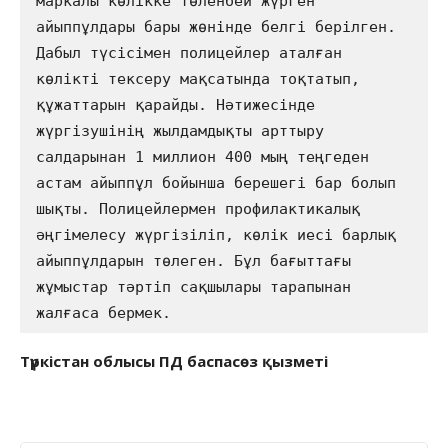
маркалы көлікке төленбей жүрген 
айыппұлдары бары жөнінде белгі берілген. 
Дабыл түсісімен полицейлер аталған 
көлікті тексеру мақсатында тоқтатып, 
құжаттарын қарайды. Нәтижесінде 
жүргізушінің жылдамдықты арттыру 
салдарынан 1 миллион 400 мың теңгеден 
астам айыппұл бойынша берешегі бар болып 
шықты. Полицейлермен профилактикалық 
әңгімелесу жүргізіліп, көлік иесі барлық 
айыппұлдарын төлеген. Бұл бағыттағы 
жұмыстар тәртіп сақшылары тарапынан 
жалғаса бермек.       
Түркістан облысы ПД баспасөз қызметі