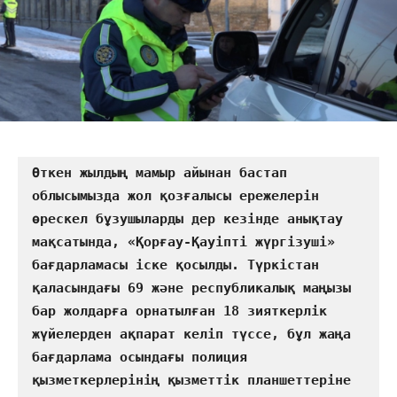
Өткен жылдың мамыр айынан бастап 
облысымызда жол қозғалысы ережелерін 
өрескел бұзушыларды дер кезінде анықтау 
мақсатында, «Қорғау-Қауіпті жүргізуші» 
бағдарламасы іске қосылды. Түркістан 
қаласындағы 69 және республикалық маңызы 
бар жолдарға орнатылған 18 зияткерлік 
жүйелерден ақпарат келіп түссе, бұл жаңа 
бағдарлама осындағы полиция 
қызметкерлерінің қызметтік планшеттеріне 