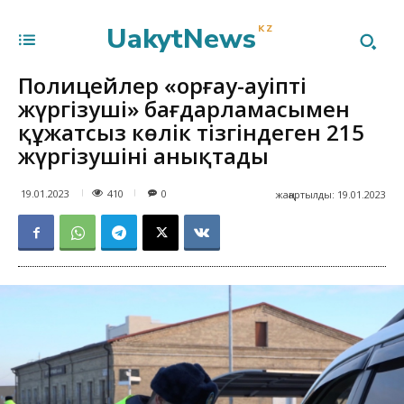
UakytNews
KZ
Полицейлер «Қорғау-Қауіпті
жүргізуші» бағдарламасымен
құжатсыз көлік тізгіндеген 215
жүргізушіні анықтады
410
19.01.2023
0
жаңартылды:
19.01.2023