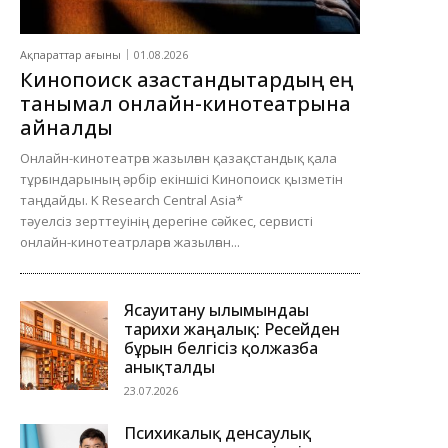
Ақпараттар ағыны
01.08.2026
Кинопоиск қазақстандықтардың ең
танымал онлайн-кинотеатрына
айналды
Онлайн-кинотеатрға жазылған қазақстандық қала
тұрғындарының әрбір екіншісі Кинопоиск қызметін
таңдайды. K Research Central Asia*
тәуелсіз зерттеуінің дерегіне сәйкес, сервисті
онлайн-кинотеатрларға жазылған...
Ясауитану ғылымындағы
тарихи жаңалық: Ресейден
бұрын белгісіз қолжазба
анықталды
23.07.2026
Психикалық денсаулық