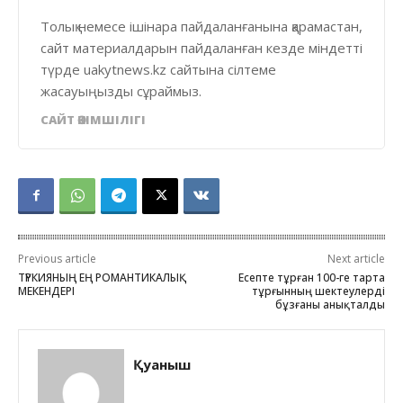
Толық немесе ішінара пайдаланғанына қарамастан,
сайт материалдарын пайдаланған кезде міндетті
түрде uakytnews.kz сайтына сілтеме
жасауыңызды сұраймыз.
САЙТ ӘКІМШІЛІГІ
Previous article
Next article
ТҮРКИЯНЫҢ ЕҢ РОМАНТИКАЛЫҚ
Есепте тұрған 100-ге тарта
МЕКЕНДЕРІ
тұрғынның шектеулерді
бұзғаны анықталды
Қуаныш