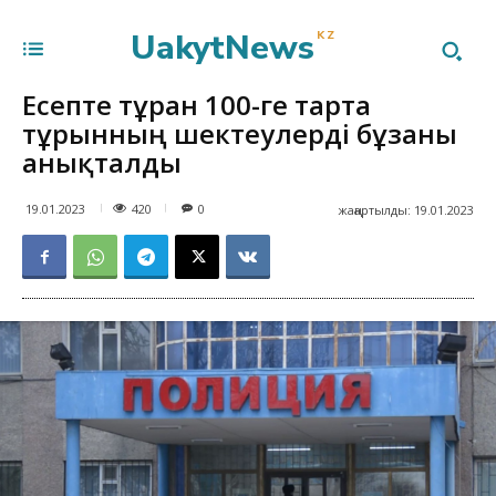
UakytNews
KZ
Есепте тұрған 100-ге тарта
тұрғынның шектеулерді бұзғаны
анықталды
420
19.01.2023
0
жаңартылды:
19.01.2023