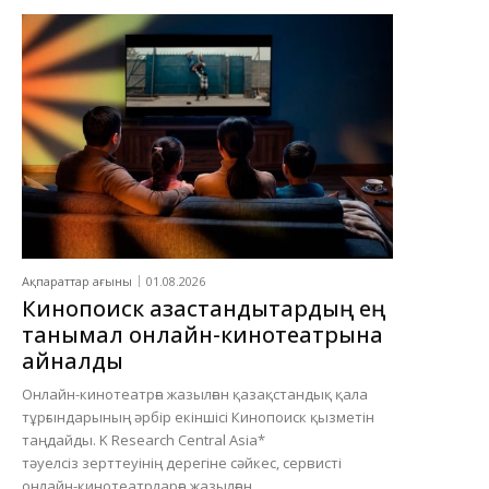
Ақпараттар ағыны
01.08.2026
Кинопоиск қазақстандықтардың ең
танымал онлайн-кинотеатрына
айналды
Онлайн-кинотеатрға жазылған қазақстандық қала
тұрғындарының әрбір екіншісі Кинопоиск қызметін
таңдайды. K Research Central Asia*
тәуелсіз зерттеуінің дерегіне сәйкес, сервисті
онлайн-кинотеатрларға жазылған...