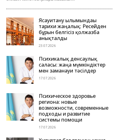
Ясауитану ғылымындағы
тарихи жаңалық: Ресейден
бұрын белгісіз қолжазба
анықталды
23.07.2026
Психикалық денсаулық
саласы: жаңа мүмкіндіктер
мен заманауи тәсілдер
17.07.2026
Психическое здоровье
региона: новые
возможности, современные
подходы и развитие
системы помощи
17.07.2026