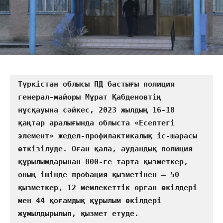
Түркістан облысы ПД бастығы полиция 
генерал-майоры Мұрат Қабденовтің  
нұсқауына сәйкес, 2023 жылдың 16-18 
қаңтар аралығында облыста «Есептегі 
элемент» жедел-профилактикалық іс-шарасы 
өткізілуде. Оған қала, аудандық полиция 
құрылымдарынан 800-ге тарта қызметкер, 
оның ішінде пробация қызметінен – 50 
қызметкер, 12 мемлекеттік орган өкілдері 
мен 44 қоғамдық құрылым өкілдері 