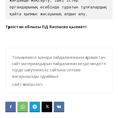
жағдайды жақсарту, ішкі істер 
органдарының есебінде тұратын тұлғалардың 
қайта қылмыс жасауының алдын алу.  
Түркістан облысы ПД баспасөз қызметі
Толық немесе ішінара пайдаланғанына қарамастан,
сайт материалдарын пайдаланған кезде міндетті
түрде uakytnews.kz сайтына сілтеме
жасауыңызды сұраймыз.
САЙТ ӘКІМШІЛІГІ