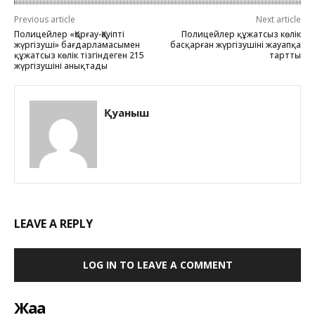
Previous article
Next article
Полицейлер «Қорғау-Қауіпті
Полицейлер құжатсыз көлік
жүргізуші» бағдарламасымен
басқарған жүргізушіні жауапқа
құжатсыз көлік тізгіндеген 215
тартты
жүргізушіні анықтады
Қуаныш
LEAVE A REPLY
LOG IN TO LEAVE A COMMENT
Жаңа