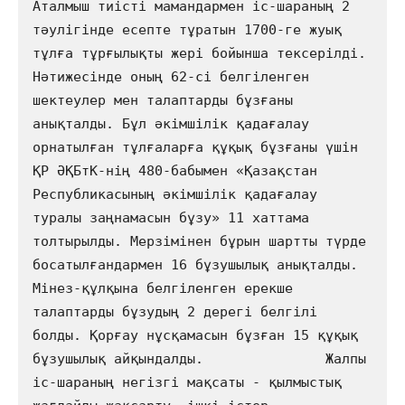
Аталмыш тиісті мамандармен іс-шараның 2 
тәулігінде есепте тұратын 1700-ге жуық 
тұлға тұрғылықты жері бойынша тексерілді. 
Нәтижесінде оның 62-сі белгіленген 
шектеулер мен талаптарды бұзғаны 
анықталды. Бұл әкімшілік қадағалау 
орнатылған тұлғаларға құқық бұзғаны үшін 
ҚР ӘҚБтК-нің 480-бабымен «Қазақстан    
Республикасының әкімшілік қадағалау 
туралы заңнамасын бұзу» 11 хаттама 
толтырылды. Мерзімінен бұрын шартты түрде 
босатылғандармен 16 бұзушылық анықталды. 
Мінез-құлқына белгіленген ерекше 
талаптарды бұзудың 2 дерегі белгілі 
болды. Қорғау нұсқамасын бұзған 15 құқық 
бұзушылық айқындалды.               Жалпы 
іс-шараның негізгі мақсаты - қылмыстық 