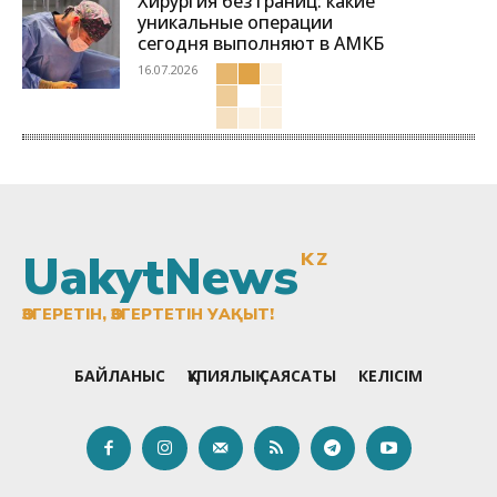
Хирургия без границ: какие
уникальные операции
сегодня выполняют в АМКБ
16.07.2026
UakytNews
KZ
ӨЗГЕРЕТІН, ӨЗГЕРТЕТІН УАҚЫТ!
БАЙЛАНЫС
ҚҰПИЯЛЫҚ САЯСАТЫ
КЕЛІСІМ