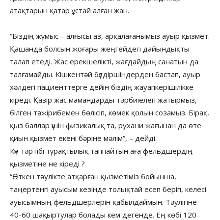
атақтарын қатар ұстай алған жан.
“Біздің жұмыс – алғысы аз, арқалағанымыз ауыр қызмет.
Қашанда болсын жоғары жеңгейдегі дайындықты
талап етеді. Жас ерекшелікті, жағдайдың санатын да
талғамайды. Кішкентәй бүлдіршіндерден бастап, ауыр
хәлдегі пациенттерге дейін біздің жауапкерішілікке
кіреді. Қазір жас мамандарды тәрбиіелеп жатырмыз,
білген тәжірибемен бөлісіп, көмек қолын созамыз. Бірақ,
қыз баллар үшін физикалық та, рухани жағынан да өте
қиын қызмет екені бәріне мәлім”, – дейді.
Күн тәртібі тұрақтылық таппайтын аға фельдшердің
қызметіне не кіреді ?
“Өткен тәулікте атқарған қызметіміз бойынша,
таңертенгі ауысым кезінде толықтай есеп беріп, келесі
ауысымның фельдшерлерін қабылдаймын. Тәулігіне
40-60 шақыртулар болады кем дегенде. Ең көбі 120