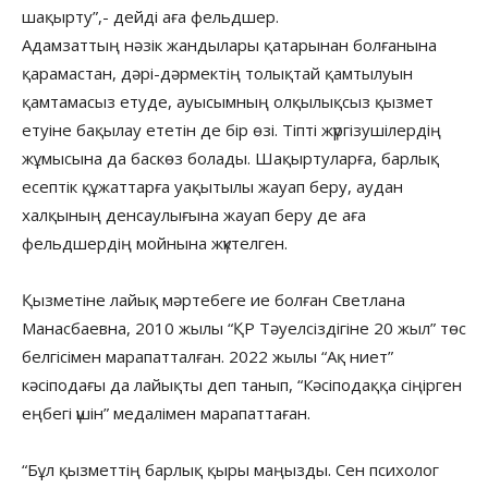
шақырту”,- дейді аға фельдшер.
Адамзаттың нәзік жандылары қатарынан болғанына
қарамастан, дәрі-дәрмектің толықтай қамтылуын
қамтамасыз етуде, ауысымның олқылықсыз қызмет
етуіне бақылау ететін де бір өзі. Тіпті жүргізушілердің
жұмысына да баскөз болады. Шақыртуларға, барлық
есептік құжаттарға уақытылы жауап беру, аудан
халқының денсаулығына жауап беру де аға
фельдшердің мойнына жүктелген.
Қызметіне лайық мәртебеге ие болған Светлана
Манасбаевна, 2010 жылы “ҚР Тәуелсіздігіне 20 жыл” төс
белгісімен марапатталған. 2022 жылы “Ақ ниет”
кәсіподағы да лайықты деп танып, “Кәсіподаққа сіңірген
еңбегі үшін” медалімен марапаттаған.
“Бұл қызметтің барлық қыры маңызды. Сен психолог