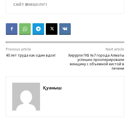
САЙТ ӘКІМШІЛІГІ
Previous article
Next article
40 лет труда как один вдох!
Хирурги ГКБ №7 города Алматы
успешно прооперировали
женщину с объемной кистой в
печени
Қуаныш