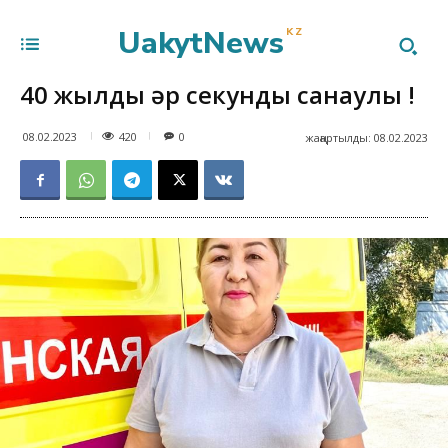
UakytNews
KZ
40 жылдың әр секунды санаулы !
420
08.02.2023
0
жаңартылды:
08.02.2023