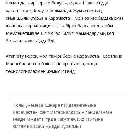
маман да, дәрігер де болуың керек. Шақыртуда
қателіктер жіберуге болмайды. Жұмысымның
қиыншылықтарына қарамастан, мен өз кәсібімді сүйемін
және жастар медицинаға көбірек барса екен деймін.
Мемлекетімізде білімді әрі білікті мамандардың көп
болғаны жақсы”,-дейді.
Атап өту керек, мол тәжірибесіне қарамастан Светлана
Манасбаевна өз біліктілігін арттырып, жаңа
технологиялармен жұмыс істейді.
Толық немесе ішінара пайдаланғанына
қарамастан, сайт материалдарын пайдаланған
кезде міндетті түрде uakytnews.kz сайтына
сілтеме жасауыңызды сұраймыз.