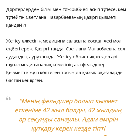
Дәрігерлерден білімі мен тәжірибиесі асып түспесе, кем
түспейтін Светлана Назарбаеваның қазіргі қызметі
қандай ?!
Жетісу өлкесінің медицина саласына қосқан үлесі мол,
еңбегі ерең. Қазіргі таңда, Светлана Манасбаевна сол
аудандық ауруханада, Жетісу облыстық жедел әрі
шұғыл медициналық көмегінің аға фельдшері.
Қызметте жүріп көптеген тосын да қызық оқиғаларды
бастан кешірген.
“Менің фельдшер болып қызмет
еткеніме 42 жыл болды. 42 жылдың
әр секунды санаулы. Адам өмірін
құтқару керек кезде тіпті