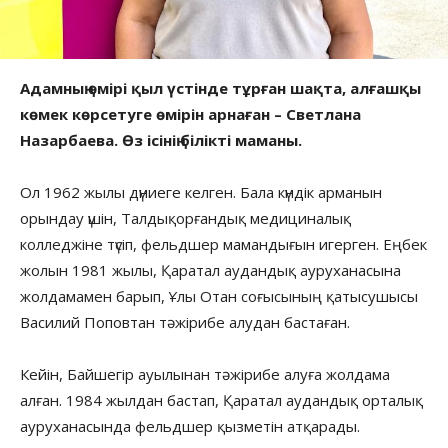
Адамның өмірі қыл үстінде тұрған шақта, алғашқы
көмек көрсетуге өмірін арнаған – Светлана
Назарбаева. Өз ісінің білікті маманы.
Ол 1962 жылы дүниеге келген. Бала күндік арманын
орындау үшін, Талдықорғандық медициналық
колледжіне түсіп, фельдшер мамандығын игерген. Еңбек
жолын 1981 жылы, Қаратал аудандық ауруханасына
жолдамамен барып, Ұлы Отан соғысының қатысушысы
Василий Поповтан тәжірибе алудан бастаған.
Кейін, Байшегір ауылынан тәжірибе алуға жолдама
алған. 1984 жылдан бастап, Қаратал аудандық орталық
ауруханасында фельдшер қызметін атқарады.