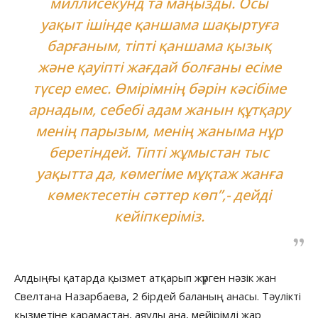
миллисекунд та маңызды. Осы
уақыт ішінде қаншама шақыртуға
барғаным, тіпті қаншама қызық
және қауіпті жағдай болғаны есіме
түсер емес. Өмірімнің бәрін кәсібіме
арнадым, себебі адам жанын құтқару
менің парызым, менің жаныма нұр
беретіндей. Тіпті жұмыстан тыс
уақытта да, көмегіме мұқтаж жанға
көмектесетін сәттер көп”,- дейді
кейіпкеріміз.
Алдыңғы қатарда қызмет атқарып жүрген нәзік жан
Свелтана Назарбаева, 2 бірдей баланың анасы. Тәулікті
қызметіне қарамастан, аяулы ана, мейірімді жар