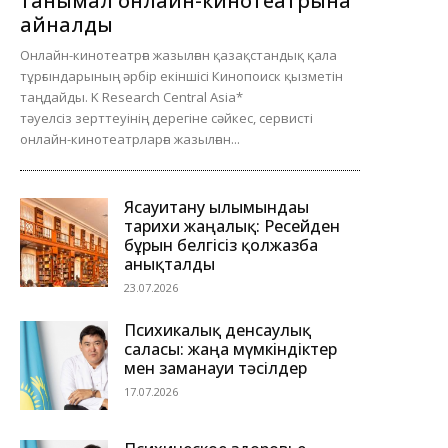
танымал онлайн-кинотеатрына
айналды
Онлайн-кинотеатрға жазылған қазақстандық қала
тұрғындарының әрбір екіншісі Кинопоиск қызметін
таңдайды. K Research Central Asia*
тәуелсіз зерттеуінің дерегіне сәйкес, сервисті
онлайн-кинотеатрларға жазылған...
Ясауитану ғылымындағы
тарихи жаңалық: Ресейден
бұрын белгісіз қолжазба
анықталды
23.07.2026
Психикалық денсаулық
саласы: жаңа мүмкіндіктер
мен заманауи тәсілдер
17.07.2026