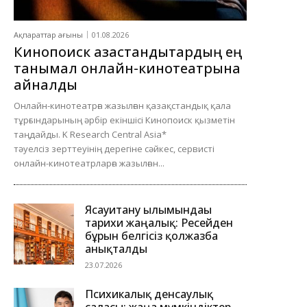
Ақпараттар ағыны
01.08.2026
Кинопоиск қазақстандықтардың ең
танымал онлайн-кинотеатрына
айналды
Онлайн-кинотеатрға жазылған қазақстандық қала
тұрғындарының әрбір екіншісі Кинопоиск қызметін
таңдайды. K Research Central Asia*
тәуелсіз зерттеуінің дерегіне сәйкес, сервисті
онлайн-кинотеатрларға жазылған...
Ясауитану ғылымындағы
тарихи жаңалық: Ресейден
бұрын белгісіз қолжазба
анықталды
23.07.2026
Психикалық денсаулық