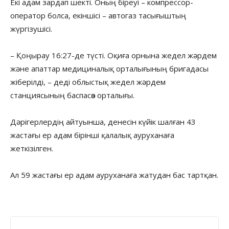
Екі адам зардап шекті. Оның біреуі – компрессор-
оператор болса, екіншісі – автогаз тасығыштың
жүргізушісі.
– Қоңырау 16:27-де түсті. Оқиға орнына жедел жәрдем
және апаттар медициналық орталығының бригадасы
жіберілді, – деді облыстық жедел жәрдем
станциясының баспасөз орталығы.
Дәрігерлердің айтуынша, денесін күйік шалған 43
жастағы ер адам бірінші қалалық ауруханаға
жеткізілген.
Ал 59 жастағы ер адам ауруханаға жатудан бас тартқан.