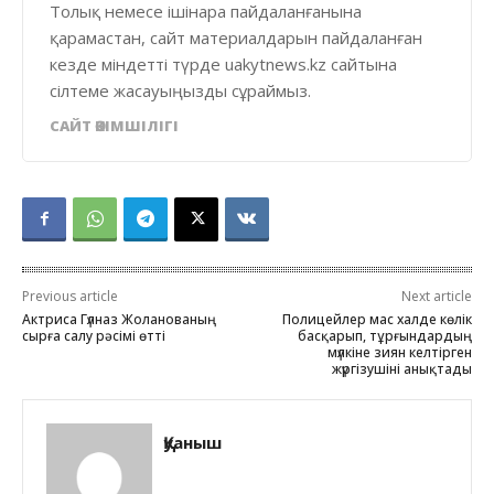
Толық немесе ішінара пайдаланғанына
қарамастан, сайт материалдарын пайдаланған
кезде міндетті түрде uakytnews.kz сайтына
сілтеме жасауыңызды сұраймыз.
САЙТ ӘКІМШІЛІГІ
Previous article
Next article
Актриса Гүлназ Жоланованың
Полицейлер мас халде көлік
сырға салу рәсімі өтті
басқарып, тұрғындардың
мүлкіне зиян келтірген
жүргізушіні анықтады
Қуаныш