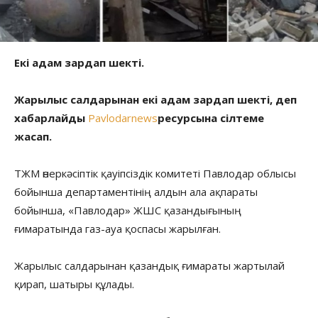
Екі адам зардап шекті.
Жарылыс салдарынан екі адам зардап шекті, деп
хабарлайды
Pavlodarnews
ресурсына сілтеме
жасап.
ТЖМ өнеркәсіптік қауіпсіздік комитеті Павлодар облысы
бойынша департаментінің алдын ала ақпараты
бойынша, «Павлодар» ЖШС қазандығының
ғимаратында газ-ауа қоспасы жарылған.
Жарылыс салдарынан қазандық ғимараты жартылай
қирап, шатыры құлады.