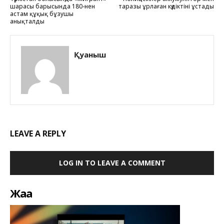
шарасы барысында 180-нен
таразы ұрлаған күдіктіні ұстады
астам құқық бұзушы
анықталды
Қуаныш
LEAVE A REPLY
LOG IN TO LEAVE A COMMENT
Жаңа