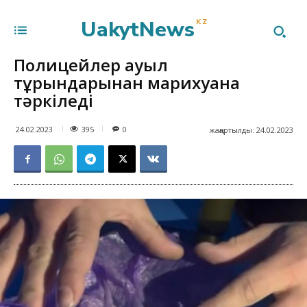
UakytNews
KZ
Полицейлер ауыл
тұрғындарынан марихуана
тәркіледі
395
24.02.2023
0
жаңартылды:
24.02.2023