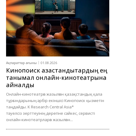
Ақпараттар ағыны
01.08.2026
Кинопоиск қазақстандықтардың ең
танымал онлайн-кинотеатрына
айналды
Онлайн-кинотеатрға жазылған қазақстандық қала
тұрғындарының әрбір екіншісі Кинопоиск қызметін
таңдайды. K Research Central Asia*
тәуелсіз зерттеуінің дерегіне сәйкес, сервисті
онлайн-кинотеатрларға жазылған...