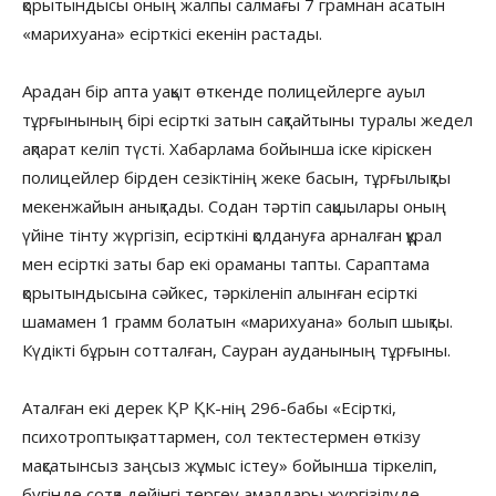
қорытындысы оның жалпы салмағы 7 грамнан асатын
«марихуана» есірткісі екенін растады.
Арадан бір апта уақыт өткенде полицейлерге ауыл
тұрғынының бірі есірткі затын сақтайтыны туралы жедел
ақпарат келіп түсті. Хабарлама бойынша іске кіріскен
полицейлер бірден сезіктінің жеке басын, тұрғылықты
мекенжайын анықтады. Содан тәртіп сақшылары оның
үйіне тінту жүргізіп, есірткіні қолдануға арналған құрал
мен есірткі заты бар екі ораманы тапты. Сараптама
қорытындысына сәйкес, тәркіленіп алынған есірткі
шамамен 1 грамм болатын «марихуана» болып шықты.
Күдікті бұрын сотталған, Сауран ауданының тұрғыны.
Аталған екі дерек ҚР ҚК-нің 296-бабы «Есірткі,
психотроптық заттармен, сол тектестермен өткізу
мақсатынсыз заңсыз жұмыс істеу» бойынша тіркеліп,
бүгінде сотқа дейінгі тергеу амалдары жүргізілуде.