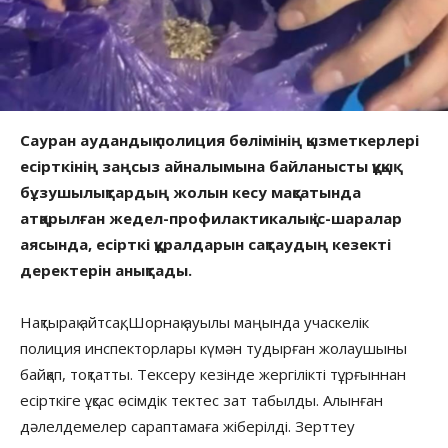
Сауран аудандық полиция бөлімінің қызметкерлері
есірткінің заңсыз айналымына байланысты құқық
бұзушылықтардың жолын кесу мақсатында
атқарылған жедел-профилактикалық іс-шаралар
аясында, есірткі құралдарын сақтаудың кезекті
деректерін анықтады.
Нақтырақ айтсақ, Шорнақ ауылы маңында учаскелік
полиция инспекторлары күмән тудырған жолаушыны
байқап, тоқтатты. Тексеру кезінде жергілікті тұрғыннан
есірткіге ұқсас өсімдік тектес зат табылды. Алынған
дәлелдемелер сараптамаға жіберілді. Зерттеу