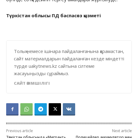
Түркістан облысы ПД баспасөз қызметі
Толық немесе ішінара пайдаланғанына қарамастан,
сайт материалдарын пайдаланған кезде міндетті
түрде uakytnews.kz сайтына сілтеме
жасауыңызды сұраймыз.
САЙТ ӘКІМШІЛІГІ
Previous article
Next article
Түркістан облысында «Мигрант»
Полицейлер аккумулятор мен