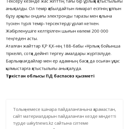
Тексеру кезінде жас жігіттің тағы бір ұрлыққа қатыстылығы
анықталды. Ол темір қабылдайтын ғимарат есігінің құлпын
бұзу арқылы ондағы электронды таразы мен қолына
түскен түрлі темір-терсектерді ұрлап кеткен.
Жәбірленушіге келтірілген шығын көлемі 200 000
теңгеден асты.
Аталған жайттар ҚР ҚК-нің 188-бабы «Ұрлық» бойынша
тіркеліп, сотқа дейінгі тергеу амалдары жүргізілуде.
Барлық жағдайлар мен ер адамның басқа да осыған ұқсас
қылмыстарға қатыстылығы анықталуда.
Түркістан облысы ПД баспасөз қызметі
Толық немесе ішінара пайдаланғанына қарамастан,
сайт материалдарын пайдаланған кезде міндетті
түрде uakytnews.kz сайтына сілтеме