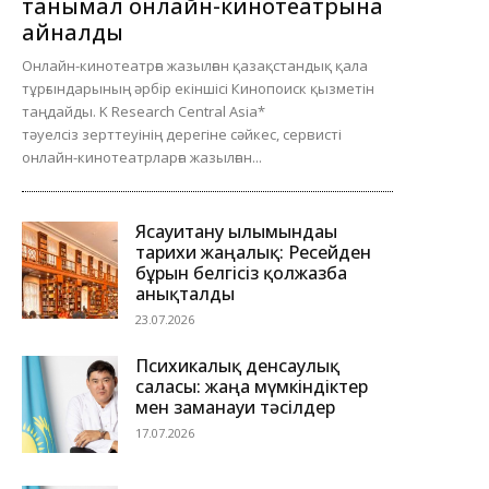
танымал онлайн-кинотеатрына
айналды
Онлайн-кинотеатрға жазылған қазақстандық қала
тұрғындарының әрбір екіншісі Кинопоиск қызметін
таңдайды. K Research Central Asia*
тәуелсіз зерттеуінің дерегіне сәйкес, сервисті
онлайн-кинотеатрларға жазылған...
Ясауитану ғылымындағы
тарихи жаңалық: Ресейден
бұрын белгісіз қолжазба
анықталды
23.07.2026
Психикалық денсаулық
саласы: жаңа мүмкіндіктер
мен заманауи тәсілдер
17.07.2026