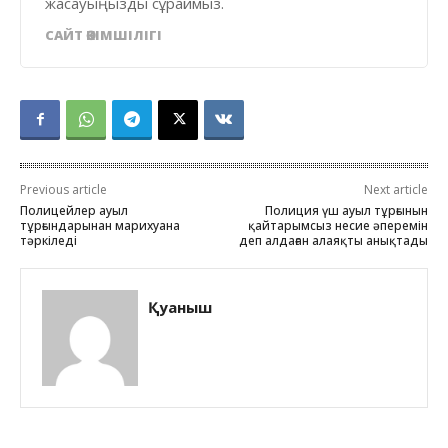
жасауыңызды сұраймыз.
САЙТ ӘКІМШІЛІГІ
Previous article
Next article
Полицейлер ауыл
Полиция үш ауыл тұрғынын
тұрғындарынан марихуана
қайтарымсыз несие әперемін
тәркіледі
деп алдаған алаяқты анықтады
Қуаныш