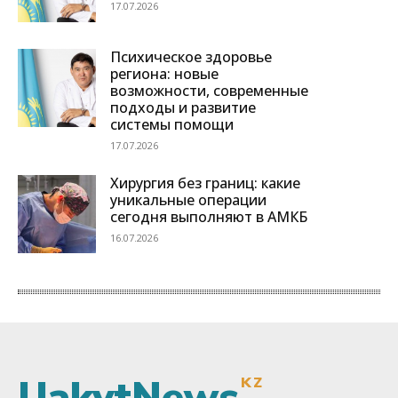
UakytNews
KZ