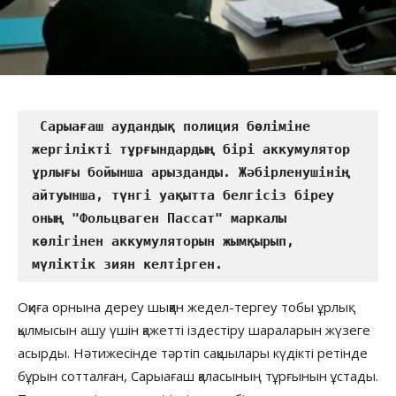
 Сарыағаш аудандық полиция бөліміне 
жергілікті тұрғындардың бірі аккумулятор 
ұрлығы бойынша арызданды. Жәбірленушінің 
айтуынша, түнгі уақытта белгісіз біреу 
оның "Фольцваген Пассат" маркалы 
көлігінен аккумуляторын жымқырып, 
мүліктік зиян келтірген. 
Оқиға орнына дереу шыққан жедел-тергеу тобы ұрлық
қылмысын ашу үшін қажетті іздестіру шараларын жүзеге
асырды. Нәтижесінде тәртіп сақшылары күдікті ретінде
бұрын сотталған, Сарыағаш қаласының тұрғынын ұстады.