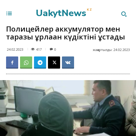
UakytNews
KZ
Полицейлер аккумулятор мен
таразы ұрлаған күдіктіні ұстады
417
24.02.2023
0
жаңартылды:
24.02.2023