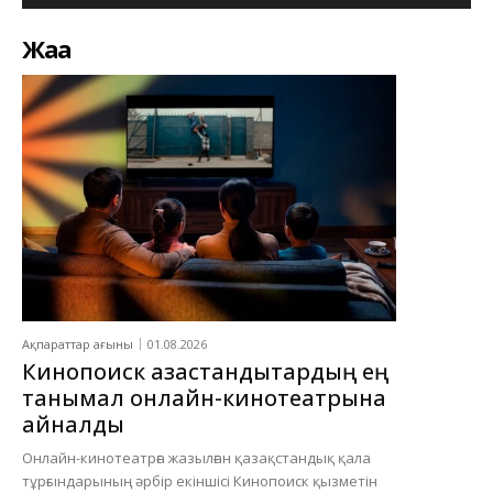
Жаңа
Ақпараттар ағыны
01.08.2026
Кинопоиск қазақстандықтардың ең
танымал онлайн-кинотеатрына
айналды
Онлайн-кинотеатрға жазылған қазақстандық қала
тұрғындарының әрбір екіншісі Кинопоиск қызметін