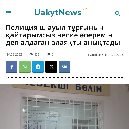
UakytNews
KZ
Полиция үш ауыл тұрғынын
қайтарымсыз несие әперемін
деп алдаған алаяқты анықтады
502
24.02.2023
0
жаңартылды:
24.02.2023