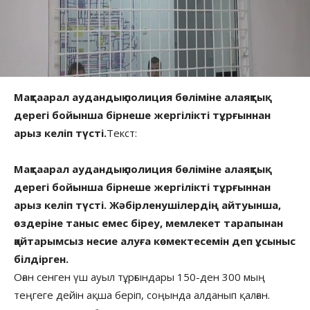
Мақтаарал аудандық полиция бөліміне алаяқтық
дерегі бойынша бірнеше жергілікті тұрғыннан
арыз келіп түсті.
Текст:
Мақтаарал аудандық полиция бөліміне алаяқтық
дерегі бойынша бірнеше жергілікті тұрғыннан
арыз келіп түсті. Жәбірленушілердің айтуынша,
өздеріне таныс емес біреу, мемлекет тарапынан
қайтарымсыз несие алуға көмектесемін деп ұсыныс
білдірген.
Оған сенген үш ауыл тұрғындары 150-ден 300 мың
теңгеге дейін ақша беріп, соңында алданып қалған.