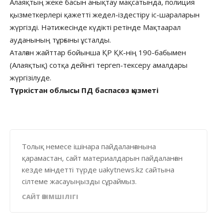
Алаяқтың жеке басын анықтау мақсатында, полиция
қызметкерлері қажетті жедел-іздестіру іс-шараларын
жүргізді. Нәтижесінде күдікті ретінде Мақтаарал
ауданының тұрғыны ұсталды.
Аталған жайттар бойынша ҚР ҚК-нің 190-бабымен
(Алаяқтық) сотқа дейінгі тергеп-тексеру амалдары
жүргізілуде.
Түркістан облысы ПД баспасөз қызметі
Толық немесе ішінара пайдаланғанына
қарамастан, сайт материалдарын пайдаланған
кезде міндетті түрде uakytnews.kz сайтына
сілтеме жасауыңызды сұраймыз.
САЙТ ӘКІМШІЛІГІ