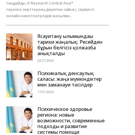
таңдайды. K Research Central Asia*
тәуелсіз зерттеуінің дерегіне сәйкес, сервисті
онлайн-кинотеатрларға жазылған...
Ясауитану ғылымындағы
тарихи жаңалық: Ресейден
бұрын белгісіз қолжазба
анықталды
23.07.2026
Психикалық денсаулық
саласы: жаңа мүмкіндіктер
мен заманауи тәсілдер
17.07.2026
Психическое здоровье
региона: новые
возможности, современные
подходы и развитие
системы помощи