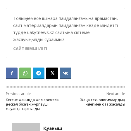
Толық немесе ішінара пайдаланғанына қарамастан,
сайт материалдарын пайдаланған кезде міндетті
түрде uakytnews.kz сайтына сілтеме
жасауыңызды сұраймыз.
САЙТ ӘКІМШІЛІГІ
Previous article
Next article
Кесене жанында жол ережесін
Жаңа технологиялардың
өрескел бұзған жүргізуші
көмегімен ота жасалды
жауапқа тартылды
Қуаныш