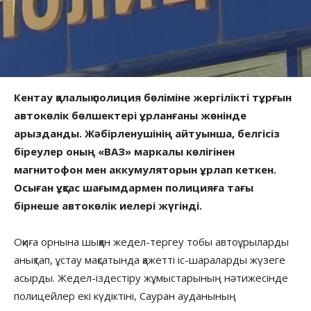
Кентау қалалық полиция бөліміне жергілікті тұрғын
автокөлік бөлшектері ұрланғаны жөнінде
арызданды. Жәбірленушінің айтуынша, белгісіз
біреулер оның «ВАЗ» маркалы көлігінен
магнитофон мен аккумуляторын ұрлап кеткен.
Осыған ұқсас шағымдармен полицияға тағы
бірнеше автокөлік иелері жүгінді.
Оқиға орнына шыққан жедел-тергеу тобы автоұрыларды
анықтап, ұстау мақсатында қажетті іс-шараларды жүзеге
асырды. Жедел-іздестіру жұмыстарының нәтижесінде
полицейлер екі күдіктіні, Сауран ауданының