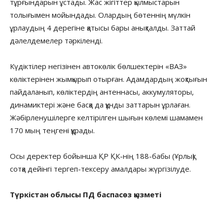
тұрғындарын ұстады. Жас жігіттер қылмыстарын
толығымен мойындады. Олардың бөтеннің мүлкін
ұрлаудың 4 дерегіне қатысы бары анықталды. Заттай
дәлелдемелер тәркіленді.
Күдіктілер негізінен автокөлік бөлшектерін «ВАЗ»
көліктерінен жымқырып отырған. Адамдардың жоқтығын
пайдаланып, көліктердің антеннасы, аккумуляторы,
динамиктері және басқа да құнды заттарын ұрлаған.
Жәбірленушілерге келтірілген шығын көлемі шамамен
170 мың теңгені құрады.
Осы деректер бойынша ҚР ҚК-нің 188-бабы (Ұрлық)
сотқа дейінгі тергеп-тексеру амалдары жүргізілуде.
Түркістан облысы ПД баспасөз қызметі