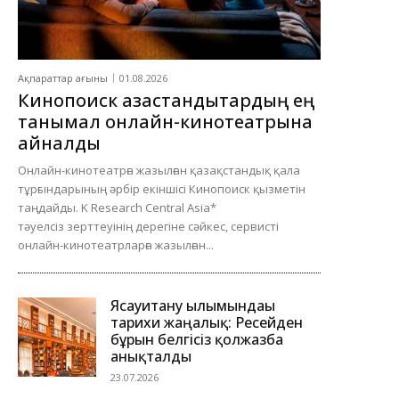
Ақпараттар ағыны
01.08.2026
Кинопоиск қазақстандықтардың ең
танымал онлайн-кинотеатрына
айналды
Онлайн-кинотеатрға жазылған қазақстандық қала
тұрғындарының әрбір екіншісі Кинопоиск қызметін
таңдайды. K Research Central Asia*
тәуелсіз зерттеуінің дерегіне сәйкес, сервисті
онлайн-кинотеатрларға жазылған...
Ясауитану ғылымындағы
тарихи жаңалық: Ресейден
бұрын белгісіз қолжазба
анықталды
23.07.2026