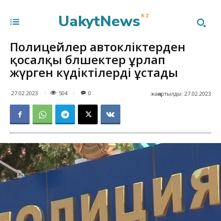
UakytNews
KZ
Полицейлер автокөліктерден
қосалқы бөлшектер ұрлап
жүрген күдіктілерді ұстады
504
27.02.2023
0
жаңартылды:
27.02.2023