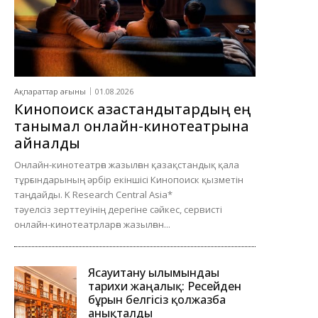
Ақпараттар ағыны
01.08.2026
Кинопоиск қазақстандықтардың ең
танымал онлайн-кинотеатрына
айналды
Онлайн-кинотеатрға жазылған қазақстандық қала
тұрғындарының әрбір екіншісі Кинопоиск қызметін
таңдайды. K Research Central Asia*
тәуелсіз зерттеуінің дерегіне сәйкес, сервисті
онлайн-кинотеатрларға жазылған...
Ясауитану ғылымындағы
тарихи жаңалық: Ресейден
бұрын белгісіз қолжазба
анықталды