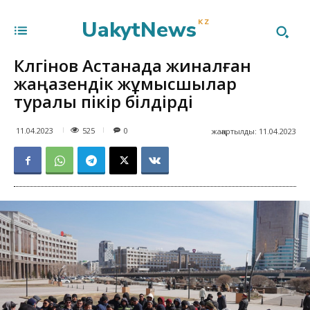
UakytNews
KZ
Көлгінов Астанада жиналған
жаңаөзендік жұмысшылар
туралы пікір білдірді
525
11.04.2023
0
жаңартылды:
11.04.2023