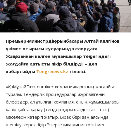
Премьер-министрдің орынбасары Алтай Көлгінов
үкімет отырысы кулуарында елордаға
Жаңаөзеннен келген мұнайшылар төңірегіндегі
жағдайға қатысты пікір білдірді, – деп
хабарлайды
Tengrinews.kz
тілшісі.
«ҚазМұнайГаз» еншілес компанияларының жағдайы
туралы. Тендерлік процедуралар жүргізілгенін
білесіздер, ал ұтылған компания, оның жұмысшылары
қазір қайта қарау (тендер қорытындысын – еск.)
мәселесін көтеріп жатыр. Бірақ бәрі заң аясында
шешілуі керек. Қазір Энергетика министрлігі мен