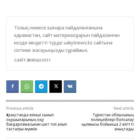
Толық немесе ішінара пайдаланғанына
қарамастан, сайт материалдарын пайдаланған
кезде міндетті түрде uakytnews.kz сайтына
сілтеме жасауыңызды сұраймыз.
САЙТ ӘКІМШІЛІГІ
Previous article
Next article
Қазақстанда екінші сынып
Түркістан облысының
оқушыларының оқу
полицейлері бопсалау
бағдарламасынан шет тілі алып
қылмысы бойынша 2 жігітті
тасталуы мүмкін
анықтады