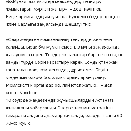
«ҚазМұнайГаз» өкілдері келіссөздер, түсіндіру
жұмыстарын жүргізіп жатыр», – деді Көлгінов.
Вице-премьердің айтуынша, бұл келіссөздер процесі
және барлығы заң аясында шешілуі тиіс.
«Олар жеңілген компанияның тендерде жеңгенін
қалайды. Бірақ бұл мүмкін емес. Біз мұны заң аясында
жасауымыз керек. Тендерлік талаптар бар, не сотта, не
заңды түрде бәрін қарастыру керек. Сондықтан жай
ғана талап қою, кем дегенде, дұрыс емес. Біздің
міндетіміз оларға бос жұмыс орындарын ұсыну.
Мемлекеттік органдар осылай істеп жатыр», – деп
қосты Көлгінов.
10 сәуірде жаңаөзендік жұмысшылардың Астанаға
жиналғаны хабарланды. Энергетика министрлігінің
ғимараты алдына адамдар жиналды, олардың саны 60-
70-ке жуық.