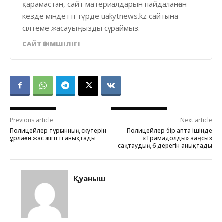
қарамастан, сайт материалдарын пайдаланған
кезде міндетті түрде uakytnews.kz сайтына
сілтеме жасауыңызды сұраймыз.
САЙТ ӘКІМШІЛІГІ
Previous article
Next article
Полицейлер тұрғынның скутерін
Полицейлер бір апта ішінде
ұрлаған жас жігітті анықтады
«Трамадолды» заңсыз
сақтаудың 6 дерегін анықтады
Қуаныш