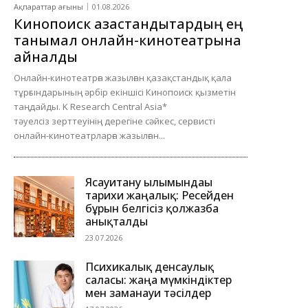
Ақпараттар ағыны
01.08.2026
Кинопоиск қазақстандықтардың ең
танымал онлайн-кинотеатрына
айналды
Онлайн-кинотеатрға жазылған қазақстандық қала
тұрғындарының әрбір екіншісі Кинопоиск қызметін
таңдайды. K Research Central Asia*
тәуелсіз зерттеуінің дерегіне сәйкес, сервисті
онлайн-кинотеатрларға жазылған...
Ясауитану ғылымындағы
тарихи жаңалық: Ресейден
бұрын белгісіз қолжазба
анықталды
23.07.2026
Психикалық денсаулық
саласы: жаңа мүмкіндіктер
мен заманауи тәсілдер