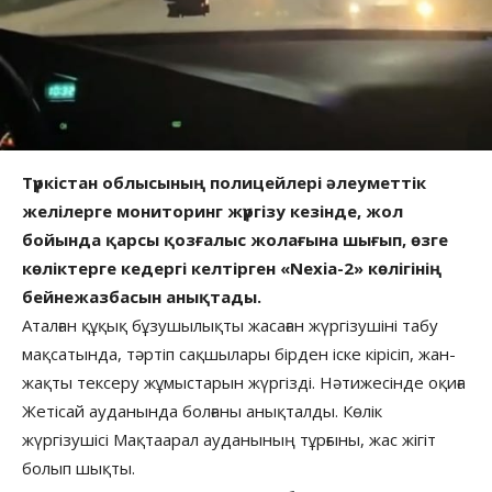
Түркістан облысының полицейлері әлеуметтік
желілерге мониторинг жүргізу кезінде, жол
бойында қарсы қозғалыс жолағына шығып, өзге
көліктерге кедергі келтірген «Nexia-2» көлігінің
бейнежазбасын анықтады.
Аталған құқық бұзушылықты жасаған жүргізушіні табу
мақсатында, тәртіп сақшылары бірден іске кірісіп, жан-
жақты тексеру жұмыстарын жүргізді. Нәтижесінде оқиға
Жетісай ауданында болғаны анықталды. Көлік
жүргізушісі Мақтаарал ауданының тұрғыны, жас жігіт
болып шықты.