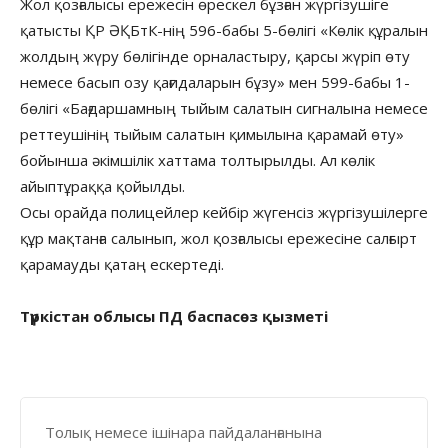
Жол қозғалысы ережесін өрескел бұзған жүргізушіге
қатысты ҚР ӘҚБтК-нің 596-бабы 5-бөлігі «Көлiк құралын
жолдың жүру бөлiгiнде орналастыру, қарсы жүрiп өту
немесе басып озу қағидаларын бұзу» мен 599-бабы 1-
бөлігі «Бағдаршамның тыйым салатын сигналына немесе
реттеушiнiң тыйым салатын қимылына қарамай өту»
бойынша әкімшілік хаттама толтырылды. Ал көлік
айыптұраққа қойылды.
Осы орайда полицейлер кейбір жүгенсіз жүргізушілерге
құр мақтанға салынып, жол қозғалысы ережесіне салғырт
қарамауды қатаң ескертеді.
Түркістан облысы ПД баспасөз қызметі
Толық немесе ішінара пайдаланғанына