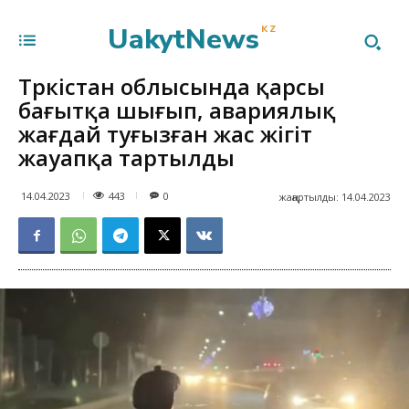
UakytNews
KZ
Түркістан облысында қарсы
бағытқа шығып, авариялық
жағдай туғызған жас жігіт
жауапқа тартылды
443
14.04.2023
0
жаңартылды:
14.04.2023